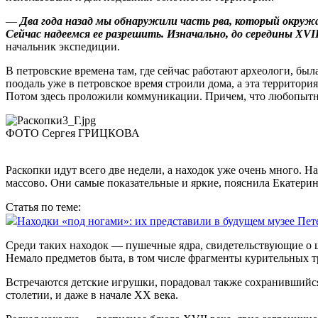
—
Два года назад мы обнаружили часть рва, который окружал 
Сейчас надеемся ее разрешить. Изначально, до середины XVII
начальник экспедиции.
В петровские времена там, где сейчас работают археологи, бы
поодаль уже в петровское время строили дома, а эта территори
Потом здесь проложили коммуникации. Причем, что любопытно
ФОТО Сергея ГРИЦКОВА
Раскопки идут всего две недели, а находок уже очень много.
массово. Они самые показательные и яркие, пояснила Екатер
Статья по теме:
Находки «под ногами»: их представили в будущем музее Пет
Среди таких находок — пушечные ядра, свидетельствующие о ш
Немало предметов быта, в том числе ­фрагменты курительных 
Встречаются детские игрушки, порадовал также сохранившийся 
столетии, и даже в начале ХХ века.