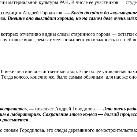
ории материальной культуры РАН. В числе ее участников — студ
кспедиции Андрей Городилов. —
Когда доходим до «культурног
во. Внешне оно выглядит хорошо, но на самом деле очень мя
е которых отчетливо видны следы старинного города — остатки 
ят грунтовые воды, земля имеет повышенную влажность и в ней в
VII веке чистили хозяйственный двор. Еще более уникальная на
 Тогда колесо, конечно же, было самым обычным, для нас же оно
 встречалось
, — поясняет Андрей Городилов.
— Это очень редк
 в лабораторию. Сохранение этого колеса — долгий процесс:
то рассыпется
…
По словам Городилова, это следы деревянного домостроительства: