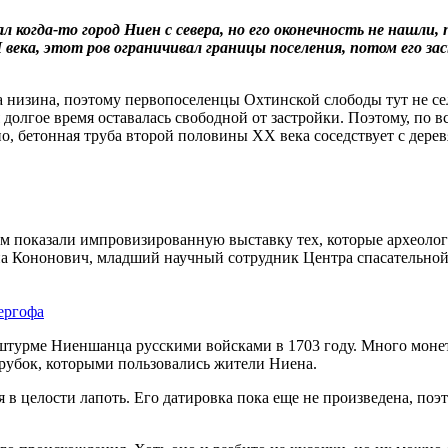
когда‑то город Ниен с севера, но его оконечность не нашли, п
 века, этот ров ограничивал границы поселения, потом его за
ла низина, поэтому первопоселенцы Охтинской слободы тут не се
я долгое время оставалась свободной от застройки. Поэтому, по 
, бетонная труба второй половины ХХ века соседствует с дер
 Нам показали импровизированную выставку тех, которые археол
ина Кононович, младший научный сотрудник Центра спасательно
ергофа
турме Ниеншанца русскими войсками в 1703 году. Много монет 
трубок, которыми пользовались жители Ниена.
в целости лапоть. Его датировка пока еще не произведена, поэ