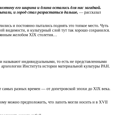
о­этому его ширина и длина остались для нас загадкой.
сыпали, и город стал разрастаться дальше,
— рассказал
лились и постоянно пытались поднять это топкое место. Чуть
всей видимости, и культурный слой тут так хорошо сохранился.
евянным желобом XIX столетия…
оги называют индивидуальными, то есть не представленными
й археологии Института истории материальной культуры РАН.
самых разных времен — от допет­ровской эпохи до XIX века.
тому можно предположить, что лапоть могли носить и в XVII