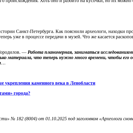
ого происхождения. Хоть оно и разбито на кусочки, но их можн
истории Санкт-Петербурга. Как пояснили археологи, находки пр
ерь уже в процессе передачи в музей. Что же касается раскопов,
Городилов. —
Работа планомерная, заниматься исследованиями
ько материала, что теперь нужно много времени, чтобы его о
а
…
ые укрепления каменного века в Ленобласти
тами» города?
и» № 182 (8004) от 01.10.2025 под заголовком «Археологи снов