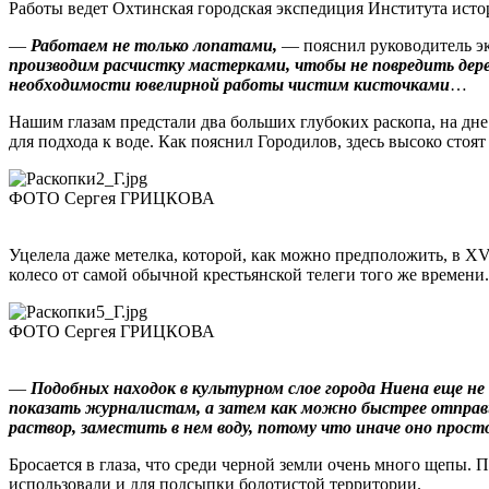
Работы ведет Охтинская городская экспедиция Института ист
—
Работаем не только лопатами,
— пояснил руководитель э
производим расчистку мастерками, чтобы не повредить дере
необходимости ювелирной работы чистим кисточками
…
Нашим глазам предстали два больших глубоких раскопа, на дн
для подхода к воде. Как пояснил Городилов, здесь высоко сто
ФОТО Сергея ГРИЦКОВА
Уцелела даже метелка, которой, как можно предположить, в X
колесо от самой обычной крестьянской телеги того же времени.
ФОТО Сергея ГРИЦКОВА
—
Подобных находок в культурном слое города Ниена еще не
показать журналистам, а затем как можно быстрее отправим
раст­вор, заместить в нем воду, потому что иначе оно прос
Бросается в глаза, что среди черной земли очень много щепы. 
использовали и для подсыпки болотистой территории.