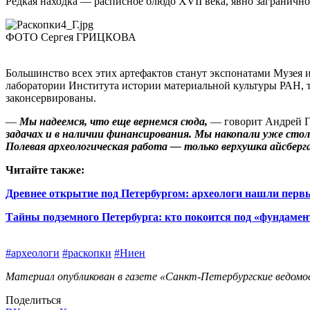
Редкая находка — расписное блюдо XVII века, явно заграничн
ФОТО Сергея ГРИЦКОВА
Большинство всех этих артефактов станут экспонатами Музея 
лаборатории Института истории материальной культуры РАН, теп
законсервированы.
—
Мы надеемся, что еще вернемся сюда,
— говорит Андрей 
задачах и в наличии финансирования. Мы накопали уже стол
Полевая археологическая работа — только верхушка айсберг
Читайте также:
Древнее открытие под Петербургом: археологи нашли перв
Тайны подземного Петербурга: кто покоится под «фундамен
#археологи
#раскопки
#Ниен
Материал опубликован в газете «Санкт-Петербургские ведомост
Поделиться