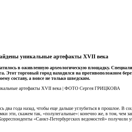
найдены уникальные артефакты XVII века
ратилось в оживленную археологическую площадку. Специал
урга. Этот торговый город находился на противоположном бе
ему составу, а вовсе не только шведским.
сь два года назад, чтобы еще дальше углубиться в прошлое. В с
и эти, скажем так, «полулегальные»: конечно же, в том, чем за
Корреспонденты «Санкт-Петербургских ведомос­тей» получили 