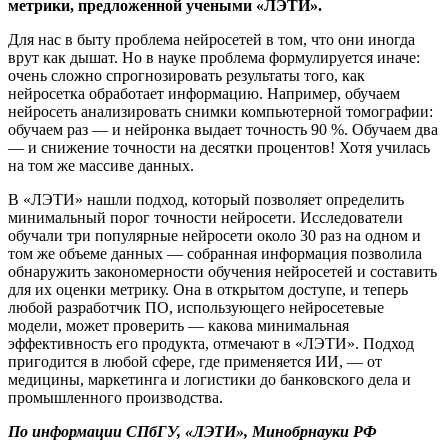
метрики, предложенной учеными «ЛЭТИ».
Для нас в быту проблема нейросетей в том, что они иногда
врут как дышат. Но в науке проблема формулируется иначе:
очень сложно спрогнозировать результаты того, как
нейросетка обработает информацию. Например, обучаем
нейросеть анализировать снимки компьютерной томографии:
обучаем раз — и нейронка выдает точность 90 %. Обучаем два
— и снижение точности на десятки процентов! Хотя училась
на том же массиве данных.
В «ЛЭТИ» нашли подход, который позволяет определить
минимальный порог точности нейросети. Исследователи
обучали три популярные нейросети около 30 раз на одном и
том же объеме данных — собранная информация позволила
обнаружить закономерности обучения нейросетей и составить
для их оценки метрику. Она в открытом доступе, и теперь
любой разработчик ПО, использующего нейросетевые
модели, может проверить — какова минимальная
эффективность его продукта, отмечают в «ЛЭТИ». Подход
пригодится в любой сфере, где применяется ИИ, — от
медицины, маркетинга и логистики до банковского дела и
промышленного производства.
По информации СПбГУ, «ЛЭТИ», Минобрнауки РФ