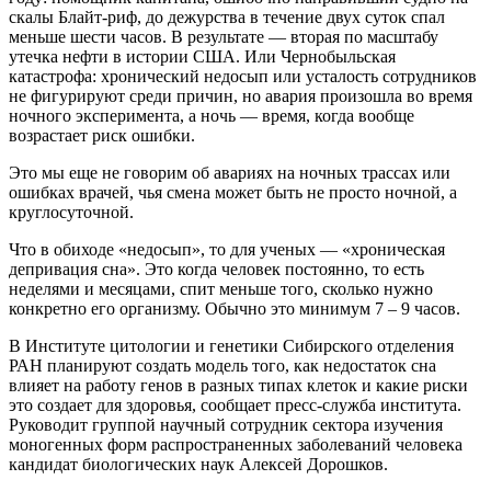
скалы Блайт-риф, до дежурства в течение двух суток спал
меньше шести часов. В результате — вторая по масштабу
утечка нефти в истории США. Или Чернобыльская
катастрофа: хронический недосып или усталость сотрудников
не фигурируют среди причин, но авария произошла во время
ночного эксперимента, а ночь — время, когда вообще
возрастает риск ошибки.
Это мы еще не говорим об авариях на ночных трассах или
ошибках врачей, чья смена может быть не просто ночной, а
круглосуточной.
Что в обиходе «недосып», то для ученых — «хроническая
депривация сна». Это когда человек постоянно, то есть
неделями и месяцами, спит меньше того, сколько нужно
конкретно его организму. Обычно это минимум 7 – 9 часов.
В Институте цитологии и генетики Сибирского отделения
РАН планируют создать модель того, как недостаток сна
влияет на работу генов в разных типах клеток и какие риски
это создает для здоровья, сообщает пресс-служба института.
Руководит группой научный сотрудник сектора изучения
моногенных форм распространенных заболеваний человека
кандидат биологических наук Алексей Дорошков.