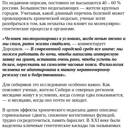
По недавним опросам, постоянно не высыпаются 40 – 60 %
россиян. Большинство недосыпающих — жители крупных
городов. Учитывая, какой длинный перечень болезней может
провоцировать хронический недосып, ученые хотят
разобраться в том, как нехватка сна влияет на молекулярно-
генетические процессы в организме.
«Человек эволюционировал в условиях, когда ночью темно и
мы спим, ритм жизни стабилен,
— комментирует
Дорошков.
— В современной городской среде все иначе: мы
можем работать до ночи, чтобы написать интересную
заявку на грант, вставать очень рано, чтобы успеть по
делам, пересекать на самолете часовые пояса. Физиология
человека не адаптирована к такому неравномерному
режиму сна и бодрствования».
Для сибиряков это исследование особенно важно. Как
поясняют ученые, жители Сибири и северных регионов
месяцами живут в условиях, когда солнце едва показывается,
— и месяцами, когда оно почти не заходит.
В целом эффекты хронического недосыпа давно описаны:
гормональные сдвиги, снижение когнитивных функций,
трудно сосредоточиться, память барахлит. В XXI веке были
выделены ключевые генетические каскады так называемых