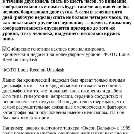
в течение двух недель спать по шесть часов, то внимание,
сообразительность и память будут такими же, как если бы
человек бодрствовал двое суток. А если в течение пяти
дней (рабочую неделю) спать не больше четырех часов, то,
как показывает другое исследование, — память, внимание,
сообразительность опускаются примерно до того же
уровня, что у человека, выдувшего несколько кружек
пива.
ФОТО Louis Reed on Unsplash
Ладно бы хронический недосып был чреват только личным
дискомфортом — хотя вряд ли можно назвать всего лишь
дискомфортом то, что повышает риск ожирения и диабета
2‑го типа, гипертонии, депрессии, сердечно-сосудистых и
неврологических недугов. Исследователи утверждают, что
самые разрушительные связанные с человеческим фактором
катастрофы были обусловлены именно недосыпом. Или он
был важным фактором.
Например, авария нефтяного танкера «Эксон Вальдиз» в 1989
году: помощник капитана, ошибочно направивший судно на