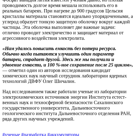
проводимость долгое время мешала использовать его в
реальных батареях. При нагреве до 900 градусов Цельсия
кристаллы материала становятся идеально упорядоченными, а
углерод образует тонкую защитную оболочку вокруг каж­дой
частицы. Эта оболочка выполняет две важные задачи:
отлично проводит электричество и защищает материал от
агрессивного воздействия электролита.
«Нам удалось повысить емкость без потери ресурса.
Обычно когда пытаются улучшить один параметр
батареи, страдает другой. Здесь же мы получили и
удвоение емкости, и 100 %-ное сохранение после 25 циклов»,
— отметил один из авторов исследования кандидат
химических наук научный сотрудник лаборатории ядерных
технологий ДВФУ Олег Шичалин.
Над исследованием также работали ученые из лаборатории
электрохимических источников энергии Института естест­
венных наук и техносферной безопасности Сахалинского
государственного университета, Дальневосточного
геологического института Дальневосточного отделения РАН,
ряда других научных учреждений.
#ученые
#разработка
#аккумуляторы