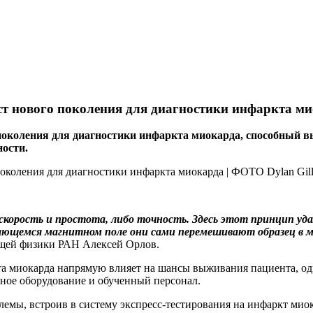
ест нового поколения для диагностики инфаркта м
 поколения для диагностики инфаркта миокарда, способный выя
ости.
о скорость и простота, либо точность. Здесь этот принцип у
ающемся магнитном поле они сами перемешивают образец в м
щей физики РАН Алексей Орлов.
а миокарда напрямую влияет на шансы выживания пациента, одн
ьное оборудование и обученный персонал.
емы, встроив в систему экспресс-тестирования на инфаркт мио