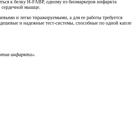
яться к белку H-FABP, одному из биомаркеров инфаркта
в сердечной мышце.
шевыми и легко тиражируемыми, а для ее работы требуется
 дешевые и надежные тест-системы, способные по одной капле
ротив инфаркта».