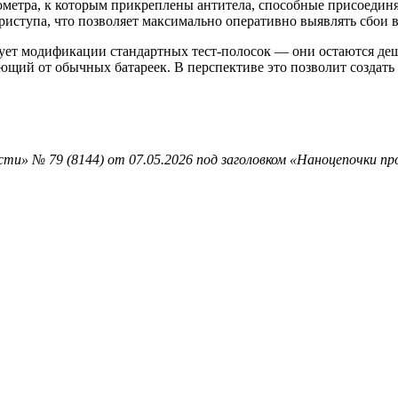
ометра, к которым прикреплены антитела, способные присоедин
приступа, что позволяет максимально оперативно выявлять сбои 
ебует модификации стандартных тест-полосок — они остаются де
щий от обычных батареек. В перспективе это позволит создать
ти» № 79 (8144) от 07.05.2026 под заголовком «Наноцепочки п