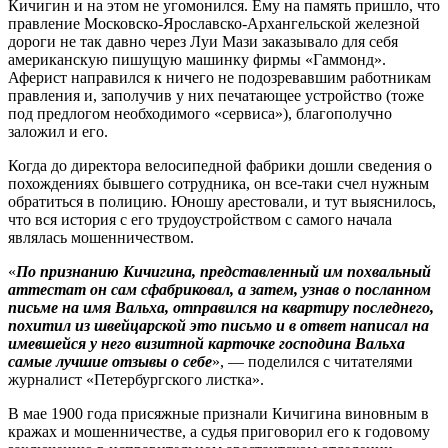
Кичигин и на этом не угомонился. Ему на память пришло, что
правление Московско-Ярославско-Архангельской железной
дороги не так давно через Луи Мази заказывало для себя
американскую пишущую машинку фирмы «Гаммонд».
Аферист направился к ничего не подозревавшим работникам
правления и, заполучив у них печатающее устройство (тоже
под предлогом необходимого «сервиса»), благополучно
заложил и его.
Когда до директора велосипедной фабрики дошли сведения о
похождениях бывшего сотрудника, он все‑таки счел нужным
обратиться в полицию. Юношу арестовали, и тут выяснилось,
что вся история с его трудоустройством с самого начала
являлась мошенничеством.
«
По признанию Кичигина, представленный им похвальный
аттестат он сам сфабриковал, а затем, узнав о посланном
письме на имя Вальха, отправился на квартиру последнего,
похитил из швейцарской это письмо и в ответ написал на
имевшейся у него визитной карточке господина Вальха
самые лучшие отзывы о себе
», — поделился с читателями
журналист «Петербургского листка».
В мае 1900 года присяжные признали Кичигина виновным в
кражах и мошенничестве, а судья приговорил его к годовому