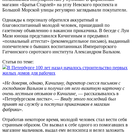
магазин «Братья Старлей» на углу Невского проспекта и
Большой Морской улицы регулярно заглядывали покупатели.
Однажды к персоналу обратился аккуратный и
благовоспитанный молодой человек, пришедший по
газетному объявлению о вакансии приказчика. В беседе с Луи
Мази юноша представился Кичигиным и предъявил
«похвальный аттестат» (рекомендательное письмо), выданный
попечителем о бывших воспитанниках Императорского
Гатчинского сиротского института Александром Вальхом.
Статья по теме:
В Петербурге 100 лет назад началось строительство первых
жилых домов для рабочих
«
Не доверяя, однако, Кичигину, директор снесся письмом с
господином Вальхом и получил от него визитную карточку с
очень лестным отзывом о Кичигине,
— рассказывалось в
«Петербургском листке». —
Ввиду этого последний был
принят на службу и поступил приказчиком в магазин
фабрики
».
Отработав некоторое время, молодой человек стал вести себя
странным образом. Он вызвал к себе одного из помогавших в
магазине мальчиков, выдал ему велосипед и велел заложить