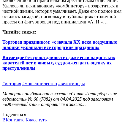
заключению в исправительном арестантском отделении.
Удалось ли начинающему «комбинатору» возвратиться к
честной жизни, история умалчивает. Даже его полное имя
осталось загадкой, поскольку в публикациях столичной
прессы он фигурировал под инициалами «А. И.»…
Читайте также:
Торговец праздником: «с начала ХХ века воздушные
шарики украшали все городские праздники»
Возмездие без срока давности: даже если нацистских
карателей нет в живых, суд должен дать оценку их
преступлениям
#история
#мошенничество
#велосипеды
Материал опубликован в газете «Санкт-Петербургские
ведомости» № 60 (7882) от 04.04.2025 под заголовком
««Железный конь» отправился в заклад».
Поделиться
ВКонтакте
Класснуть