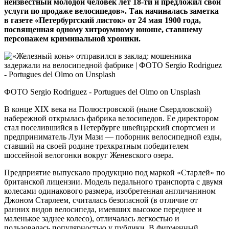
неизвестный молодой человек лет 18‑ти и предложил свои
услуги по продаже велосипедов». Так начиналась заметка
в газете «Петербургский листок» от 24 мая 1900 года,
посвященная одному хитроумному юноше, ставшему
персонажем криминальной хроники.
ФОТО Sergio Rodriguez - Portugues del Olmo on Unsplash
В конце XIX века на Полюстровской (ныне Свердловской)
набережной открылась фабрика велосипедов. Ее директором
стал поселившийся в Петербурге швейцарский спортсмен и
предприниматель Луи Мази — поборник велосипедной езды,
ставший на своей родине трехкратным победителем
шоссейной велогонки вокруг Женевского озера.
Предприятие выпускало продукцию под маркой «Старлей» по
британской лицензии. Модель педального транспорта с двумя
колесами одинакового размера, изобретенная англичанином
Джоном Старлеем, считалась безопасной (в отличие от
ранних видов велосипеда, имевших высокое переднее и
маленькое заднее колесо), отличалась легкостью и
пользовалась популярностью у публики. В фирменный