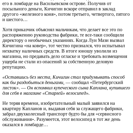
его в ломбарде на Васильевском острове. Получив от
посыльного деньги, Кичигин вскоре отправил в заклад
другого «железного коня», потом третьего, четвертого, пятого
и шестого…
Хотя приказчик объяснял мальчикам, что делает все это по
распоряжению руководства фабрики, те все‑таки сообщили
директору о необычных указаниях. Когда Луи Мази вызвал
Кичигина «на ковер», тот честно признался, что испытывал
нехватку наличных средств. В итоге юношу уволили из
магазина, но предавать дело огласке и требовать возмещения
ущерба не стали из опасений за собственную деловую
репутацию.
«Оставшись без места, Кичигин стал придумывать способ
как бы раздобыться деньгами,
— сообщал «Петербургский
листок». —
Он вспомнил купеческого сына Каплана, купившего
для себя в магазине «Старлей» велосипед».
Не теряя времени, изобретательный малый заявился на
квартиру Капланов и, выдавая себя за служащего фабрики,
забрал двухколесный транспорт будто бы для «сервисного
обслуживания». Разумеется, этот велосипед в тот же день
оказался в ломбарде…