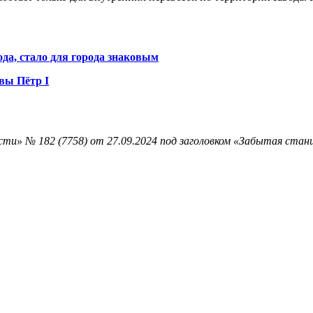
ода, стало для города знаковым
вы Пётр I
ти» № 182 (7758) от 27.09.2024 под заголовком «Забытая станц