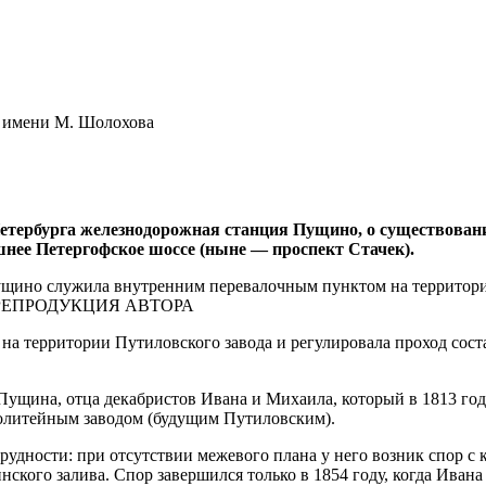
 имени М. Шолохова
етербурга железнодорожная станция Пущино, о существовани
шнее Петергофское шоссе (ныне — проспект Стачек).
 территории Путиловского завода и регулировала проход сост
ущина, отца декабристов Ивана и Михаила, который в 1813 году
олитейным заводом (будущим Путиловским).
 трудности: при отсутствии межевого плана у него возник спор
ского залива. Спор завершился только в 1854 году, когда Ивана