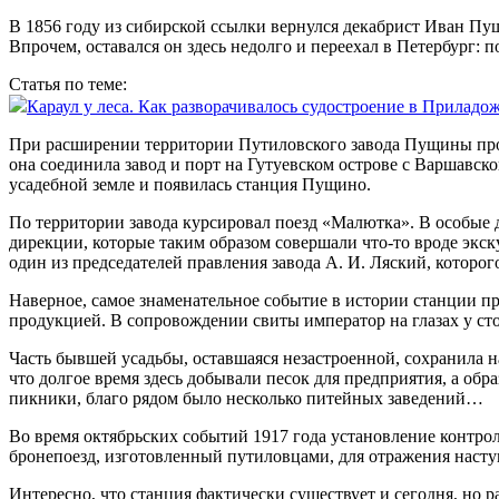
В 1856 году из сибирской ссылки вернулся декабрист Иван Пущи
Впрочем, оставался он здесь недолго и переехал в Петербург: 
Статья по теме:
Караул у леса. Как разворачивалось судостроение в Приладо
При расширении территории Путиловского завода Пущины прода
она соединила завод и порт на Гутуевском острове с Варшавск
усадебной земле и появилась станция Пущино.
По территории завода курсировал поезд «Малютка». В особые 
дирекции, которые таким образом совершали что‑то вроде экск
один из председателей правления завода А. И. Ляс­кий, которо
Наверное, самое знаменательное событие в истории станции про
продукцией. В сопровождении свиты император на глазах у ст
Часть бывшей усадьбы, оставшаяся незастроенной, сохранила 
что долгое время здесь добывали песок для предприятия, а об
пикники, благо рядом было несколько питейных заведений…
Во время октябрьских событий 1917 года установление контрол
бронепоезд, изготовленный путиловцами, для отражения насту
Интересно, что станция фактически существует и сегодня, но р