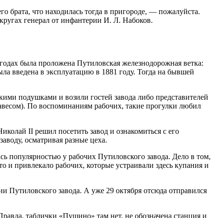
го брата, что находилась тогда в пригороде, — пожалуйста.
кругах генерал от инфантерии И. Л. Набоков.
 годах была проложена Путиловская железнодорожная ветка:
ла введена в эксплуатацию в 1881 году. Тогда на бывшей
кими подушками и возили гостей завода либо представителей
навесом). По воспоминаниям рабочих, такие прогулки любил
иколай II решил посетить завод и ознакомиться с его
аводу, осматривая разные цеха.
сь популярностью у рабочих Путиловского завода. Дело в том,
о и привлекало рабочих, которые устраивали здесь купания и
и Путиловского завода. А уже 29 октяб­ря отсюда отправился
 Правда, таблички «Пущино» там нет, не обозначена станция и