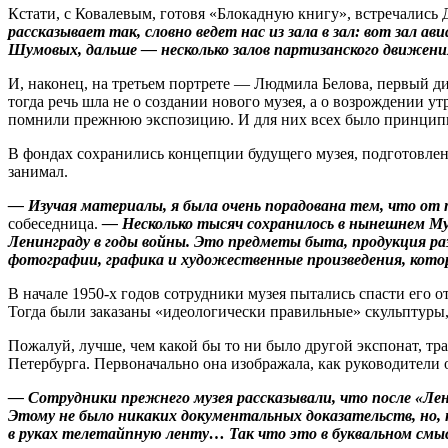
Кстати, с Ковалевым, готовя «Блокадную книгу», встречались 
рассказывает так, словно ведет нас из зала в зал: вот зал 
Шумовых, дальше — несколько залов партизанского движени
И, наконец, на третьем порт­рете — Людмила Белова, первый д
тогда речь шла не о создании нового музея, а о возрождении 
помнили прежнюю экспозицию. И для них всех было принципиал
В фондах сохранились концепции будущего музея, подготовленн
занимал.
— Изучая материалы, я была очень порадована тем, что от п
собеседница.
— Несколько тысяч сохранилось в нынешнем Муз
Ленинграду в годы войны. Это предметы быта, продукция р
фотографии, графика и художественные произведения, котор
В начале 1950‑х годов сотрудники музея пытались спасти его 
Тогда были заказаны «идеологически правильные» скульптуры,
Пожалуй, лучше, чем какой бы то ни было другой экспонат, тр
Петербурга. Первоначально она изображала, как руководител
— Сотрудники прежнего музея рассказывали, что после «Лени
Этому не было никаких документальных доказательств, но, 
в руках телетайпную ленту… Так что это в буквальном см