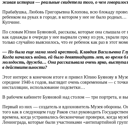
живая история — реальные свидетели того, о чем говорилось
Прабабушка, Любовь Григорьевна Клопова, всю блокаду провела 
ребенком на руках в городе, в котором у нее не было родных…
Купчине.
По словам Юлии Буяновой, рассказы, которые она слышала от 
как однажды в очереди у нее вырвали сумку из рук, украли пр
только случайно выяснилось, что ее ребенок как раз в этот мо
— Но была еще мама моей крестной, Клавдия Васильевна Глу
Когда началась война, ей было девятнадцать лет, во время 
молодость, дружба… Она рассказывала очень ярко, выступала
в действительности?
Этот интерес в конечном итоге и привел Юлию Буянову в Музей 
середине 1940‑х годов, выглядит очень современным — с точки
инсталляции, использование подсветки…
В рабочем кабинете Буяновой над столом — три портрета, и в
Первый из них — создатель и вдохновитель Музея обороны. Он
того как в следующем году Раков стал руководить Государств
времена, когда устраивались бесконечные проверки, когда музе
Ленинграда, которые были участниками «антипартийной гру