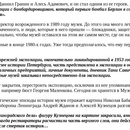
Даниил Гранин и Алесь Адамович, и он стал одним из ее героев.
авиации с бомбардировщиком, который первым бомбил Берлин в с
я».
иректор возрожденного в 1989 году музея. До этого она много л
утраченного, и люди, которые в него пришли — блокадники, защ
ьно, чтобы музей оставался на этом же самом месте, где он на
ые в конце 1980‑х годах. Уже тогда предполагалось, что ему п
режней экспозиции, окончательно ликвидированной в 1953 год
ее истории Петербурга, часть представлена в экспозиции в 
азличных предприятий, личные документы, дневник Тани Сав
ые музей заказывал непосредственно для экспозиции.
от закрытия, перестроить экспозицию, исключив из нее упоминан
 например бюст Георгия Маленкова. Сегодня он хранится в Муз
агические эпизоды истории музея отражает картина Николая Баб
и обороны Ленинграда Андрей Жданов и Алексей Кузнецов разго
нградского дела» фигуру Кузнецова на картине закрасили, вме
когда реставраторы расчис­тили часть верхнего слоя, они д
ысле стертая история…