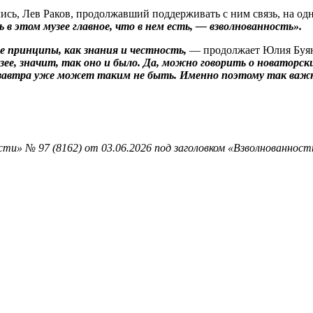
ались, Лев Раков, продолжавший поддерживать с ним связь, на од
в этом музее главное, что в нем есть, — взволнованность».
е принципы, как знания и честность,
— продолжает Юлия Буя
ее, значит, так оно и было. Да, можно говорить о новаторск
, завтра уже может таким не быть. Именно поэтому так важ
ти» № 97 (8162) от 03.06.2026 под заголовком «Взволнованност