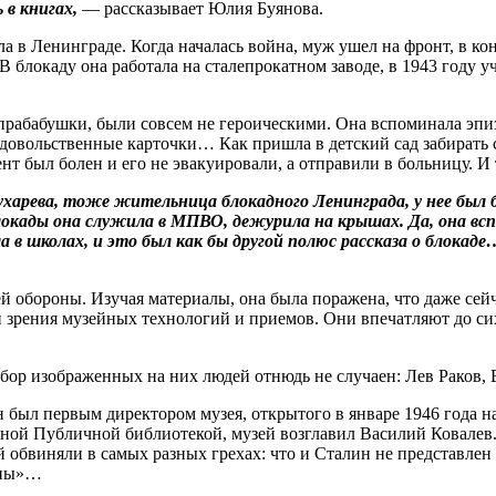
 в книгах,
— рассказывает Юлия Буянова.
в Ленинграде. Когда началась война, муж ушел на фронт, в конц
 В блокаду она работала на сталепрокатном заводе, в 1943 году
прабабушки, были совсем не героическими. Она вспоминала эпиз
одовольственные карточки… Как пришла в детский сад забирать с
мент был болен и его не эвакуировали, а отправили в больницу. 
харева, тоже жительница блокадного Ленинграда, у нее был б
блокады она служила в МПВО, дежурила на крышах. Да, она вс
 в школах, и это был как бы другой полюс рассказа о блокад
обороны. Изучая материалы, она была поражена, что даже сейчас
 зрения музейных технологий и приемов. Они впечатляют до сих
ыбор изображенных на них людей отнюдь не случаен: Лев Раков,
 был первым директором музея, открытого в январе 1946 года н
енной Пуб­личной библиотекой, музей возглавил Василий Ковале
й обвиняли в самых разных грехах: что и Сталин не представлен
ппы»…