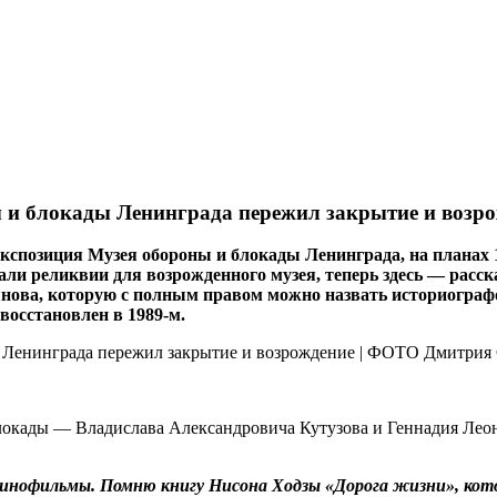
ы и блокады Ленинграда пережил закрытие и возр
экспозиция Музея обороны и блокады Ленинграда, на планах 
и реликвии для возрожденного музея, теперь здесь — рассказ
ова, которую с полным правом можно назвать историографом
восстановлен в 1989‑м.
локады — Владислава Александровича Кутузова и Геннадия Леон
 кинофильмы. Помню книгу Нисона Ходзы «Дорога жизни», кото