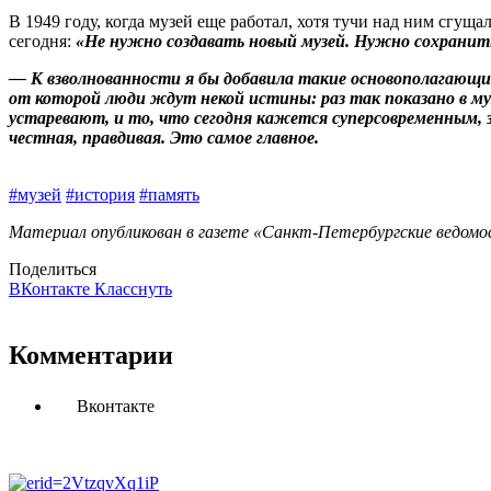
В 1949 году, когда музей еще работал, хотя тучи над ним сгущ
сегодня:
«Не нужно создавать новый музей. Нужно сохранить 
— К взволнованности я бы добавила такие основополагающи
от которой люди ждут некой истины: раз так показано в муз
устаревают, и то, что сегодня кажется суперсовременным
честная, правдивая. Это самое главное.
#музей
#история
#память
Материал опубликован в газете «Санкт-Петербургские ведомос
Поделиться
ВКонтакте
Класснуть
Комментарии
Вконтакте