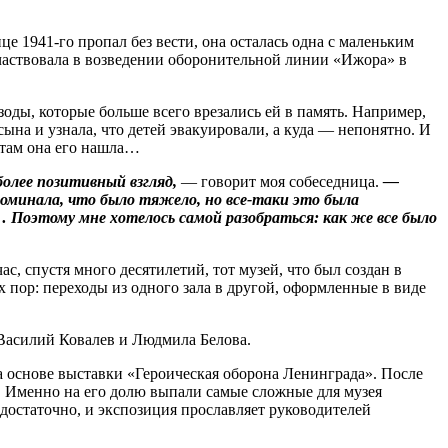
е 1941‑го пропал без вести, она осталась одна с маленьким
 участвовала в возведении оборонительной линии «Ижора» в
оды, которые больше всего врезались ей в память. Например,
ына и узнала, что детей эвакуировали, а куда — непонятно. И
И там она его нашла…
олее позитивный взгляд,
— говорит моя собеседница.
—
поминала, что было тяжело, но все‑таки это была
е… Поэтому мне хотелось самой разобраться: как же все было
, спустя много десятилетий, тот музей, что был создан в
 пор: переходы из одного зала в другой, оформленные в виде
 Василий Ковалев и Людмила Белова.
а основе выставки «Героическая оборона Ленинграда». После
в. Именно на его долю выпали самые сложные для музея
 достаточно, и экспозиция прославляет руководителей