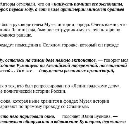
 Авторы отмечали, что он
«наизусть помнит все экспонаты,
орок первом году, а вот в зале артиллерии миномет братьев
ет была руководителем Музея истории города. Очень важно, что
итники Ленинграда, бывшие сотрудники музея, очень хорошо
ходился раньше.
ередадут помещения в Соляном городке, который он прежде
у, осталось на самом деле немало экспонатов,
— говорит моя
особняке Румянцева на Английской набережной, посвященной
ичевой… Там же — документы различных организаций,
ия о тех, кто был репрессирован по «Ленинградскому делу».
ее политической истории России.
асюка, которая ныне хранится в фондах Музея истории
варивают по прямому проводу со Сталиным.
сто него нарисовали окно,
— поясняет Юлия Буянова.
—
ействительно обнаружили изображение Кузнецова, держащего