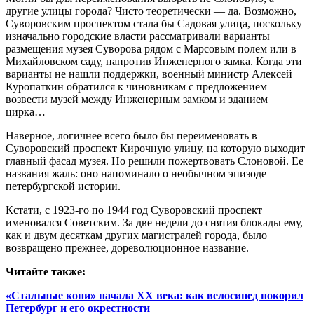
другие улицы города? Чисто теоретически — да. Возможно,
Суворовским проспектом стала бы Садовая улица, поскольку
изначально городские власти рассматривали варианты
размещения музея Суворова рядом с Марсовым полем или в
Михайловском саду, напротив Инженерного замка. Когда эти
варианты не нашли поддержки, военный министр Алексей
Куропаткин обратился к чиновникам с предложением
возвести музей между Инженерным замком и зданием
цирка…
Наверное, логичнее всего было бы переименовать в
Суворовский проспект Кирочную улицу, на которую выходит
главный фасад музея. Но решили пожертвовать Слоновой. Ее
названия жаль: оно напоминало о необычном эпизоде
петербургской истории.
Кстати, с 1923-го по 1944 год Суворовский проспект
именовался Советским. За две недели до снятия блокады ему,
как и двум десяткам других магистралей города, было
возвращено прежнее, дореволюционное название.
Читайте также:
«Стальные кони» начала XX века: как велосипед покорил
Петербург и его окрестности