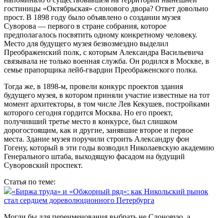
гостиницы «Октябрьская» слонового двора? Ответ довольно
прост. В 1898 году было объявлено о создании музея
Суворова — первого в стране собрания, которое
предполагалось посвятить одному конкретному человеку.
Место для будущего музея безвозмездно выделил
Преображенский полк, с которым Александра Васильевича
связывала не только военная служба. Он родился в Моск­ве, в
семье прапорщика лейб-­гвардии Преображенского полка.
Тогда же, в 1898‑м, провели конкурс проектов здания
будущего музея, в котором приняли участие известные на тот
момент архитекторы, в том числе Лев Кекушев, постройками
которого сегодня гордится Москва. Но его проект,
получивший третье место в конкурсе, был слишком
дорогостоящим, как и другие, занявшие второе и первое
места. Здание музея поручили строить Александру фон
Гогену, который в эти годы возводил Николаевскую академию
Генерального штаба, выходящую фасадом на будущий
Суворовский проспект.
Статья по теме:
«Биржа труда» и «Обжорный ряд»: как Никольский рынок
стал сердцем дореволюционного Петербурга
Могли бы для переименования выбрать не Слоновую, а