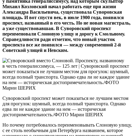
у памятника генералиссимусу, над которым скульптор
Михаил Козловский начал работать еще при жизни
Александра Васильевича, существовала Суворовская
площадь. И вот спустя век, в июле 1900 года, появился
проспект, названный в его честь. Но не новая магистраль,
а уже существовавшая. В Суворовский проспект
переименовали Слоновую улицу и дорогу к Смольному.
Справедливости ради отметим, что новый участок
проспекта все же появился — между современной 2‑й
Советской улицей и Невским.
Суворовский проспект может показаться не лучшим местом
для прогулок: шумный, всегда полный транспорта. Однако
едва ли не каждое здание на нем — историческая
достопримечательность./ФОТО Марии ШЕРИХ
Но почему потребовалось пере­именовывать Слоновую улицу,
с ее столь необычным для Петербурга названием, которое
напоминало о существовавшем на территории нынешней