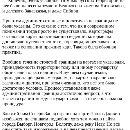
— Конечно, очень условное. Помимо русских территорий на
нее были нанесены земли и Великого княжества Литовского,
и далекого Закавказья, и даже Сибири.
При этом административные и политические границы не
были указаны. Это связано с тем, что их в современном
понимании тогда просто не существовало. Картографы
составляли карты на основании сведений, которые им
доставляли путешественники, торговцы, мореплаватели, а
также на основании прежних карт. Такова была обычная
практика.
Вообще в течение столетий границы на картах не указывали,
принадлежность территории тому или иному государству
обозначали только надписи. В лучшем случае земли,
принадлежащие разным странам, на картах закрашивали
различным цветом, при этом очевидно, что все это было
достаточно условно. Процесс установления даже
административной границы достаточно непрост, а что
касается границ между государствами — это очень сложная
процедура…
Близкий нам Северо-Запад страны на карте Паоло Джовио
изображен не слишком подробно, хотя там можно найти
города Выборг, Новгород, Вологду, даже реку Неву. Но все
они опять‑таки изображены, в нашем представлении, весьма