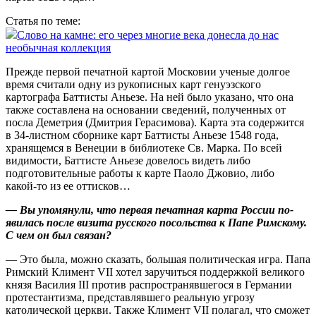
Статья по теме:
Слово на камне: его через многие века донесла до нас
необычная коллекция
Прежде первой печатной картой Московии ученые долгое
время считали одну из рукописных карт генуэзского
картографа Баттисты Аньезе. На ней было указано, что она
также составлена на основании сведений, полученных от
посла Деметрия (Дмит­рия Герасимова). Карта эта содержится
в 34‑листном сборнике карт Баттисты Аньезе 1548 года,
хранящемся в Венеции в библиотеке Св. Марка. По всей
видимос­ти, Баттисте Аньезе довелось видеть либо
подготовительные работы к карте Паоло Джовио, либо
какой‑то из ее оттисков…
— Вы упомянули, что первая печатная карта России по­
явилась после визита русского посольства к Папе Римскому.
С чем он был связан?
— Это была, можно сказать, большая политическая игра. Папа
Римский Климент VII хотел заручиться поддержкой великого
князя Василия III против распространявшегося в Германии
протестантизма, представлявшего реальную угрозу
католической церкви. Также Климент VII полагал, что сможет