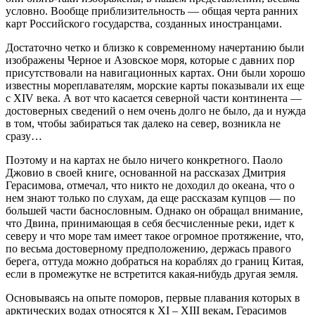
условно. Вообще приблизительность — общая черта ранних
карт Российского государства, созданных иностранцами.
Достаточно четко и близко к современному начертанию были
изображены Черное и Азовское моря, которые с давних пор
присутствовали на навигационных картах. Они были хорошо
известны мореплавателям, морские карты показывали их еще
с XIV века. А вот что касается северной части континента —
достоверных сведений о нем очень долго не было, да и нужда
в том, чтобы забираться так далеко на север, возникла не
сразу…
Поэтому и на картах не было ничего конкретного. Паоло
Джовио в своей книге, основанной на рассказах Дмитрия
Герасимова, отмечал, что никто не доходил до океана, что о
нем знают только по слухам, да еще рассказам купцов — по
большей части басно­словным. Однако он обращал внимание,
что Двина, принимающая в себя бесчисленные реки, идет к
северу и что море там имеет такое огромное протяжение, что,
по весьма достоверному предположению, держась правого
берега, оттуда можно добраться на кораблях до границ Китая,
если в промежутке не встретится какая‑нибудь другая земля.
Основываясь на опыте поморов, первые плавания которых в
арктических водах относятся к XI – XIII векам, Герасимов