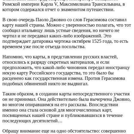
Римской империи Карла V, Максимилиана Трансильвана, в
котором содержался отчет о знаменитом путешествии.
В свою очередь Паоло Джовио со слов Герасимова составил
карту нашей страны. Можно с уверенностью полагать, что тот
сообщил итальянцу лишь устные сведения, но ничего не
чертил и не передавал каких‑либо изображений. Это
подтверждает датировка чертежа октябрем 1525 года, то есть
временем уже после отъезда посольства.
Напомню, что карты, в представлении русских властей,
относились к разряду секретных материалов, и если
предположить, что какой‑либо чиновник передал иностранцу
некую карту Российского государства, то это было бы
расценено как государственная измена. Против Герасимова
подобных обвинений никто не выдвигал.
Таким образом, в создании карты непосредственного участия
он не принимал. Она действительно была вычерчена Джовио,
во многом опиравшимся на его рассказы. Впоследствии
именно она стала основой для многочисленных карт,
посвященных нашей стране и публиковавшихся в течение
последующих десятилетий…
Обращу внимание еще на одно обстоятельство: совершенно