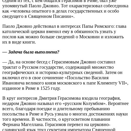
Одним из тех, с кем общался Герасимов в Риме, был уже
упомянутый Паоло Джовио. Тот охарактеризовал собеседника
как «человека опытного в делах государственных и особо
сведущего в Священном Писании».
Паоло Джовио действовал в интересах Папы Римского: глава
католической церкви вменил ему в обязанность узнать у
послов как можно больше сведений о Московии и изложить
их в виде книги.
— Задача была выполнена?
— Да, на основе бесед с Герасимовым Джовио составил
трактат о Русском государстве, содержащий множество
географических и историко-культурных сведений. Затем он
включил его в свое сочинение «Посольство Василия
Ивановича великого князя московского к папе Клименту VII»,
изданное в Риме в 1525 году.
В круг интересов Дмитрия Герасимова входила география,
недаром Джовио называл его «русским Колумбом». Вероятнее
всего, благодаря поездке и длительному пребыванию
посольства в Риме и Русь узнала о многих достижениях науки
того времени. В частности, о кругосветном плавании
Фернана Магеллана. Герасимов перевел на церковно­
славянский язык труд секретаря императора Священной