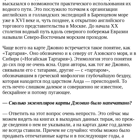
высказался о возможности практического использования их
водного пути. Это послужило толчком к организации
английских и голландских экспедиций в Баренцевом море
уже в XVI веке и, чуть позднее, к открытию английского
торгового представительства в Москве. До начала XX
столетия водный путь вдоль северного побережья Евразии
называли Северо-Восточным морским проходом.
Чаще всего на карте Джовио встречается такое понятие, как
«Тартария». Оно обозначено и к северу от Азовского моря, и в
Сибири («Ногайская Тартария»). Этимология этого понятия
до сих пор не очень ясна. Одни авторы, как тот же Джовио,
связывали его с татарами, другие — с «тартаром»,
обозначавшим в греческой мифологии глубочайшую бездну,
которая находится под царством Аида — преисподней. То
есть нечто слишком далекое и совершенно не известное,
бескрайнее и потому пугающее.
— Сколько экземпляров карты Джовио было напечатано?
— Ответить на этот вопрос очень непросто. Это сейчас мы
можем видеть на книгах в выходных данных тираж, но преж­
де сведения о нем не указывали, а на картах даже год далеко
не всегда ставили. Причем не случайно: чтобы можно было
продавать отпечатанные карты и в последующие годы, а