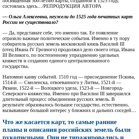
посвященная 500‑летию карты, созданной в 1525 году,
состоялась здесь…/РЕПРОДУКЦИЯ АВТОРА
— Ольга Алексеевна, неужели до 1525 года печатных карт
России не существовало?
— Да, представьте себе, это именно так. Ее появление
отразило важные политические события. Именно в ту пору
собиратель русских земель московский князь Василий III
(отец Ивана IV Грозного) продолжил дело своего отца, Ивана
III Великого, по постепенному упразднению удельных
княжеств и созданию единого централизованного
государства.
Напомню канву событий. 1510 год — присоединение Пскова,
1514‑й — Смоленска, отвоеванного у Литвы, 1521‑й —
Рязани, 1522‑й — Волоцкого удела, 1523‑й — Новгород-
Северского княжества. Именно при Василии III завершился
длительный процесс объединения русских земель. В
результате образовалось большое государство, естественно,
вызывавшее большой интерес у ближних и дальних соседей…
Что же касается карт, то самые ранние
планы и описания российских земель были
рукописными. Они не тиражировались и