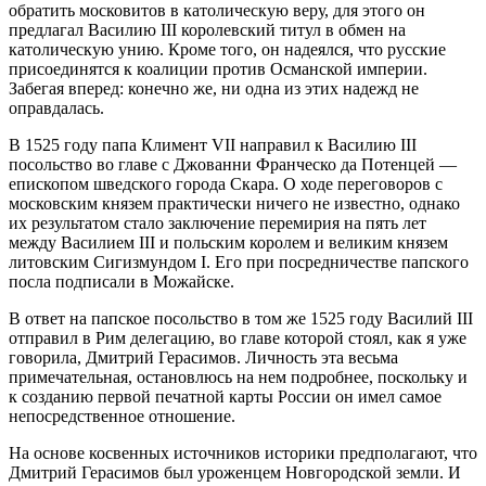
обратить мос­ковитов в католическую веру, для этого он
предлагал Василию III королевский титул в обмен на
католическую унию. Кроме того, он надеялся, что русские
присоединятся к коалиции против Османской империи.
Забегая вперед: конечно же, ни одна из этих надежд не
оправдалась.
В 1525 году папа Климент VII направил к Василию III
посольство во главе с Джованни Франческо да Потенцей —
епископом шведского города Скара. О ходе переговоров с
московским князем практически ничего не известно, однако
их результатом стало заключение перемирия на пять лет
между Василием III и польским королем и великим князем
литовским Сигизмундом I. Его при посредничестве папского
посла подписали в Можайске.
В ответ на папское посольство в том же 1525 году Василий III
отправил в Рим делегацию, во главе которой стоял, как я уже
говорила, Дмитрий Герасимов. Личность эта весьма
примечательная, остановлюсь на нем подробнее, поскольку и
к созданию первой печатной карты России он имел самое
непосредственное отношение.
На основе косвенных источников историки предполагают, что
Дмитрий Герасимов был уроженцем Новгородской земли. И