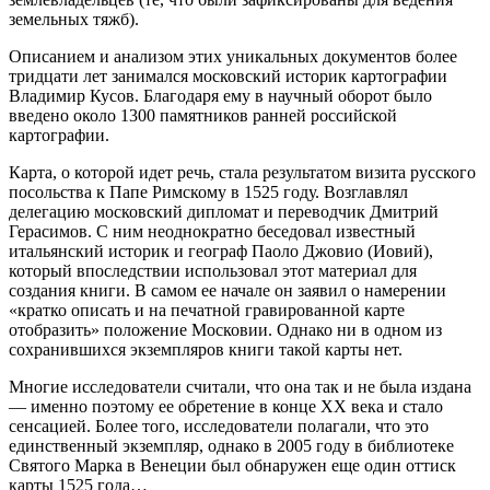
земельных тяжб).
Описанием и анализом этих уникальных документов более
тридцати лет занимался мос­ковский историк картографии
Владимир Кусов. Благодаря ему в научный оборот было
введено около 1300 памятников ранней российской
картографии.
Карта, о которой идет речь, стала результатом визита русского
посольства к Папе Римскому в 1525 году. Возглавлял
делегацию московский дипломат и переводчик Дмитрий
Герасимов. С ним неоднократно беседовал известный
итальянский историк и географ Паоло Джовио (Иовий),
который впоследствии использовал этот материал для
создания книги. В самом ее начале он за­явил о намерении
«кратко описать и на печатной гравированной карте
отобразить» положение Московии. Однако ни в одном из
сохранившихся экземпляров книги такой карты нет.
Многие исследователи считали, что она так и не была издана
— именно поэтому ее обретение в конце XX века и стало
сенсацией. Более того, исследователи полагали, что это
единственный экземпляр, однако в 2005 году в библиотеке
Святого Марка в Венеции был обнаружен еще один оттиск
карты 1525 года…