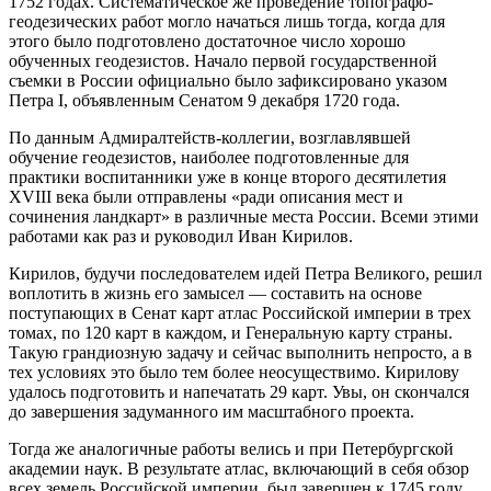
1752 годах. Систематическое же проведение топографо-
геодезических работ могло начаться лишь тогда, когда для
этого было подготовлено достаточное число хорошо
обученных геодезистов. Начало первой государственной
съемки в России официально было зафиксировано указом
Петра I, объявленным Сенатом 9 декабря 1720 года.
По данным Адмиралтейств-коллегии, возглавлявшей
обучение геодезистов, наиболее подготовленные для
практики воспитанники уже в конце второго десятилетия
XVIII века были отправлены «ради описания мест и
сочинения ландкарт» в различные места России. Всеми этими
работами как раз и руководил Иван Кирилов.
Кирилов, будучи последователем идей Петра Великого, решил
воплотить в жизнь его замысел — составить на основе
поступающих в Сенат карт атлас Российской империи в трех
томах, по 120 карт в каждом, и Генеральную карту страны.
Такую грандиозную задачу и сейчас выполнить непросто, а в
тех условиях это было тем более не­осуществимо. Кирилову
удалось подготовить и напечатать 29 карт. Увы, он скончался
до завершения задуманного им масштабного проекта.
Тогда же аналогичные работы велись и при Петербургской
академии наук. В результате атлас, включающий в себя обзор
всех земель Российской империи, был завершен к 1745 году.