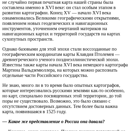
не случайно первая печатная карта нашей страны была
составлена именно в XVI веке: он стал особым этапом в
развитии картографии. Конец XV — начало XVI века
ознаменовались Великими географическими открытиями,
появлением новых геодезических и навигационных
инструментов, уточнением очертаний материков на
навигационных картах и территорий государств на картах
сухопутных пространств.
Однако базовыми для этой эпохи стали воссозданные по
географическим координатам карты Клавдия Птолемея —
древнегреческого ученого позднеэллинистической эпохи.
Известны также карты начала XVI века немецкого картографа
Мартина Вальдземюллера, на которых можно распознать
отдельные части Российского государства.
Не знаю, много ли в то время было опытных картографов,
которые интересовались русскими землями как‑то особенно,
но карт, специально посвященных этой территории, до той
поры не существовало. Возможно, это было связано с
отсутствием достоверных данных. Тем более была важна
карта, появившаяся в 1525 году.
— Какое же представление о России она давала?