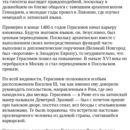
эта гипотеза выглядит правдоподобной, поскольку в
дальнейшем он близко общался с тамошним архиепископом
Геннадием, а молодые годы провел в Ливонии, где изучил
немецкий и латинский языки.
Примерно в конце 1480‑х годов Герасимов начал карьеру
книжника. Будучи знатоком языков, он, безусловно, был
ценным переводчиком. Поскольку архиепископ вместе с
выполнением своих непосредственных функций часто
выполнял и дипломатические поручения (Великий Новгород
был «воротами» в Западную Европу), то неудивительно, что
вскоре Герасимов пошел на повышение. В начале XVI века он
перебрался в Москву и стал переводчиком в Посольском
приказе.
По всей видимости, Герасимов пользовался особым
расположением Василия III, так как именно ему доверили
руководить посольством, направленным в Рим, где оно
находилось два месяца. Герасимов — в Риме его на латинский
манер называли Деметрий Эразмий — был с почетом принят
при папском дворе, посетил сенат, вел беседы с итальянскими
вельможами. Те были поражены, что встретили настолько
просвещенного человека из далекой страны, считавшейся
варварской.