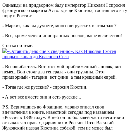
Однажды на придворном балу император Николай I спросил
французского маркиза Астольфа де Кюстина, гостившего в ту
пору в России:
- Маркиз, как вы думаете, много ли русских в этом зале?
- Все, кроме меня и иностранных послов, ваше величество!
Статья по теме:
«Оставить дело сие к сведению». Как Николай I хотел
прорыть канал до Красного Села
- Вы ошибаетесь. Вот этот мой приближенный - поляк, вот
немец. Вон стоят два генерала - они грузины. Этот
придворный - татарин, вот финн, а там крещеный еврей.
- Тогда где же русские? - спросил Кюстин.
- А вот все вместе они и есть русские...
P.S. Вернувшись во Францию, маркиз описал свои
впечатления в книге, известной сегодня под названием
«Россия в 1839 году». В ней он по большей части негативно
отзывался о нравах, царивших в России. Поэт Василий
Жуковский назвал Кюстина собакой, тем не менее был