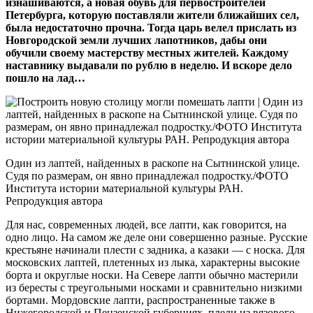
изнашиваются, а новая обувь для первостроителей
Петербурга, которую поставляли жители ближайших сел,
была недостаточно прочна. Тогда царь велел прислать из
Новгородской земли лучших лапотников, дабы они
обучили своему мастерству местных жителей. Каждому
наставнику выдавали по рублю в неделю. И вскоре дело
пошло на лад…
Один из лаптей, найденных в раскопе на Сытнинской улице.
Судя по размерам, он явно принадлежал подростку./ФОТО
Института истории материальной культуры РАН.
Репродукция автора
Для нас, современных людей, все лапти, как говорится, на
одно лицо. На самом же деле они совершенно разные. Русские
крестьяне начинали плести с задника, а казаки — с носка. Для
московских лаптей, плетенных из лыка, характерны высокие
борта и округ­лые носки. На Севере лапти обычно мастерили
из бересты с тре­угольными носками и сравнительно низкими
бортами. Мордовские лапти, распространенные также в
Нижегородской и Пензенской губерниях, плели из вязового