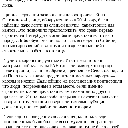
лыка.
При исследовании захоронения первостроителей на
Сытнинской улице, обнаруженного в 2014 году, были
найдены даже лапти из оленьей шкуры, характерные для
хантов. Это позволило предположить, что среди первых
строителей Петербурга могли быть представители этого
народа. Либо обувь мог использовать выходец из Сибири,
контактировавший с хантами и позднее попавший на
строительные работы в столицу.
Изучив захоронение, ученые из Института истории
материальной культуры РАН сделали вывод, что город на
Неве строили, главным образом, крестьяне с Северо-Запада и
из Поволжья, а также представители местных народов —
карелы и ижоры. Дальнейшие же исследования подтвердили,
что люди, погребенные в этом месте, были именно
строителями, а не представителями какой‑либо другой
профессии. У них был особенно развит плечевой пояс: это
говорит о том, что они совершали тяжелые рубящие
движения, причем работали именно топором.
И еще одно наблюдение сделали специалисты: среди
похороненных было больше всего мужчин в возрасте до
двадцати лет и старше сорока, однако почти не было людей