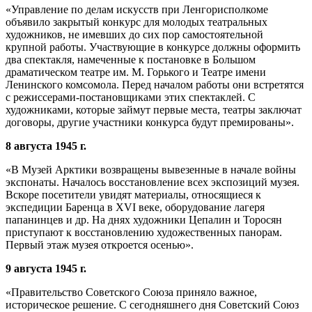
«Управление по делам искусств при Ленгорисполкоме
объявило закрытый конкурс для молодых театральных
художников, не имевших до сих пор самостоятельной
крупной работы. Участвующие в конкурсе должны оформить
два спектакля, намеченные к постановке в Большом
драматическом театре им. М. Горького и Театре имени
Ленинского комсомола. Перед началом работы они встретятся
с режиссерами-постановщиками этих спектаклей. С
художниками, которые займут первые места, театры заключат
договоры, другие участники конкурса будут премированы».
8 августа 1945 г.
«В Музей Арктики возвращены вывезенные в начале войны
экспонаты. Началось восстановление всех экспозиций музея.
Вскоре посетители увидят материалы, относящиеся к
экспедиции Баренца в XVI веке, оборудование лагеря
папанинцев и др. На днях художники Цепалин и Торосян
приступают к восстановлению художественных панорам.
Первый этаж музея откроется осенью».
9 августа 1945 г.
«Правительство Советского Союза приняло важное,
историческое решение. С сегодняшнего дня Советский Союз