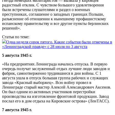
гнезда немецких милитаристов — вызвала у кировцев
радостный отклик. С чувством большого удовлетворения
были встречены слушателями и раздел о военных
преступниках, соглашение о западных границах Польши,
разъяснение об отношении к нынешнему профашистскому
испанскому правительству и все другие пункты берлинских
решений».
Статья по теме:
Одна неделя сорок пятого. Какие события были отмечены в
«Ленинградской правде» с 28 июля по 3 августа
5 августа 1945 г.
«На предприятиях Ленинграда начались отпуска. В первую
очередь получат заслуженный отдых лучшие люди заводов и
фабрик, самоотверженно трудившиеся в дни войны. С 1
августа ушла в отпуск большая группа рабочих и служащих
завода «Красный выборжец». Всю войну провел в
Ленинграде старый мастер Алексей Александрович Аксенов.
Он был одним из активных участников перестройки
производства на изготовление фронтовой продукции. Завод
послал его в дом отдыха на Кировские острова» (ЛенТАСС).
7 августа 1945 г.