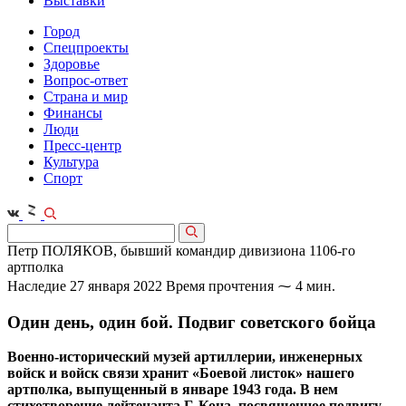
Выставки
Город
Спецпроекты
Здоровье
Вопрос-ответ
Страна и мир
Финансы
Люди
Пресс-центр
Культура
Спорт
Петр ПОЛЯКОВ, бывший командир дивизиона 1106‑го
артполка
Наследие
27 января 2022
Время прочтения ⁓ 4 мин.
Один день, один бой. Подвиг советского бойца
Военно-исторический музей артиллерии, инженерных
войск и войск связи хранит «Боевой листок» нашего
артполка, выпущенный в январе 1943 года. В нем
стихотворение лейтенанта Г. Коца, посвященное подвигу