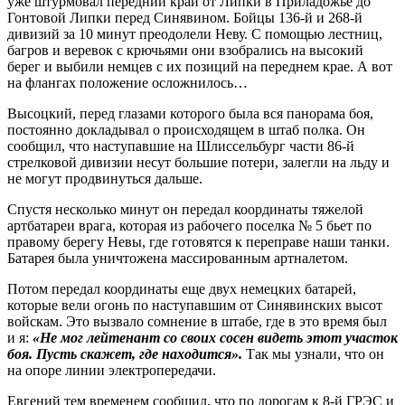
уже штурмовал передний край от Липки в Приладожье до
Гонтовой Липки перед Синявином. Бойцы 136‑й и 268‑й
дивизий за 10 минут преодолели Неву. С помощью лестниц,
багров и веревок с ­крючьями они взобрались на высокий
берег и выбили немцев с их позиций на переднем крае. А вот
на флангах положение осложнилось…
Высоцкий, перед глазами которого была вся панорама боя,
постоянно докладывал о происходящем в штаб полка. Он
сообщил, что наступавшие на Шлиссельбург ­части 86‑й
стрелковой дивизии несут большие потери, залегли на льду и
не могут продвинуться дальше.
Спустя несколько минут он передал координаты тяжелой
артбатареи врага, которая из рабочего поселка № 5 бьет по
правому берегу Невы, где готовятся к переправе наши танки.
Батарея была уничтожена массированным артналетом.
Потом передал координаты еще двух немецких батарей,
которые вели огонь по наступавшим от Синявинских высот
войскам. Это вызвало сомнение в штабе, где в это время был
и я:
«Не мог лейтенант со своих сосен видеть этот участок
боя. Пусть скажет, где находится».
Так мы узнали, что он
на опоре линии электропередачи.
Евгений тем временем сообщил, что по дорогам к 8‑й ГРЭС и