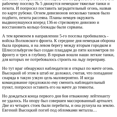
рабочему поселку № 5 движутся немецкие тяжелые танки и
пехота. И попросил поставить заградительный огонь, назвав
по карте рубежи. Огнем дивизионов несколько танков было
подбито, пехота рассеяна. Планы немцев окружить
выдвинувшуюся вперед 136‑ю стрелковую дивизию и
восстановить кольцо блокады были сорваны.
А тем временем в направлении 5‑го поселка пробивались ­
войска Волховского фронта. К середине дня немецкая оборона
была ­прорвана, и на левом берегу между вторым городком и
Шлиссельбургом был создан плацдарм до пяти километров по
фронту и трех в глубину. В прорыв вошли наши легкие танки,
для которых не потребовалось строить на льду переправу.
Но тут враг обнаружил наблюдателя и открыл по мачте огонь.
Высоцкий об этом в штаб не доложил, считая, что попадание
снаряда в такую узкую цель маловероятно. И когда
командование предложило ему сменить наблюдательный
пункт, попросил оставить его на мачте до темноты.
Но дождаться конца первого дня боя отважному лейтенанту
не удалось. На опору был совершен массированный артналет.
Две из четырех стоек были перебиты, и она рухнула на землю.
Евгений Высоцкий погиб под обломками металла…