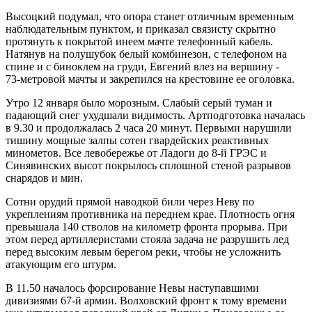
Высоцкий подумал, что опора станет отличным временным
наблюдательным пунктом, и приказал связисту скрытно
протянуть к покрытой инеем мачте телефонный кабель.
Натянув на полушубок белый комбинезон, с телефоном на
спине и с биноклем на груди, Евгений влез на вершину ­
73‑метровой мачты и закрепился на крестовине ее оголовка.
Утро 12 января было морозным. Слабый серый туман и
падающий снег ухудшали видимость. Артподготовка началась
в 9.30 и продолжалась 2 часа 20 минут. Первыми нарушили
тишину мощные залпы сотен гвардейских реактивных
минометов. Все левобережье от Ладоги до 8‑й ГРЭС и
Синявинских высот покрылось сплошной стеной разрывов
снарядов и мин.
Сотни орудий прямой наводкой били через Неву по
укреплениям противника на переднем крае. Плотность огня
превышала ­140 стволов на километр фронта прорыва. При
этом перед артиллеристами стояла задача не разрушить лед
перед высоким левым берегом реки, чтобы не усложнить
атакующим его штурм.
В 11.50 началось форсирование Невы наступавшими
дивизиями 67‑й армии. Волховский фронт к тому времени