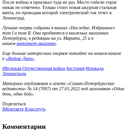
После войны я приезжал туда не раз. Место гибели героя
никак не отмечено. Только стоит новая ажурная стальная
мачта, по проводам которой электрический ток течет в
Ленинград.
Лучшие очерки собраны в книгах «Наследие. Избранное»
том I и том II. Они продаются в книжных магазинах
Петербурга, в редакции на ул. Марата, 25 и в
нашем
интернет-магазине
.
Еще больше интересных очерков читайте на нашем канале
в
«Яндекс.Дзен»
.
#Великая Отечественная война
#история
#блокада
Ленинграда
Материал опубликован в газете «Санкт-Петербургские
ведомости» № 14 (7097) от 27.01.2022 под заголовком «Один
день, один бой».
Поделиться
ВКонтакте
Класснуть
Комментарии