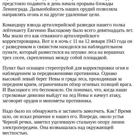
предстояло подавить в день начала прорыва блокады
Ленинграда. Дальнобойность наших орудий позволяла
направлять огонь и на другие удаленные цели.
Командиру взвода артиллерийской разведки нашего полка
лейтенанту Евгению Высоцкому было всего девятнадцать лет.
Мы знали его как отважного артиллерийского
корректировщика. Вот и в ночь с 11 на 12 января 1943 года он
с разведчиком и связистом находился на наблюдательном
пункте, который разместился на опушке леса на вершинах
трех сосен, скрепленных между собой площадкой.
Пункт был оснащен стереотрубой для корректировки огня и
наблюдением за передвижениями противника. Однако
высокий левый берег Невы и гряда леса, проходившая за
передним краем, ограничивали обзор огневых позиций врага.
И Высоцкого это беспокоило. Он понимал, что, когда наши
стрелковые дивизии выйдут на лед Невы и начнут атаку,
заговорят орудия и минометы противника.
Надо было их обнаружить и заставить замолчать. Как? Время
шло, он искал решение и нашел его. Впереди, около устья
Черной речки, заметил уцелевшую стальную опору линии
электропередачи. Она возвышалась над окружающей
местностью.