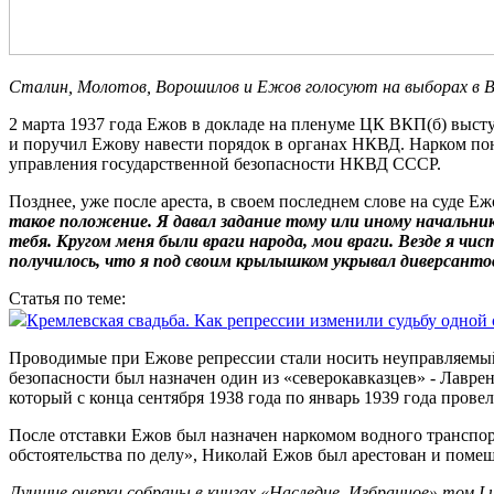
Сталин, Молотов, Ворошилов и Ежов голосуют на выборах в В
2 марта 1937 года Ежов в докладе на пленуме ЦК ВКП(б) выст
и поручил Ежову навести порядок в органах НКВД. Нарком пон
управления государственной безопасности НКВД СССР.
Позднее, уже после ареста, в своем последнем слове на суде Еж
такое положение. Я давал задание тому или иному начальник
тебя. Кругом меня были враги народа, мои враги. Везде я чи
получилось, что я под своим крылышком укрывал диверсантов
Статья по теме:
Кремлевская свадьба. Как репрессии изменили судьбу одной
Проводимые при Ежове репрессии стали носить неуправляемый
безопасности был назначен один из «северокавказцев» - Лавре
который с конца сентября 1938 года по январь 1939 года пров
После отставки Ежов был назначен наркомом водного транспорт
обстоятельства по делу», Николай Ежов был арестован и пом
Лучшие очерки собраны в книгах «Наследие. Избранное» том I 