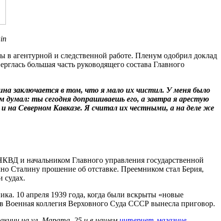
in
ы в агентурной и следственной работе. Пленум одобрил доклад
ерглась большая часть руководящего состава Главного
ина заключается в том, что я мало их чистил. У меня было
м думал: ты сегодня допрашиваешь его, а завтра я арестую
 и на Северном Кавказе. Я считал их честными, а на деле же
 НКВД и начальником Главного управления государственной
чно Сталину прошение об отставке. Преемником стал Берия,
 судах.
ка. 10 апреля 1939 года, когда были вскрыты «новые
в Военная коллегия Верховного Суда СССР вынесла приговор.
акции на ул. Марата, 25 и в нашем
интернет-магазине
.