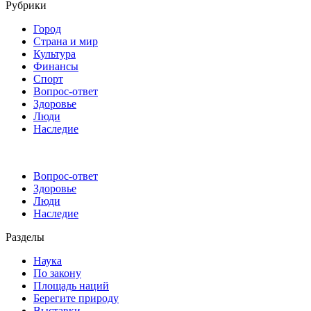
Рубрики
Город
Страна и мир
Культура
Финансы
Спорт
Вопрос-ответ
Здоровье
Люди
Наследие
Вопрос-ответ
Здоровье
Люди
Наследие
Разделы
Наука
По закону
Площадь наций
Берегите природу
Выставки