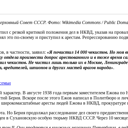
ерховный Совет СССР. Фото: Wikimedia Commons / Public Doma
упил с резкой критикой положения дел в НКВД, указав на провал
ял это по-своему и приступил к арестам. Репрессированию подв
ов, в частности, заявил:
«Я почистил 14 000 чекистов. Но моя в
у отдела произвести допрос арестованного и в тоже время са
стил чекистов. Не чистил лишь только их в Москве, Ленинграде
, вредителей, шпионов и других мастей врагов народа»
.
 семьи
 характер. В августе 1938 года первым заместителем Ежова по
нтий Берия. Вскоре после этого Ежов написал в Политбюро и ли
ел широкомасштабные аресты людей Ежова в НКВД, прокуратуре и
а. Но Берия продолжал расследование дел своего предшественни
ещен в Сухановскую особую тюрьму НКВД СССР. Через 10 месяце
и том II. Они продаются в книжных магазинах Петербурга, в ред