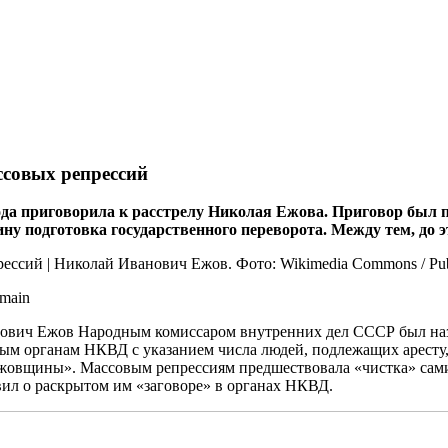
ссовых репрессий
ода приговорила к расстрелу Николая Ежова. Приговор был 
 подготовка государственного переворота. Между тем, до эт
main
ич Ежов Народным комиссаром внутренних дел СССР был назнач
ым органам НКВД с указанием числа людей, подлежащих аресту,
ежовщины». Массовым репрессиям предшествовала «чистка» сами
вил о раскрытом им «заговоре» в органах НКВД.