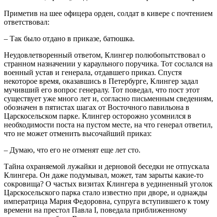
Приметив на шее офицера орден, солдат в кивере с почтением
ответствовал:
– Так было отдано в приказе, батюшка.
Неудовлетворенный ответом, Клингер полюбопытствовал о
странном назначении у караульного поручика. Тот сослался на
военный устав и генерала, отдавшего приказ. Спустя
некоторое время, оказавшись в Петербурге, Клингер задал
мучивший его вопрос генералу. Тот поведал, что пост этот
существует уже много лет и, согласно письменным сведениям,
обозначен в пятистах шагах от Восточного павильона в
Царскосельском парке. Клингер осторожно усомнился в
необходимости поста на пустом месте, на что генерал ответил,
что не может отменить высочайший приказ:
– Думаю, что его не отменят еще лет сто.
Тайна охраняемой лужайки и дерновой беседки не отпускала
Клингера. Он даже подумывал, может, там зарыты какие-то
сокровища? О частых визитах Клингера в уединенный уголок
Царскосельского парка стало известно при дворе, и однажды
императрица Мария Федоровна, супруга вступившего к тому
времени на престол Павла I, поведала приближенному