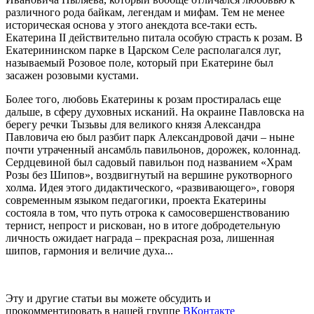
различного рода байкам, легендам и мифам. Тем не менее
историческая основа у этого анекдота все-таки есть.
Екатерина II действительно питала особую страсть к розам. В
Екатерининском парке в Царском Селе располагался луг,
называемый Розовое поле, который при Екатерине был
засажен розовыми кустами.
Более того, любовь Екатерины к розам простиралась еще
дальше, в сферу духовных исканий. На окраине Павловска на
берегу речки Тызьвы для великого князя Александра
Павловича ею был разбит парк Александровой дачи – ныне
почти утраченный ансамбль павильонов, дорожек, колоннад.
Сердцевиной был садовый павильон под названием «Храм
Розы без Шипов», воздвигнутый на вершине рукотворного
холма. Идея этого дидактического, «развивающего», говоря
современным языком педагогики, проекта Екатерины
состояла в том, что путь отрока к самосовершенствованию
тернист, непрост и рискован, но в итоге добродетельную
личность ожидает награда – прекрасная роза, лишенная
шипов, гармония и величие духа...
Эту и другие статьи вы можете обсудить и
прокомментировать в нашей группе
ВКонтакте