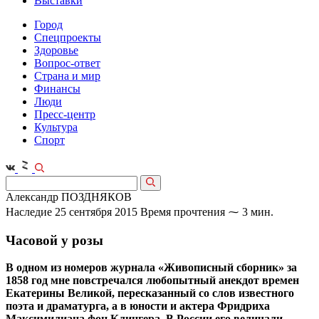
Выставки
Город
Спецпроекты
Здоровье
Вопрос-ответ
Страна и мир
Финансы
Люди
Пресс-центр
Культура
Спорт
Александр ПОЗДНЯКОВ
Наследие
25 сентября 2015
Время прочтения ⁓ 3 мин.
Часовой у розы
В одном из номеров журнала «Живописный сборник» за
1858 год мне повстречался любопытный анекдот времен
Екатерины Великой, пересказанный со слов известного
поэта и драматурга, а в юности и актера Фридриха
Максимилиана фон Клингера. В России его величали