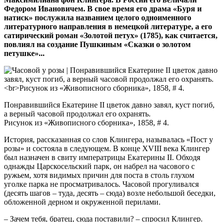
Федором Ивановичем. В свое время его драма «Буря и
натиск» послужила названием целого одноименного
литературного направления в немецкой литературе, а его
сатирический роман «Золотой петух» (1785), как считается,
повлиял на создание Пушкиным «Сказки о золотом
петушке»...
Понравившийся Екатерине II цветок давно завял, куст погиб,
а верный часовой продолжал его охранять.
Рисунок из «Живописного сборника», 1858, # 4.
История, рассказанная со слов Клингера, называлась «Пост у
розы» и состояла в следующем. В конце XVIII века Клингер
был назначен в свиту императрицы Екатерины II. Обходя
однажды Царскосельский парк, он набрел на часового с
ружьем, хотя видимых причин для поста в столь глухом
уголке парка не просматривалось. Часовой прогуливался
(десять шагов – туда, десять – сюда) возле небольшой беседки,
обложенной дерном и окруженной перилами.
– Зачем тебя, братец, сюда поставили? – спросил Клингер.