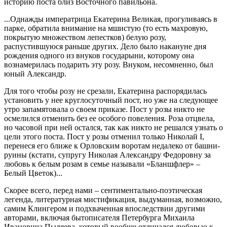
историю поста близ Восточного павильона.
...Однажды императрица Екатерина Великая, прогуливаясь в
парке, обратила внимание на мшистую (то есть махровую,
покрытую множеством лепестков) белую розу,
распустившуюся раньше других. Дело было накануне дня
рождения одного из внуков государыни, которому она
вознамерилась подарить эту розу. Внуком, несомненно, был
юный Александр.
Для того чтобы розу не срезали, Екатерина распорядилась
установить у нее круглосуточный пост, но уже на следующее
утро запамятовала о своем приказе. Пост у розы никто не
осмелился отменить без ее особого повеления. Роза отцвела,
но часовой при ней остался, так как никто не решался узнать о
цели этого поста. Пост у розы отменил только Николай I,
перенеся его ближе к Орловским воротам недалеко от башни-
руины (кстати, супругу Николая Александру Федоровну за
любовь к белым розам в семье называли «Бланшфлер» –
Белый Цветок)...
Скорее всего, перед нами – сентиментально-поэтическая
легенда, литературная мистификация, выдуманная, возможно,
самим Клингером и подхваченная впоследствии другими
авторами, включая бытописателя Петербурга Михаила
Ивановича Пыляева, который вообще отличался любовью к