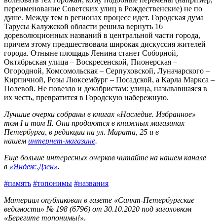
переименование Советских улиц в Рождественские) не по
душе. Между тем в регионах процесс идет. Городская дума
Тарусы Калужской области решила вернуть 16
дореволюционных названий в центральной части города,
причем этому предшествовала широкая дискуссия жителей
города. Отныне площадь Ленина станет Соборной,
Октябрьская улица – Воскресенской, Пионерская –
Огородной, Комсомольская – Серпуховской, Луначарского –
Кирпичной, Розы Люксембург – Посадской, а Карла Маркса –
Полевой. Не повезло и декабристам: улица, называвшаяся в
их честь, превратится в Городскую набережную.
Лучшие очерки собраны в книгах «Наследие. Избранное»
том I и том II. Они продаются в книжных магазинах
Петербурга, в редакции на ул. Марата, 25 и в
нашем
интернет-магазине
.
Еще больше интересных очерков читайте на нашем канале
в
«Яндекс.Дзен»
.
#память
#топонимы
#названия
Материал опубликован в газете «Санкт-Петербургские
ведомости» № 198 (6796) от 30.10.2020 под заголовком
«Берегите топонимы!».