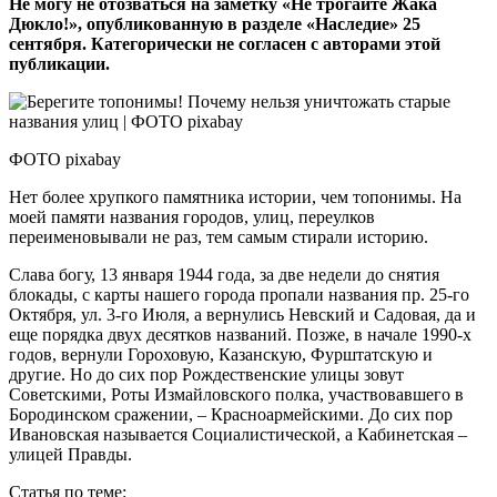
Не могу не отозваться на заметку «Не трогайте Жака
Дюкло!», опубликованную в разделе «Наследие» 25
сентября. Категорически не согласен с авторами этой
публикации.
ФОТО pixabay
Нет более хрупкого памятника истории, чем топонимы. На
моей памяти названия городов, улиц, переулков
переименовывали не раз, тем самым стирали историю.
Слава богу, 13 января 1944 года, за две недели до снятия
блокады, с карты нашего города пропали названия пр. 25-го
Октября, ул. 3-го Июля, а вернулись Невский и Садовая, да и
еще порядка двух десятков названий. Позже, в начале 1990-х
годов, вернули Гороховую, Казанскую, Фурштатскую и
другие. Но до сих пор Рождественские улицы зовут
Советскими, Роты Измайловского полка, участвовавшего в
Бородинском сражении, – Красноармейскими. До сих пор
Ивановская называется Социалистической, а Кабинетская –
улицей Правды.
Статья по теме: