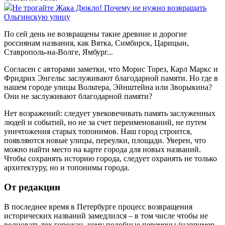
Не трогайте Жака Дюкло! Почему не нужно возвращать
Ольгинскую улицу
По сей день не возвращены такие древние и дорогие
россиянам названия, как Вятка, Симбирск, Царицын,
Ставрополь-на-Волге, Ямбург...
Согласен с авторами заметки, что Морис Торез, Карл Маркс и
Фридрих Энгельс заслуживают благодарной памяти. Но где в
нашем городе улицы Вольтера, Эйнштейна или Зворыкина?
Они не заслуживают благодарной памяти?
Нет возражений: следует увековечивать память заслуженных
людей и событий, но не за счет переименований, не путем
уничтожения старых топонимов. Наш город строится,
появляются новые улицы, переулки, площади. Уверен, что
можно найти место на карте города для новых названий.
Чтобы сохранять историю города, следует охранять не только
архитектуру, но и топонимы города.
От редакции
В последнее время в Петербурге процесс возвращения
исторических названий замедлился – в том числе чтобы не
волновать тех горожан, кому подобные перемены (например,