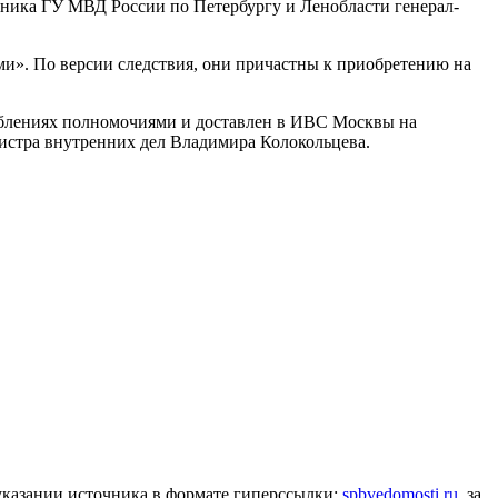
ника ГУ МВД России по Петербургу и Ленобласти генерал-
и». По версии следствия, они причастны к приобретению на
еблениях полномочиями и доставлен в ИВС Москвы на
истра внутренних дел Владимира Колокольцева.
 указании источника в формате гиперссылки:
spbvedomosti.ru
, за