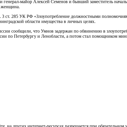
 генерал-майор Алексей Семенов и бывший заместитель началь
а женщина.
. 3 ст. 285 УК РФ «Злоупотребление должностными полномочиям
нинградской области имущества в личных целях.
иссии сообщили, что Умнов задержан по обвинению в злоупотр
сии по Петербургу и Ленобласти, а потом стал помощником мин
те, на других интернет-ресурсах разрешается при обязательном