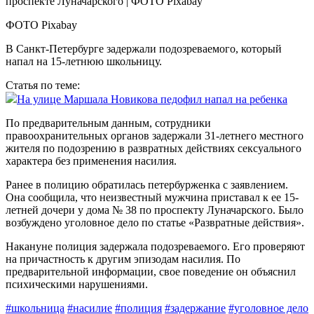
ФОТО Pixabay
В Санкт-Петербурге задержали подозреваемого, который
напал на 15-летнюю школьницу.
Статья по теме:
На улице Маршала Новикова педофил напал на ребенка
По предварительным данным, сотрудники
правоохранительных органов задержали 31-летнего местного
жителя по подозрению в развратных действиях сексуального
характера без применения насилия.
Ранее в полицию обратилась петербурженка с заявлением.
Она сообщила, что неизвестный мужчина приставал к ее 15-
летней дочери у дома № 38 по проспекту Луначарского. Было
возбуждено уголовное дело по статье «Развратные действия».
Накануне полиция задержала подозреваемого. Его проверяют
на причастность к другим эпизодам насилия. По
предварительной информации, свое поведение он объяснил
психическими нарушениями.
#школьница
#насилие
#полиция
#задержание
#уголовное дело