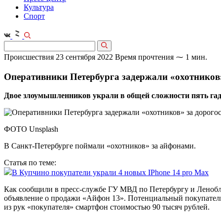
Культура
Спорт
Происшествия
23 сентября 2022
Время прочтения ⁓ 1 мин.
Оперативники Петербурга задержали «охотников
Двое злоумышленников украли в общей сложности пять га
ФОТО Unsplash
В Санкт-Петербурге поймали «охотников» за айфонами.
Статья по теме:
В Купчино покупатели украли 4 новых IPhone 14 pro Max
Как сообщили в пресс-службе ГУ МВД по Петербургу и Ленобла
объявление о продажи «Айфон 13». Потенциальный покупатель 
из рук «покупателя» смартфон стоимостью 90 тысяч рублей.