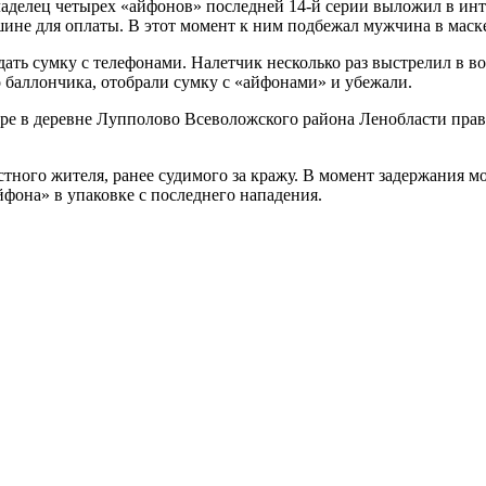
аделец четырех «айфонов» последней 14-й серии выложил в инте
ине для оплаты. В этот момент к ним подбежал мужчина в маск
тдать сумку с телефонами. Налетчик несколько раз выстрелил в 
о баллончика, отобрали сумку с «айфонами» и убежали.
ре в деревне Лупполово Всеволожского района Ленобласти прав
тного жителя, ранее судимого за кражу. В момент задержания м
йфона» в упаковке с последнего нападения.