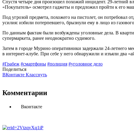
Спустя четыре дня произошел похожий инцидент. 29-летний вл
«Покупатель» осмотрел гаджеты и предложил пройти к его маш
Под угрозой предмета, похожего на пистолет, он потребовал о
усилия: избили потерпевшего, брызнули ему в лицо из газовог
По данным фактам были возбуждены уголовные дела. В кварти
супермаркета, ранее неоднократно судимого.
Затем в городе Мурино оперативники задержали 24-летнего мес
в интернет-клубе. При себе у него обнаружили и изъяли два «а
#Грабеж
#смартфоны
#полиция
#уголовное дело
Поделиться
ВКонтакте
Класснуть
Комментарии
Вконтакте