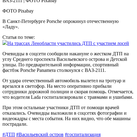
ФОТО Pixabay
В Санкт-Петербурге Porsche опрокинул отечественную
«Ладу».
Статья по теме:
На трассах Ленобласти участились ДТП с участием лосей
Очевидцы в соцсети сообщили накануне о жестком ДТП на
углу Среднего проспекта Васильевского острова и Детской
улицы. По предварительной информации, спортивный
фастбэк Porsche Panamera столкнулся с ВАЗ-2111.
От удара отечественный автомобиль вылетел на тротуар и
врезался в светофор. На место оперативно прибыли
сотрудники дорожной полиции и скорая помощь. Отмечается,
что водителя Lada госпитализировали с травмами и ушибами.
При этом остальные участники ДТП от помощи врачей
отказались. Очевидцы выложили в соцсетях фотографии и
видеокадры с места события. На них видно, что обе машины
пострадали.
#ДТП
#Васильевский остров
#госпитализация