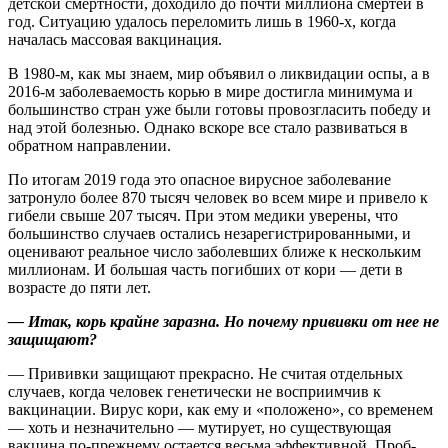
детской смертности, доходило до почти миллиона смертей в
год. Ситуацию удалось переломить лишь в 1960‑х, когда
началась массовая вакцинация.
В 1980‑м, как мы знаем, мир объявил о ликвидации оспы, а в
2016‑м заболеваемость корью в мире достигла минимума и
большинство стран уже были готовы провозгласить победу и
над этой болезнью. Однако вскоре все стало развиваться в
обратном направлении.
По итогам 2019 года это опасное вирусное заболевание
затронуло более 870 тысяч человек во всем мире и привело к
гибели свыше 207 тысяч. При этом медики уверены, что
большинство случаев остались незарегистрированными, и
оценивают реальное число заболевших ближе к нескольким
миллионам. И большая часть погибших от кори — дети в
возрасте до пяти лет.
— Итак, корь крайне заразна. Но почему прививки от нее не
защищают?
— Прививки защищают прекрасно. Не считая отдельных
случаев, когда человек генетически не восприимчив к
вакцинации. Вирус кори, как ему и «положено», со временем
— хоть и незначительно — мутирует, но существующая
вакцина по‑прежнему остается весьма эффективной. Проб­