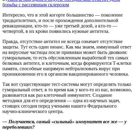
борьбы с рассеянным склерозом
Интересно, что в этой когорте большинство — поколение
трид­цатилетних, и после прохождения дополнительной
ревакцинации, кто‑то — уже третьей дозой, а кто‑то —
четвертой, в их крови появились нужные антитела.
Правда, отсутствие антител не всегда означает отсутствие
защиты. Тут есть один нюанс. Как мы знаем, иммунный ответ
на вирусные частицы после прививки может быть двояким:
гуморальным, то есть обусловленным выработкой тех самых
белковых антител, и клеточным, когда формируются Т-клетки
памяти, способные напрямую нейтрализовать вирус при
проникновении его в организм вакцинированного человека.
Так вот существующие тест-системы могут определять только
гуморальный ответ, в то время как у кого‑то из нас, возможно,
развивается как раз клеточный иммунитет. Создание
методики для его определения — одна из научных задач,
стоящих сегодня перед учеными нашего Федерального
научно-клинического центра.
— Получается, самый «сильный» иммунитет все же — у
переболевших?