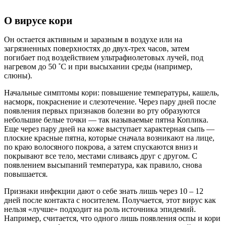
О вирусе кори
Он остается активным и заразным в воздухе или на
загрязненных поверхностях до двух-трех часов, затем
погибает под воздействием ультрафиолетовых лучей, под
нагревом до 50 ˚С и при высыхании среды (например,
слюны).
Начальные симптомы кори: повышение температуры, кашель,
насморк, покраснение и слезотечение. Через пару дней после
появления первых признаков болезни во рту образуются
небольшие белые точки — так называемые пятна Коплика.
Еще через пару дней на коже выступает характерная сыпь —
плоские красные пятна, которые сначала возникают на лице,
по краю волосяного покрова, а затем спускаются вниз и
покрывают все тело, местами сливаясь друг с другом. С
появлением высыпаний температура, как правило, снова
повышается.
Признаки инфекции дают о себе знать лишь через 10 – 12
дней после контакта с носителем. Получается, этот вирус как
нельзя «лучше» подходит на роль источника эпидемий.
Например, считается, что одного лишь появления оспы и кори