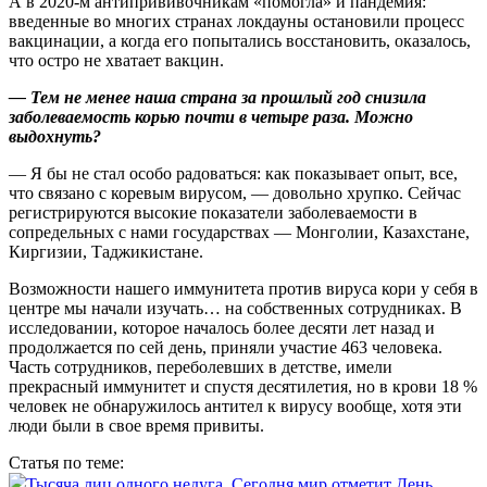
А в 2020‑м антипрививочникам «помогла» и пандемия:
введенные во многих странах локдауны остановили процесс
вакцинации, а когда его попытались восстановить, оказалось,
что остро не хватает вакцин.
— Тем не менее наша страна за прошлый год снизила
заболеваемость корью почти в четыре раза. Можно
выдохнуть?
— Я бы не стал особо радоваться: как показывает опыт, все,
что связано с коревым вирусом, — довольно хрупко. Сейчас
регистрируются высокие показатели заболеваемости в
сопредельных с нами государствах — Монголии, Казахстане,
Киргизии, Таджикистане.
Возможности нашего иммунитета против вируса кори у себя в
центре мы начали изучать… на собственных сотрудниках. В
исследовании, которое началось более десяти лет назад и
продолжается по сей день, приняли участие 463 человека.
Часть сотрудников, переболевших в детстве, имели
прекрасный иммунитет и спустя десятилетия, но в крови 18 %
человек не обнаружилось антител к вирусу вообще, хотя эти
люди были в свое время привиты.
Статья по теме:
Тысяча лиц одного недуга. Сегодня мир отметит День