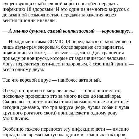
существующих: заболевший корью способен передать
инфекцию 18 здоровым. И это один из немногих вирусов с
доказанной возможностью передачи заражения через
вентиляционные каналы.
— А мы‑то думали, самый контагиозный — коронавирус…
— Исходный штамм COVID-19 передавался от заболевшего
лишь двум-трем здоровым, более заразные его варианты,
появившиеся позже, — восьми — десяти. Для сравнения
приведу риновирусы, которые от заразившегося человека
могут передаться пяти-шести здоровым, а сезонный грипп —
всего одному-двум.
Так что коревой вирус — наиболее активный.
Откуда он пришел в мир человека — точно неизвестно,
поскольку произошло это за много веков до нашей эры.
Скорее всего, источником стали одомашненные животные:
сегодня доказано, что три вируса (корь, чумка собак и чума
крупного рогатого скота) принадлежат к одному роду
Morbillivirus.
Особенно тяжело переносят эту инфекцию дети — именно
корь долгое время выступала одним из главных факторов