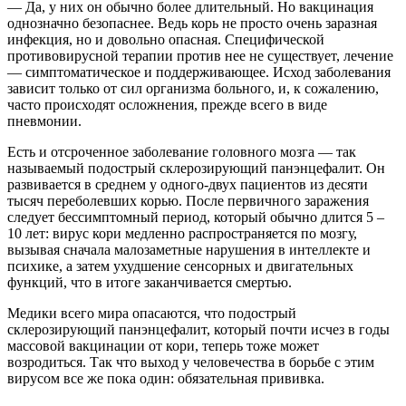
— Да, у них он обычно более длительный. Но вакцинация
однозначно безопаснее. Ведь корь не просто очень заразная
инфекция, но и довольно опасная. Специфической
противовирусной терапии против нее не существует, лечение
— симптоматическое и поддерживающее. Исход заболевания
зависит только от сил организма больного, и, к сожалению,
часто происходят осложнения, прежде всего в виде
пневмонии.
Есть и отсроченное заболевание головного мозга — так
называемый подострый склерозирующий панэнцефалит. Он
развивается в среднем у одного-двух пациентов из десяти
тысяч переболевших корью. После первичного заражения
следует бессимптомный период, который обычно длится 5 –
10 лет: вирус кори медленно распространяется по мозгу,
вызывая сначала малозаметные нарушения в интеллекте и
психике, а затем ухудшение сенсорных и двигательных
функций, что в итоге заканчивается смертью.
Медики всего мира опасаются, что подострый
склерозирующий панэнцефалит, который почти исчез в годы
массовой вакцинации от кори, теперь тоже может
возродиться. Так что выход у человечества в борьбе с этим
вирусом все же пока один: обязательная прививка.