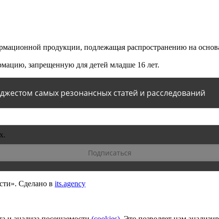
мационной продукции, подлежащая распространению на основа
мацию, запрещенную для детей младше 16 лет.
йджестом самых резонансных статей и расследований
х.
сти».
Сделано в
its.agency
та и анализа посещаемости
(сookies)
. Это позволяет нам анализи