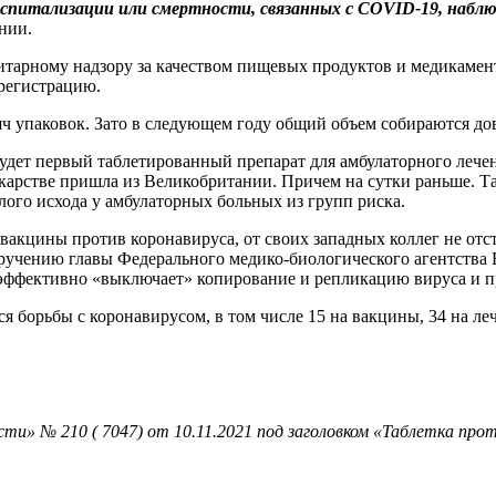
госпитализации или смертности, связанных с COVID-19, наблю
ении.
нитарному надзору за качеством пищевых продуктов и медикам
регистрацию.
яч упаковок. Зато в следующем году общий объем собираются до
о будет первый таблетированный препарат для амбулаторного леч
арстве пришла из Великобритании. Причем на сутки раньше. Т
лого исхода у амбулаторных больных из групп риска.
вакцины против коронавируса, от своих западных коллег не отс
учению главы Федерального медико-биологического агентства В
окоэффективно «выключает» копирование и репликацию вируса и
хся борьбы с коронавирусом, в том числе 15 на вакцины, 34 на 
и» № 210 ( 7047) от 10.11.2021 под заголовком «Таблетка прот