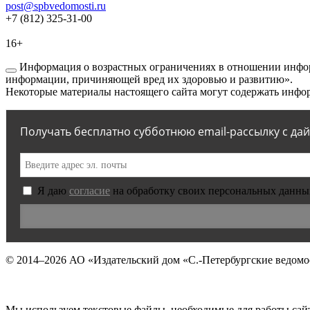
post@spbvedomosti.ru
+7 (812) 325-31-00
16+
Информация о возрастных ограничениях в отношении инфор
информации, причиняющей вред их здоровью и развитию».
Некоторые материалы настоящего сайта могут содержать инфор
Получать бесплатно субботнюю email-рассылку с да
Я даю
согласие
на обработку своих персональных данны
© 2014–2026
АО «Издательский дом «С.-Петербургские ведомо
Мы используем текстовые файлы, необходимые для работы сай