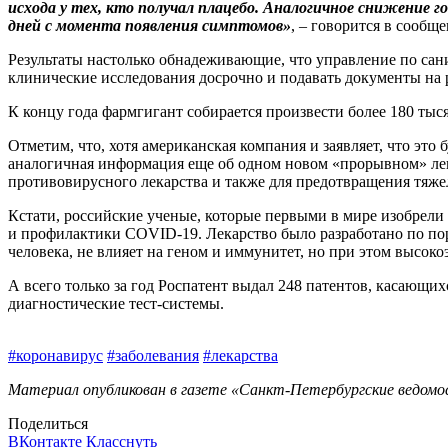
исхода у тех, кто получал плацебо. Аналогичное снижение 
дней с момента появления симптомов»
, – говорится в сообщ
Результаты настолько обнадеживающие, что управление по са
клинические исследования досрочно и подавать документы на 
К концу года фармгигант собирается произвести более 180 тыс
Отметим, что, хотя американская компания и заявляет, что эт
аналогичная информация еще об одном новом «прорывном» лек
противовирусного лекарства и также для предотвращения тяже
Кстати, российские ученые, которые первыми в мире изобрели 
и профилактики COVID-19. Лекарство было разработано по пор
человека, не влияет на геном и иммунитет, но при этом выс
А всего только за год Роспатент выдал 248 патентов, касающи
диагностические тест-системы.
#коронавирус
#заболевания
#лекарства
Материал опубликован в газете «Санкт-Петербургские ведомост
Поделиться
ВКонтакте
Класснуть