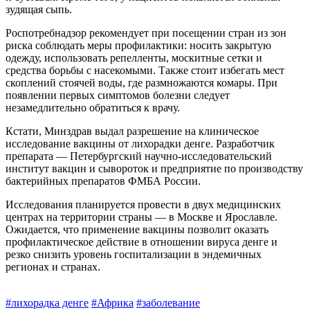
зудящая сыпь.
Роспотребнадзор рекомендует при посещении стран из зон
рис­ка соблюдать меры профилактики: носить закрытую
одежду, использовать репелленты, мос­китные сетки и
средства борьбы с насекомыми. Также стоит избегать мест
скоплений стоячей воды, где размножаются комары. При
появлении первых симптомов болезни следует
незамедлительно обратиться к врачу.
Кстати, Минздрав выдал разрешение на клиническое
исследование вакцины от лихорадки денге. Разработчик
препарата — Петербургский научно-исследовательский
институт вакцин и сывороток и предприятие по производству
бактерийных препаратов ФМБА России.
Исследования планируется провести в двух медицинских
центрах на территории страны — в Москве и Ярославле.
Ожидается, что применение вакцины позволит оказать
профилактическое действие в отношении вируса денге и
резко снизить уровень госпитализации в эндемичных
регионах и странах.
#лихорадка денге
#Африка
#заболевание