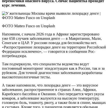
переносчики опасного вируса. Сейчас пациентка проходит
курс лечения.
ФОТО Matteo Fusco on Unsplash
Напомним, с начала 2026 года в Африке зарегистрировано
уже 658 случаев заболевания денге — в Мавритании, Мали,
Сенегале и ЦАР. У россиян повода для беспокойства нет.
«Распространение лихорадки денге на территории Российской
Федерации исключено», — говорится в сообщении Рос­
потребнадзора.
Там подчеркнули, что специалисты ведомства ведут
постоянный мониторинг эпидситуации как в России, так и за
рубежом. Для точной диагностики заболевания разработаны
высокотехнологичные тесты.
А также напомнили, что лихорадка денге — это вирусное
заболевание, распространенное в странах Азии, Африки,
Карибского бассейна и Океании. Оно передается через укусы
комаров, а заболевшие жалуются на высокую температуру,
головную боль, тошноту, рвоту, а также боли в спине, мышцах
и суставах. Кроме того, у пациентов появляется обильная