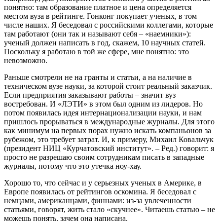
понятно: там образование платное и цена определяется
местом вуза в рейтинге. Гонконг покупает ученых, в том
числе наших. Я беседовал с российскими коллегами, которые
там работают (они так и называют себя – «наемники»):
ученый должен написать в год, скажем, 10 научных статей.
Поскольку я работаю в той же сфере, мне понятно: это
невозможно.
Раньше смотрели не на гранты и статьи, а на наличие в
техническом вузе науки, за которой стоит реальный заказчик.
Если предприятия заказывают работы – значит вуз
востребован. И «ЛЭТИ» в этом был одним из лидеров. Но
потом появилась идея интернационализации науки, и нам
пришлось прорываться в международные журналы. Для этого
как минимум на первых порах нужно искать компаньонов за
рубежом, это требует затрат. И, к примеру, Михаил Ковальчук
(президент НИЦ «Курчатовский институт». – Ред.) говорит: я
просто не разрешаю своим сотрудникам писать в западные
журналы, потому что это утечка ноу-хау.
Хорошо то, что сейчас и у серьезных ученых в Америке, в
Европе появилась от рейтингов оскомина. Я беседовал с
немцами, американцами, финнами: из-за увлеченности
статьями, говорят, жить стало «скучнее». Читаешь статью – не
можешь понять, зачем она написана.