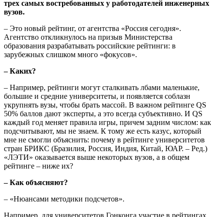
трех самых востребованных у работодателей инженерных
вузов.
– Это новый рейтинг, от агентства «Россия сегодня».
Агентство откликнулось на призыв Министерства
образования разрабатывать российские рейтинги: в
зарубежных слишком много «фокусов».
– Каких?
– Например, рейтинги могут сталкивать лбами маленькие,
большие и средние университеты, и появляется соблазн
укрупнять вузы, чтобы брать массой. В важном рейтинге QS
50% баллов дают эксперты, а это всегда субъективно. И QS
каждый год меняет правила игры, причем задним числом: как
подсчитывают, мы не знаем. К тому же есть казус, который
мне не смогли объяснить: почему в рейтинге университетов
стран БРИКС (Бразилия, Россия, Индия, Китай, ЮАР. – Ред.)
«ЛЭТИ» оказывается выше некоторых вузов, а в общем
рейтинге – ниже их?
– Как объясняют?
– «Нюансами методики подсчетов».
Например, для университетов Гонконга участие в рейтингах