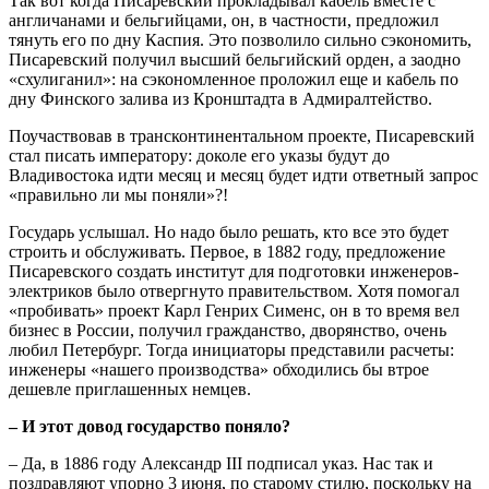
Так вот когда Писаревский прокладывал кабель вместе с
англичанами и бельгийцами, он, в частности, предложил
тянуть его по дну Каспия. Это позволило сильно сэкономить,
Писаревский получил высший бельгийский орден, а заодно
«схулиганил»: на сэкономленное проложил еще и кабель по
дну Финского залива из Кронштадта в Адмиралтейство.
Поучаствовав в трансконтинентальном проекте, Писаревский
стал писать императору: доколе его указы будут до
Владивостока идти месяц и месяц будет идти ответный запрос
«правильно ли мы поняли»?!
Государь услышал. Но надо было решать, кто все это будет
строить и обслуживать. Первое, в 1882 году, предложение
Писаревского создать институт для подготовки инженеров-
электриков было отвергнуто правительством. Хотя помогал
«пробивать» проект Карл Генрих Сименс, он в то время вел
бизнес в России, получил гражданство, дворянство, очень
любил Петербург. Тогда инициаторы представили расчеты:
инженеры «нашего производства» обходились бы втрое
дешевле приглашенных немцев.
– И этот довод государство поняло?
– Да, в 1886 году Александр III подписал указ. Нас так и
поздравляют упорно 3 июня, по старому стилю, поскольку на