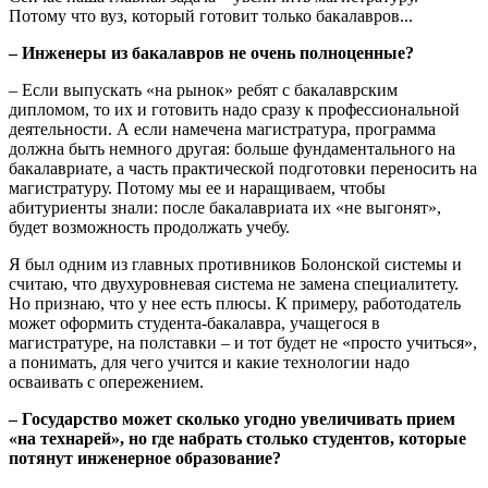
Потому что вуз, который готовит только бакалавров...
– Инженеры из бакалавров не очень полноценные?
– Если выпускать «на рынок» ребят с бакалаврским
дипломом, то их и готовить надо сразу к профессиональной
деятельности. А если намечена магистратура, программа
должна быть немного другая: больше фундаментального на
бакалавриате, а часть практической подготовки переносить на
магистратуру. Потому мы ее и наращиваем, чтобы
абитуриенты знали: после бакалавриата их «не выгонят»,
будет возможность продолжать учебу.
Я был одним из главных противников Болонской системы и
считаю, что двухуровневая система не замена специалитету.
Но признаю, что у нее есть плюсы. К примеру, работодатель
может оформить студента-бакалавра, учащегося в
магистратуре, на полставки – и тот будет не «просто учиться»,
а понимать, для чего учится и какие технологии надо
осваивать с опережением.
– Государство может сколько угодно увеличивать прием
«на технарей», но где набрать столько студентов, которые
потянут инженерное образование?