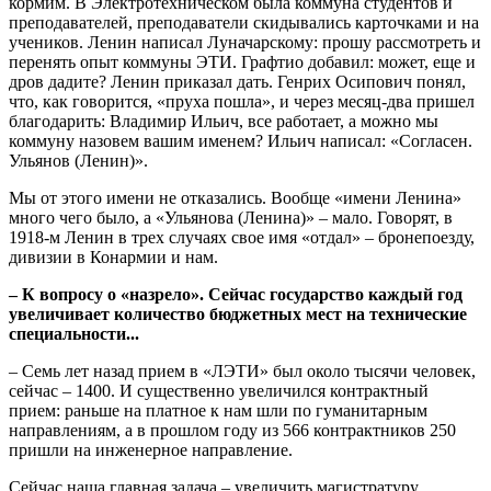
кормим. В Электротехническом была коммуна студентов и
преподавателей, преподаватели скидывались карточками и на
учеников. Ленин написал Луначарскому: прошу рассмотреть и
перенять опыт коммуны ЭТИ. Графтио добавил: может, еще и
дров дадите? Ленин приказал дать. Генрих Осипович понял,
что, как говорится, «пруха пошла», и через месяц-два пришел
благодарить: Владимир Ильич, все работает, а можно мы
коммуну назовем вашим именем? Ильич написал: «Согласен.
Ульянов (Ленин)».
Мы от этого имени не отказались. Вообще «имени Ленина»
много чего было, а «Ульянова (Ленина)» – мало. Говорят, в
1918-м Ленин в трех случаях свое имя «отдал» – бронепоезду,
дивизии в Конармии и нам.
– К вопросу о «назрело». Сейчас государство каждый год
увеличивает количество бюджетных мест на технические
специальности...
– Семь лет назад прием в «ЛЭТИ» был около тысячи человек,
сейчас – 1400. И существенно увеличился контрактный
прием: раньше на платное к нам шли по гуманитарным
направлениям, а в прошлом году из 566 контрактников 250
пришли на инженерное направление.
Сейчас наша главная задача – увеличить магистратуру.