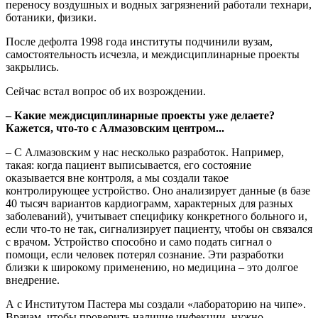
переносу воздушных и водных загрязнений работали технари,
ботаники, физики.
После дефолта 1998 года институты подчинили вузам,
самостоятельность исчезла, и междисциплинарные проекты
закрылись.
Сейчас встал вопрос об их возрождении.
– Какие междисциплинарные проекты уже делаете?
Кажется, что-то с Алмазовским центром...
– С Алмазовским у нас несколько разработок. Например,
такая: когда пациент выписывается, его состояние
оказывается вне контроля, а мы создали такое
контролирующее устройство. Оно анализирует данные (в базе
40 тысяч вариантов кардиограмм, характерных для разных
заболеваний), учитывает специфику конкретного больного и,
если что-то не так, сигнализирует пациенту, чтобы он связался
с врачом. Устройство способно и само подать сигнал о
помощи, если человек потерял сознание. Эти разработки
близки к широкому применению, но медицина – это долгое
внедрение.
А с Институтом Пастера мы создали «лабораторию на чипе».
Врачам, чтобы проверить наличие инфекции, нужно