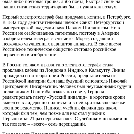
была либо почтовая тройка, либо поезд. Быстрая связь на
наших гигантских территориях была нужна как воздух.
Первый электротелеграф был придуман, кстати, в Петербурге.
В 1832 году действительным членом Санкт-Петербургской
императорской академии наук Павлом Шиллингом. Но в
России не озабочивались патентами, поэтому в Америке
изобретателем телеграфа считается Морзе, создавший
несколько улучшенных вариантов аппарата. В свое время
Российское техническое общество отстояло российское
первенство в изобретении.
В России толчком к развитию электротелеграфа стала
прокладка кабеля из Лондона в Индию, в Калькутту. Линия
проходила и по территории России, представителем от
Российской империи был наш будущий основатель Николай
Григорьевич Писаревский. Человек был неугомонный: будучи
полковником Генштаба, взялся по совету Герцена
редактировать газету «Русский инвалид», в короткие сроки
вывел ее в лидеры по подписке и в ней критиковал свое же
военное ведомство. Написал учебник физики для школ,
который был тем, чем позже для нас стал учебник
Перышкина: 21 раз переиздавался. С учебником по химии не
так повезло – «всего» семь переизданий.