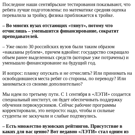
Последние наши сентябрьские тестирования показывают, что
ребята лучше подготовлены: по математике средняя оценка
перевалила за тройку, физика приближается к тройке.
– Во многих вузах отстающих «тянут», потому что
отчислишь – уменьшится финансирование, сократят
преподавателей.
– Уже около 30 российских вузов были таким образом
«наказаны рублем», причем вдвойне: государство сокращало
объем ранее выделенных средств (которые уже потрачены) и
уменьшало финансирование на будущий год.
И вопрос: планку опускать и не отчислять? Или принимать на
освободившиеся места ребят со стороны, по переводу? Или
заниматься со своими дополнительно?
Мы идем по третьему пути. С 1 сентября в «ЛЭТИ» создается
специальный институт, он будет обеспечивать поддержку
обучения первокурсников. Сейчас рабочие программы
корректировали, это непросто: надо, чтобы и сильные
студенты не заскучали и слабые подтянулись.
– Есть множество вузовских рейтингов. Присутствие в
каких для вас ценно? Вот недавно «ЛЭТИ» стал одним из