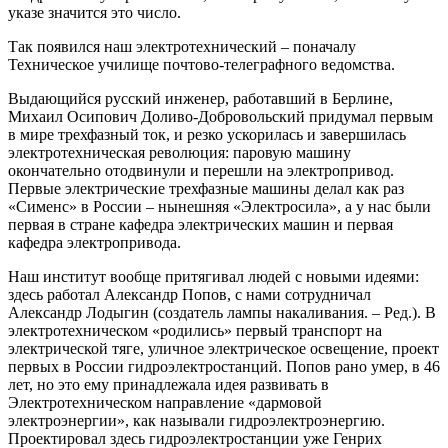
указе значится это число.
Так появился наш электротехнический – поначалу
Техническое училище почтово-телеграфного ведомства.
Выдающийся русский инженер, работавший в Берлине,
Михаил Осипович Доливо-Добровольский придумал первым
в мире трехфазный ток, и резко ускорилась и завершилась
электротехническая революция: паровую машину
окончательно отодвинули и перешли на электропривод.
Первые электрические трехфазные машины делал как раз
«Сименс» в России – нынешняя «Электросила», а у нас были
первая в стране кафедра электрических машин и первая
кафедра электропривода.
Наш институт вообще притягивал людей с новыми идеями:
здесь работал Александр Попов, с нами сотрудничал
Александр Лодыгин (создатель лампы накаливания. – Ред.). В
электротехническом «родились» первый транспорт на
электрической тяге, уличное электрическое освещение, проект
первых в России гидроэлектростанций. Попов рано умер, в 46
лет, но это ему принадлежала идея развивать в
Электротехническом направление «дармовой
электроэнергии», как называли гидроэлектроэнергию.
Проектировал здесь гидроэлектростанции уже Генрих