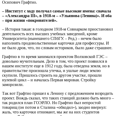
Осипович Графтио.
– Институт с ходу получал самые высокие имена: сначала
– «Александра III», в 1918-м – «Ульянова (Ленина)». И оба
– при жизни «покровителей».
– История такая: в голодном 1918-м Совнарком приостановил
деятельность всех высших учебных заведений, кроме
Университета (нынешнего СПбГУ. – Ред.) – нечем было
наполнять продовольственные карточки для профессуры. И
не было дров, что, по словам историков, было даже страшнее.
Графтио в то время занимался проектом Волховской ГЭС –
довольно мучительным. Дело в том, что проект появился в
нашем институте еще в 1912 году, была отведена земля, но в
правительстве произошла утечка, и ушлые люди землю
скупили. Пришлось строить на другом участке, прошли
нулевой цикл – и началась Первая мировая. Стройку
заморозили.
Так вот Графтио пришел к Ленину с предложением возродить
проект. Вождь сказал, что таких станций должно быть много –
так родился план ГОЭРЛО. Но Графтио был непростой
товарищ (он потом и Сталина «обходил»), заодно ввернул:
жаль, что карточки отнимают, мы же на них студентов