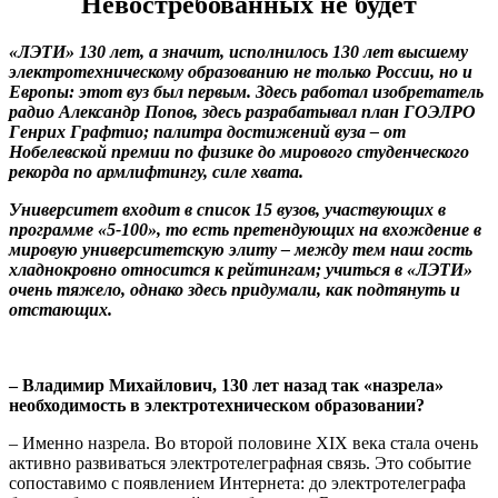
Невостребованных не будет
«ЛЭТИ» 130 лет, а значит, исполнилось 130 лет высшему
электротехническому образованию не только России, но и
Европы: этот вуз был первым. Здесь работал изобретатель
радио Александр Попов, здесь разрабатывал план ГОЭЛРО
Генрих Графтио; палитра достижений вуза – от
Нобелевской премии по физике до мирового студенческого
рекорда по армлифтингу, силе хвата.
Университет входит в список 15 вузов, участвующих в
программе «5-100», то есть претендующих на вхождение в
мировую университетскую элиту – между тем наш гость
хладнокровно относится к рейтингам; учиться в «ЛЭТИ»
очень тяжело, однако здесь придумали, как подтянуть и
отстающих.
– Владимир Михайлович, 130 лет назад так «назрела»
необходимость в электротехническом образовании?
– Именно назрела. Во второй половине XIX века стала очень
активно развиваться электротелеграфная связь. Это событие
сопоставимо с появлением Интернета: до электротелеграфа