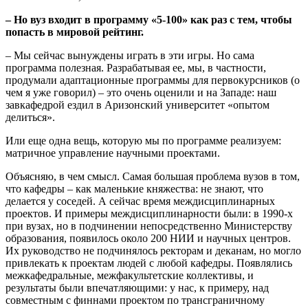
– Но вуз входит в программу «5-100» как раз с тем, чтобы
попасть в мировой рейтинг.
– Мы сейчас вынуждены играть в эти игры. Но сама
программа полезная. Разрабатывая ее, мы, в частности,
продумали адаптационные программы для первокурсников (о
чем я уже говорил) – это очень оценили и на Западе: наш
завкафедрой ездил в Аризонский университет «опытом
делиться».
Или еще одна вещь, которую мы по программе реализуем:
матричное управление научными проектами.
Объясняю, в чем смысл. Самая большая проблема вузов в том,
что кафедры – как маленькие княжества: не знают, что
делается у соседей. А сейчас время междисциплинарных
проектов. И примеры междисциплинарности были: в 1990-х
при вузах, но в подчинении непосредственно Министерству
образования, появилось около 200 НИИ и научных центров.
Их руководство не подчинялось ректорам и деканам, но могло
привлекать к проектам людей с любой кафедры. Появлялись
межкафедральные, межфакультетские коллективы, и
результаты были впечатляющими: у нас, к примеру, над
совместным с финнами проектом по трансграничному