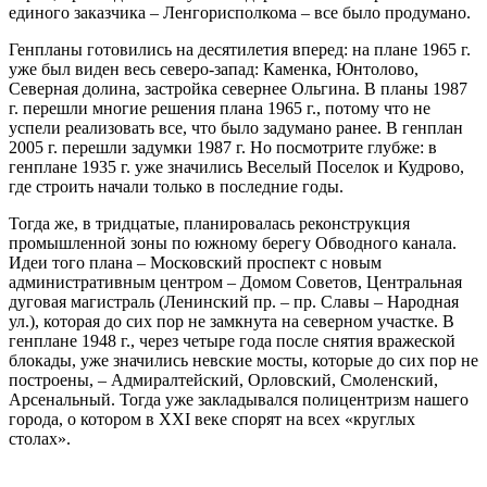
единого заказчика – Ленгорисполкома – все было продумано.
Генпланы готовились на десятилетия вперед: на плане 1965 г.
уже был виден весь северо-запад: Каменка, Юнтолово,
Северная долина, застройка севернее Ольгина. В планы 1987
г. перешли многие решения плана 1965 г., потому что не
успели реализовать все, что было задумано ранее. В генплан
2005 г. перешли задумки 1987 г. Но посмотрите глубже: в
генплане 1935 г. уже значились Веселый Поселок и Кудрово,
где строить начали только в последние годы.
Тогда же, в тридцатые, планировалась реконструкция
промышленной зоны по южному берегу Обводного канала.
Идеи того плана – Московский проспект с новым
административным центром – Домом Советов, Центральная
дуговая магистраль (Ленинский пр. – пр. Славы – Народная
ул.), которая до сих пор не замкнута на северном участке. В
генплане 1948 г., через четыре года после снятия вражеской
блокады, уже значились невские мосты, которые до сих пор не
построены, – Адмиралтейский, Орловский, Смоленский,
Арсенальный. Тогда уже закладывался полицентризм нашего
города, о котором в ХХI веке спорят на всех «круглых
столах».