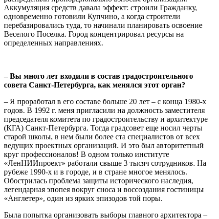
Аккумуляция средств давала эффект: строили Гражданку,
одновременно готовили Купчино, а когда строители
перебазировались туда, то начинали планировать освоение
Веселого Поселка. Город концентрировал ресурсы на
определенных направлениях.
– Вы много лет входили в состав градостроительного
совета Санкт-Петербурга, как менялся этот орган?
– Я проработал в его составе больше 20 лет – с конца 1980-х
годов. В 1992 г. меня пригласили на должность заместителя
председателя комитета по градостроительству и архитектуре
(КГА) Санкт-Петербурга. Тогда градсовет еще носил черты
старой школы, в нем были более ста специалистов от всех
ведущих проектных организаций. И это был авторитетный
круг профессионалов! В одном только институте
«ЛенНИИпроект» работали свыше 3 тысяч сотрудников. На
рубеже 1990-х и в городе, и в стране многое менялось.
Обострилась проблема защиты исторического наследия,
легендарная эпопея вокруг сноса и воссоздания гостиницы
«Англетер», один из ярких эпизодов той поры.
Была попытка организовать выборы главного архитектора –