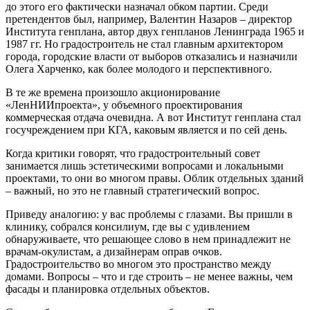
до этого его фактически назначал обком партии. Среди
претендентов был, например, Валентин Назаров – директор
Института генплана, автор двух генпланов Ленинграда 1965 и
1987 гг. Но градостроитель не стал главным архитектором
города, городские власти от выборов отказались и назначили
Олега Харченко, как более молодого и перспективного.
В те же времена произошло акционирование
«ЛенНИИпроекта», у объемного проектирования
коммерческая отдача очевидна. А вот Институт генплана стал
госучреждением при КГА, каковым является и по сей день.
Когда критики говорят, что градостроительный совет
занимается лишь эстетическими вопросами и локальными
проектами, то они во многом правы. Облик отдельных зданий
– важный, но это не главный стратегический вопрос.
Приведу аналогию: у вас проблемы с глазами. Вы пришли в
клинику, собрался консилиум, где вы с удивлением
обнаруживаете, что решающее слово в нем принадлежит не
врачам-окулистам, а дизайнерам оправ очков.
Градостроительство во многом это пространство между
домами. Вопросы – что и где строить – не менее важны, чем
фасады и планировка отдельных объектов.