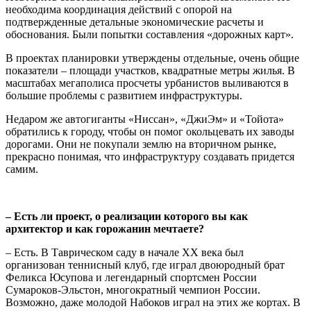
необходима координация действий с опорой на
подтвержденные детальные экономические расчеты и
обоснования. Были попытки составления «дорожных карт».
В проектах планировки утверждены отдельные, очень общие
показатели – площади участков, квадратные метры жилья. В
масштабах мегаполиса просчеты урбанистов выливаются в
большие проблемы с развитием инфраструктуры.
Недаром же автогиганты «Ниссан», «ДжиЭм» и «Тойота»
обратились к городу, чтобы он помог окольцевать их заводы
дорогами. Они не покупали землю на вторичном рынке,
прекрасно понимая, что инфраструктуру создавать придется
самим.
– Есть ли проект, о реализации которого вы как
архитектор и как горожанин мечтаете?
– Есть. В Таврическом саду в начале ХХ века был
организован теннисный клуб, где играл двоюродный брат
Феликса Юсупова и легендарный спортсмен России
Сумароков-Эльстон, многократный чемпион России.
Возможно, даже молодой Набоков играл на этих же кортах. В