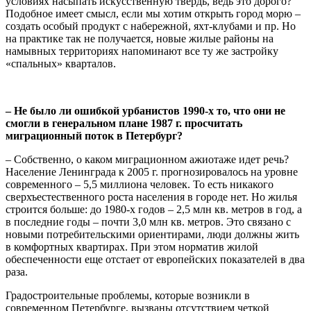
условиях насыпать искусственную твердь, ведь это дорого?
Подобное имеет смысл, если мы хотим открыть город морю –
создать особый продукт с набережной, яхт-клубами и пр. Но
на практике так не получается, новые жилые районы на
намывных территориях напоминают все ту же застройку
«спальных» кварталов.
– Не было ли ошибкой урбанистов 1990-х то, что они не
смогли в генеральном плане 1987 г. просчитать
миграционный поток в Петербург?
– Собственно, о каком миграционном ажиотаже идет речь?
Население Ленинграда к 2005 г. прогнозировалось на уровне
современного – 5,5 миллиона человек. То есть никакого
сверхъестественного роста населения в городе нет. Но жилья
строится больше: до 1980-х годов – 2,5 млн кв. метров в год, а
в последние годы – почти 3,0 млн кв. метров. Это связано с
новыми потребительскими ориентирами, люди должны жить
в комфортных квартирах. При этом норматив жилой
обеспеченности еще отстает от европейских показателей в два
раза.
Градостроительные проблемы, которые возникли в
современном Петербурге, вызваны отсутствием четкой