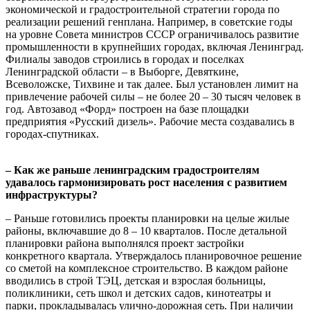
экономической и градостроительной стратегии города по
реализации решений генплана. Например, в советские годы
на уровне Совета министров СССР ограничивалось развитие
промышленности в крупнейших городах, включая Ленинград.
Филиалы заводов строились в городах и поселках
Ленинградской области – в Выборге, Девяткине,
Всеволожске, Тихвине и так далее. Был установлен лимит на
привлечение рабочей силы – не более 20 – 30 тысяч человек в
год. Автозавод «Форд» построен на базе площадки
предприятия «Русский дизель». Рабочие места создавались в
городах-спутниках.
– Как же раньше ленинградским градостроителям
удавалось гармонизировать рост населения с развитием
инфраструктуры?
– Раньше готовились проекты планировки на целые жилые
районы, включавшие до 8 – 10 кварталов. После детальной
планировки района выполнялся проект застройки
конкретного квартала. Утверждалось планировочное решение
со сметой на комплексное строительство. В каждом районе
вводились в строй ТЭЦ, детская и взрослая больницы,
поликлиники, сеть школ и детских садов, кинотеатры и
парки, прокладывалась улично-дорожная сеть. При наличии