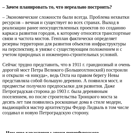
– Зачем планировать то, что нереально построить?
– Экономические сложности были всегда. Проблема нехватки
ресурсов – вечная и существует во всех странах. Выход в
реализации ранее неосуществленных проектов по созданию
каркаса развития городов, к которому относятся транспортные
связи и частота мостов. Генплан фактически определяет
резервы территории для развития объектов инфраструктуры
на перспективу, в увязке с существующим положением и с
учетом природных и инженерно-строительных условий.
Сейчас трудно представить, что в 1911 г. грандиозный и очень
дорогой мост Петра Великого (Большеохтинский) построили
и открыли «в никуда», ведь Охта на правом берегу Невы
представляла собой большую деревню. А появился мост, и
предместье получило предпосылки для развития. Даже
Петроградская сторона до 1903 г. была деревянным
поселением, но после строительства Троицкого моста за
десять лет там появились роскошные дома в стиле модерн,
выдающийся мастер архитектуры Федор Лидваль в том числе
создавал и новую Петроградскую сторону.
– Чем еще характерны эпохи петербургского