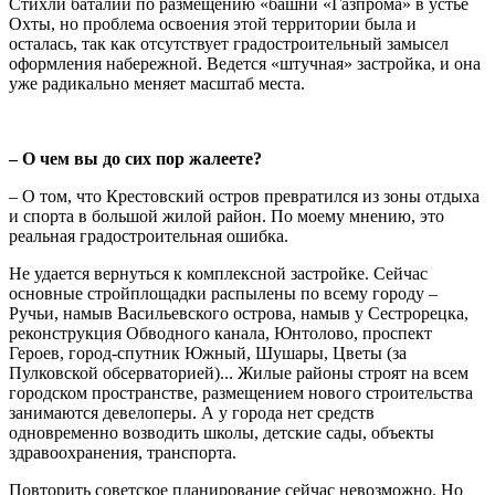
Стихли баталии по размещению «башни «Газпрома» в устье
Охты, но проблема освоения этой территории была и
осталась, так как отсутствует градостроительный замысел
оформления набережной. Ведется «штучная» застройка, и она
уже радикально меняет масштаб места.
– О чем вы до сих пор жалеете?
– О том, что Крестовский остров превратился из зоны отдыха
и спорта в большой жилой район. По моему мнению, это
реальная градостроительная ошибка.
Не удается вернуться к комплексной застройке. Сейчас
основные стройплощадки распылены по всему городу –
Ручьи, намыв Васильевского острова, намыв у Сестрорецка,
реконструкция Обводного канала, Юнтолово, проспект
Героев, город-спутник Южный, Шушары, Цветы (за
Пулковской обсерваторией)... Жилые районы строят на всем
городском пространстве, размещением нового строительства
занимаются девелоперы. А у города нет средств
одновременно возводить школы, детские сады, объекты
здравоохранения, транспорта.
Повторить советское планирование сейчас невозможно. Но