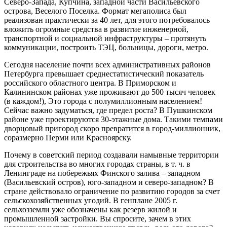
Северо-Запада, Купчина, западной части Васильевского
острова, Веселого Поселка. Формат мегаполиса был
реализован практически за 40 лет, для этого потребовалось
вложить огромные средства в развитие инженерной,
транспортной и социальной инфраструктуры – протянуть
коммуникации, построить ТЭЦ, больницы, дороги, метро.
Сегодня население почти всех административных районов
Петербурга превышает среднестатистический показатель
российского областного центра. В Приморском и
Калининском районах уже проживают до 500 тысяч человек
(в каждом!), Это города с полумиллионным населением!
Сейчас важно задуматься, где предел роста? В Пушкинском
районе уже проектируются 30-этажные дома. Такими темпами
дворцовый пригород скоро превратится в город-миллионник,
соразмерно Перми или Красноярску.
Почему в советский период создавали намывные территории
для строительства во многих городах страны, в т. ч. в
Ленинграде на побережьях Финского залива – западном
(Васильевский остров), юго-западном и северо-западном? В
стране действовало ограничение по развитию городов за счет
сельскохозяйственных угодий. В генплане 2005 г.
сельхозземли уже обозначены как резерв жилой и
промышленной застройки. Вы спросите, зачем в этих