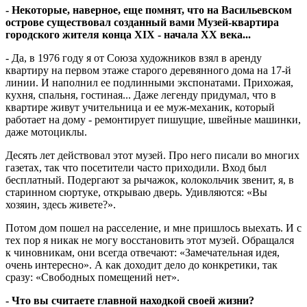
- Некоторые, наверное, еще помнят, что на Васильевском
острове существовал созданный вами Музей-квартира
городского жителя конца XIX - начала ХХ века...
- Да, в 1976 году я от Союза художников взял в аренду
квартиру на первом этаже старого деревянного дома на 17-й
линии. И наполнил ее подлинными экспонатами. Прихожая,
кухня, спальня, гостиная... Даже легенду придумал, что в
квартире живут учительница и ее муж-механик, который
работает на дому - ремонтирует пишущие, швейные машинки,
даже мотоциклы.
Десять лет действовал этот музей. Про него писали во многих
газетах, так что посетители часто приходили. Вход был
бесплатный. Подергают за рычажок, колокольчик звенит, я, в
старинном сюртуке, открываю дверь. Удивляются: «Вы
хозяин, здесь живете?».
Потом дом пошел на расселение, и мне пришлось выехать. И с
тех пор я никак не могу восстановить этот музей. Обращался
к чиновникам, они всегда отвечают: «Замечательная идея,
очень интересно». А как доходит дело до конкретики, так
сразу: «Свободных помещений нет».
- Что вы считаете главной находкой своей жизни?