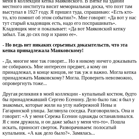
меня в коллекции кепка Маяковского. В Вятке на здании
местного института висит мемориальная доска, что поэт там
выступал в 1927 году. Я пришел туда, спрашиваю: «Есть кто-
то, кто помнит об этом событии?». Мне говорят: «Да вот у нас
тут старый кладовщик есть, надо его поспрашивать».
Кладовщик мне и показывает: «Да вот Маяковский кепку
забыл. Так до сих пор и храню ее».
- Но ведь нет никаких серьезных доказательств, что эта
кепка принадлежала Маяковскому!
- Да, многие мне так говорят... Но я никому ничего доказывать
не собираюсь. Мне интересен предмет, а кому он
принадлежал, в конце концов, не так уж и важно. Могла кепка
принадлежать Маяковскому? Могла. Проверить невозможно,
опровергнуть тоже...
Другая реликвия в моей коллекции - купальный костюм, будто
бы принадлежавший Сергею Есенину. Дело было так: я был у
знакомых, которые жили на углу набережной Невы и
Гагаринской улицы. Заглянула соседка. Разговорились. Она и
говорит: «А у меня Сережа Есенин однажды останавливался.
Я с ним дружила, и он даже забыл у меня что-то». Пошла
искать, приносит сверток. Разворачиваем: полосатый
купальник. «А как дело было?». Замялась...