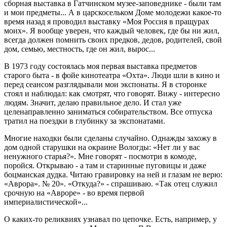
сборная выставка в Гатчинском музее-заповеднике - были там
и мои предметы... А в царскосельком Доме молодежи какое-то
время назад я проводил выставку «Моя Россия в пращурах
моих». Я вообще уверен, что каждый человек, где бы ни жил,
всегда должен помнить своих предков, дедов, родителей, свой
дом, семью, местность, где он жил, вырос...
В 1973 году состоялась моя первая выставка предметов
старого быта - в фойе кинотеатра «Охта». Люди шли в кино и
перед сеансом разглядывали мои экспонаты. Я в сторонке
стоял и наблюдал: как смотрят, что говорят. Вижу - интересно
людям. Значит, делаю правильное дело. И стал уже
целенаправленно заниматься собирательством. Все отпуска
тратил на поездки в глубинку за экспонатами.
Многие находки были сделаны случайно. Однажды захожу в
дом одной старушки на окраине Вологды: «Нет ли у вас
ненужного старья?». Мне говорят - посмотри в комоде,
поройся. Открываю - а там и старинные пуговицы и даже
боцманская дудка. Читаю гравировку на ней и глазам не верю:
«Аврора». № 20». «Откуда?» - спрашиваю. «Так отец служил
срочную на «Авроре» - во время первой
империалистической»...
О каких-то реликвиях узнавал по цепочке. Есть, например, у