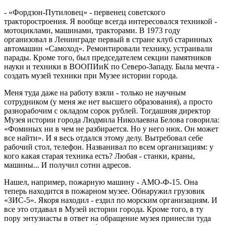
- «Фордзон-Путиловец» - первенец советского
тракторостроения. Я вообще всегда интересовался техникой -
мотоциклами, машинами, тракторами. В 1973 году
организовал в Ленинграде первый в стране клуб старинных
автомашин «Самоход». Ремонтировали технику, устраивали
парады. Кроме того, был председателем секции памятников
науки и техники в ВООПИиК по Северо-Западу. Была мечта -
создать музей техники при Музее истории города.
Меня туда даже на работу взяли - только не научным
сотрудником (у меня же нет высшего образования), а просто
разнорабочим с окладом сорок рублей. Тогдашняя директор
Музея истории города Людмила Николаевна Белова говорила:
«Фоминых ни в чем не разбирается. Но у него нюх. Он может
все найти». И я весь отдался этому делу. Вытребовал себе
рабочий стол, телефон. Названивал по всем организациям: у
кого какая старая техника есть? Любая - станки, краны,
машины... И получил сотни адресов.
Нашел, например, пожарную машину - АМО-Ф-15. Она
теперь находится в пожарном музее. Обнаружил грузовик
«ЗИС-5». Якоря находил - ездил по морским организациям. И
все это отдавал в Музей истории города. Кроме того, в ту
пору энтузиасты в ответ на обращение музея принесли туда