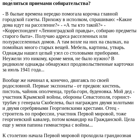
поделиться приемами собирательства?
- В былые времена нередко помогала корочка главной
городской газеты. Прихожу в исполком, спрашиваю: «Какие
дома идут на расселение?» - «А ты кто такой?» -
«Корреспондент «Ленинградской правды», собираю предметы
старого быта». Получаю адреса расселенных или
полурасселенных домов. А там возле на них на свалках, на
помойках много старых вещей. Мебель, картины, утварь.
Однажды нашел целый узел со столовыми приборами.
Неужели это никому, кроме меня, не было нужно? В
ридикюле однажды обнаружил продовольственные карточки
за июль 1941 года...
Вообще же начинал я, конечно, двигаясь по своей
родословной. Первые экспонаты - от предков: кистень,
пистоль, чайник ополченца, труба-горн, буденовка. Мой дед -
участник Крымской войны, обороны Севастополя, горнист-
трубач у генерала Скобелева, был награжден двумя золотыми
и двумя серебряными Георгиевскими крестами. Отец -
строитель по профессии, участник Первой мировой, тоже
георгиевский кавалер, потом командир на Гражданской. Цела
еще у меня папина гимнастерка с войны...
К столетию начала Первой мировой проходила грандиозная