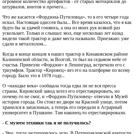
огромное количество артефактов - от старых мотоциклов до
штурвалов, винтов и прочего...
Что же касается «Фордзона-Путиловца», то я его четыре года
искал. Настоящая одиссея была... Все время казалось, что я как
будто бы за удачей гоняюсь, а она из моих рук всякий раз
ускользает. Только и слышал: мол, еще несколько лет назад
видели такой трактор и даже места называли. Приезжаю: уже
сдали в металлолом...
Когда в конце концов я нашел трактор в Конаковском районе
Калининской области, за Волгой, то был на седьмом небе от
счастья. Привезли «Фордзон» в Ленинград, встречали его с
триумфом. Трактор «Кировец» вез его на платформе по всему
городу. Было это в 1978 году...
О «находке века» сообщала тогда едва ли не вся пресса
страны. Кировский завод хотел его отреставрировать, но
почему-то не смог, и «Фордзон-Путиловец» отвезли в Музей
истории города. Он стоял во дворе на Красной улице, потом
хранился в запасниках, а теперь его передали в Аграрный
университет в Пушкине. Там наконец-то отреставрировали.
- С музеем техники так и не получилось?
- Увы, тогда застопорилось дело. В Петропавловской крепости