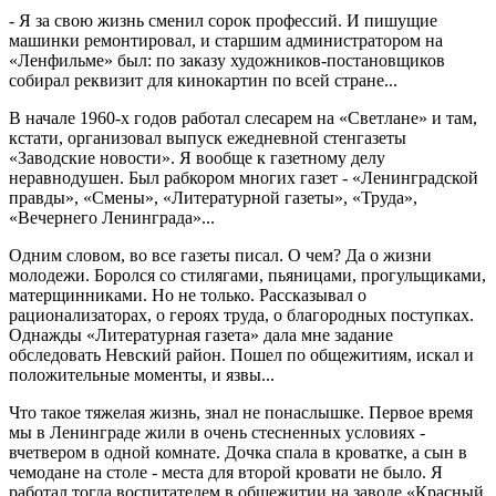
- Я за свою жизнь сменил сорок профессий. И пишущие
машинки ремонтировал, и старшим администратором на
«Ленфильме» был: по заказу художников-постановщиков
собирал реквизит для кинокартин по всей стране...
В начале 1960-х годов работал слесарем на «Светлане» и там,
кстати, организовал выпуск ежедневной стенгазеты
«Заводские новости». Я вообще к газетному делу
неравнодушен. Был рабкором многих газет - «Ленинградской
правды», «Смены», «Литературной газеты», «Труда»,
«Вечернего Ленинграда»...
Одним словом, во все газеты писал. О чем? Да о жизни
молодежи. Боролся со стилягами, пьяницами, прогульщиками,
матерщинниками. Но не только. Рассказывал о
рационализаторах, о героях труда, о благородных поступках.
Однажды «Литературная газета» дала мне задание
обследовать Невский район. Пошел по общежитиям, искал и
положительные моменты, и язвы...
Что такое тяжелая жизнь, знал не понаслышке. Первое время
мы в Ленинграде жили в очень стесненных условиях -
вчетвером в одной комнате. Дочка спала в кроватке, а сын в
чемодане на столе - места для второй кровати не было. Я
работал тогда воспитателем в общежитии на заводе «Красный