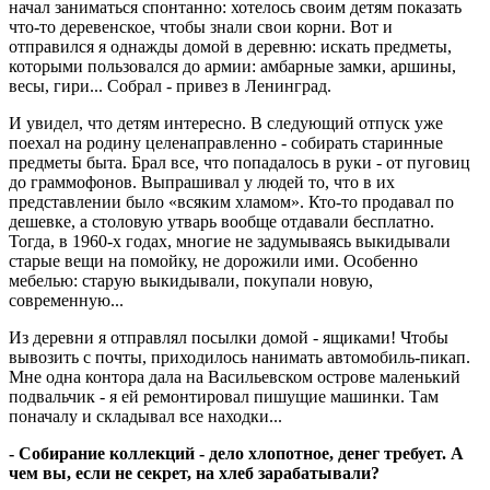
начал заниматься спонтанно: хотелось своим детям показать
что-то деревенское, чтобы знали свои корни. Вот и
отправился я однажды домой в деревню: искать предметы,
которыми пользовался до армии: амбарные замки, аршины,
весы, гири... Собрал - привез в Ленинград.
И увидел, что детям интересно. В следующий отпуск уже
поехал на родину целенаправленно - собирать старинные
предметы быта. Брал все, что попадалось в руки - от пуговиц
до граммофонов. Выпрашивал у людей то, что в их
представлении было «всяким хламом». Кто-то продавал по
дешевке, а столовую утварь вообще отдавали бесплатно.
Тогда, в 1960-х годах, многие не задумываясь выкидывали
старые вещи на помойку, не дорожили ими. Особенно
мебелью: старую выкидывали, покупали новую,
современную...
Из деревни я отправлял посылки домой - ящиками! Чтобы
вывозить с почты, приходилось нанимать автомобиль-пикап.
Мне одна контора дала на Васильевском острове маленький
подвальчик - я ей ремонтировал пишущие машинки. Там
поначалу и складывал все находки...
- Собирание коллекций - дело хлопотное, денег требует. А
чем вы, если не секрет, на хлеб зарабатывали?