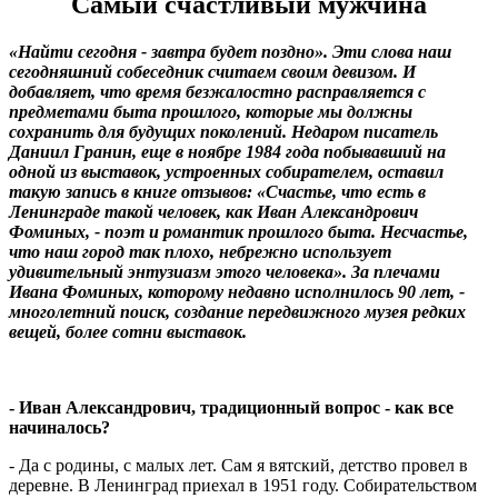
Самый счастливый мужчина
«Найти сегодня - завтра будет поздно». Эти слова наш
сегодняшний собеседник считаем своим девизом. И
добавляет, что время безжалостно расправляется с
предметами быта прошлого, которые мы должны
сохранить для будущих поколений. Недаром писатель
Даниил Гранин, еще в ноябре 1984 года побывавший на
одной из выставок, устроенных собирателем, оставил
такую запись в книге отзывов: «Счастье, что есть в
Ленинграде такой человек, как Иван Александрович
Фоминых, - поэт и романтик прошлого быта. Несчастье,
что наш город так плохо, небрежно использует
удивительный энтузиазм этого человека». За плечами
Ивана Фоминых, которому недавно исполнилось 90 лет, -
многолетний поиск, создание передвижного музея редких
вещей, более сотни выставок.
- Иван Александрович, традиционный вопрос - как все
начиналось?
- Да с родины, с малых лет. Сам я вятский, детство провел в
деревне. В Ленинград приехал в 1951 году. Собирательством