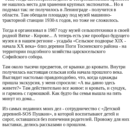
не нашлось места для хранения крупных экспонатов... Но я
подумал так: не получилось в Ленинграде - получится в
области. Там обещали площадку под музей машинно-
тракторной станции 1930-х годов, но тоже не сложилось.
Тогда я организовал в 1987 году музей сельхозтехники в своей
родной Вятке - Кирове... А теперь есть уже прообраз будущего
музея и в нашем регионе - усадьба «Сельское подворье XIX -
начала ХХ века» близ деревни Поги Тосненского района - на
территории подсобного хозяйства царскосельского
Софийского собора.
Там около тысячи предметов, от крынки до кровати. Внутри
получилась настоящая сельская изба начала прошлого века.
Выглядит настолько правдоподобно, что, когда однажды
пришла экскурсия, у меня спросили: «А вы давно здесь
живете?» Там действительно все живое: и кровать, и сундук,
и гармонь с гармошкой. Как будто бы семья вышла на пять
минут из дома...
Из самых недавних моих дел - сотрудничество с «Детской
деревней-SOS Пушкин», в которой воспитывают детей и
сирот, оставшихся без попечения родителей. Провожу для них
выставки, делюсь рассказами о прошлом.