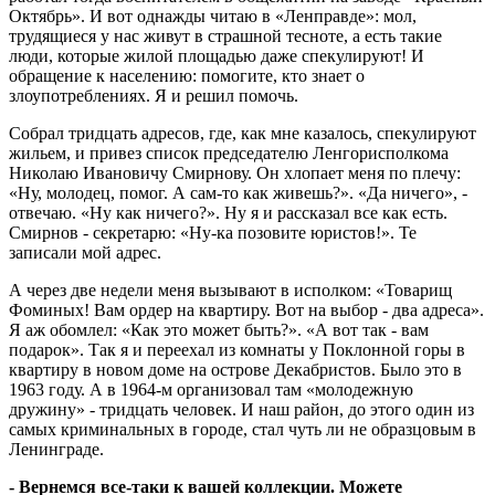
Октябрь». И вот однажды читаю в «Ленправде»: мол,
трудящиеся у нас живут в страшной тесноте, а есть такие
люди, которые жилой площадью даже спекулируют! И
обращение к населению: помогите, кто знает о
злоупотреблениях. Я и решил помочь.
Собрал тридцать адресов, где, как мне казалось, спекулируют
жильем, и привез список председателю Ленгорисполкома
Николаю Ивановичу Смирнову. Он хлопает меня по плечу:
«Ну, молодец, помог. А сам-то как живешь?». «Да ничего», -
отвечаю. «Ну как ничего?». Ну я и рассказал все как есть.
Смирнов - секретарю: «Ну-ка позовите юристов!». Те
записали мой адрес.
А через две недели меня вызывают в исполком: «Товарищ
Фоминых! Вам ордер на квартиру. Вот на выбор - два адреса».
Я аж обомлел: «Как это может быть?». «А вот так - вам
подарок». Так я и переехал из комнаты у Поклонной горы в
квартиру в новом доме на острове Декабристов. Было это в
1963 году. А в 1964-м организовал там «молодежную
дружину» - тридцать человек. И наш район, до этого один из
самых криминальных в городе, стал чуть ли не образцовым в
Ленинграде.
- Вернемся все-таки к вашей коллекции. Можете