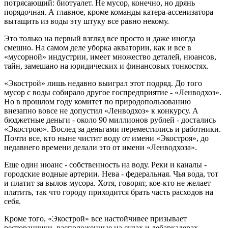
потрясающий: биотуалет. Не мусор, конечно, но дрянь
порядочная. А главное, кроме команды катера-ассенизатора
вытащить из воды эту штуку все равно некому.
Это только на первый взгляд все просто и даже иногда
смешно. На самом деле уборка акватории, как и все в
«мусорной» индустрии, имеет множество деталей, нюансов,
тайн, замешано на юридических и финансовых тонкостях.
«Экострой» лишь недавно выиграл этот подряд. До того
мусор с воды собирало другое госпредприятие - «Ленводхоз».
Но в прошлом году комитет по природопользованию
внезапно вовсе не допустил «Ленводхоз» к конкурсу. А
бюджетные деньги - около 90 миллионов рублей - достались
«Экострою». Вослед за деньгами переместились и работники.
Почти все, кто ныне чистит воду от имени «Экостроя», до
недавнего времени делали это от имени «Ленводхоза».
Еще один нюанс - собственность на воду. Реки и каналы -
городские водные артерии. Нева - федеральная. Чья вода, тот
и платит за вылов мусора. Хотя, говорят, кое-кто не желает
платить, так что городу приходится брать часть расходов на
себя.
Кроме того, «Экострой» все настойчивее призывает
ресторанчики, расположенные на судах и дебаркадерах,