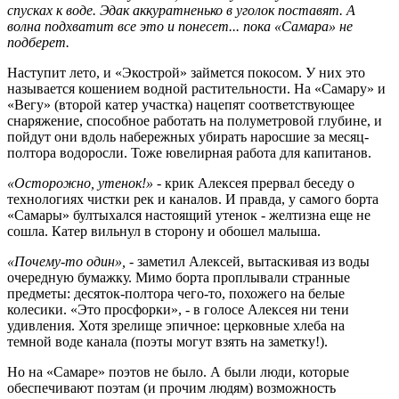
спусках к воде. Эдак аккуратненько в уголок поставят. А
волна подхватит все это и понесет... пока «Самара» не
подберет.
Наступит лето, и «Экострой» займется покосом. У них это
называется кошением водной растительности. На «Самару» и
«Вегу» (второй катер участка) нацепят соответствующее
снаряжение, способное работать на полуметровой глубине, и
пойдут они вдоль набережных убирать наросшие за месяц-
полтора водоросли. Тоже ювелирная работа для капитанов.
«Осторожно, утенок!»
- крик Алексея прервал беседу о
технологиях чистки рек и каналов. И правда, у самого борта
«Самары» бултыхался настоящий утенок - желтизна еще не
сошла. Катер вильнул в сторону и обошел малыша.
«Почему-то один»,
- заметил Алексей, вытаскивая из воды
очередную бумажку. Мимо борта проплывали странные
предметы: десяток-полтора чего-то, похожего на белые
колесики. «Это просфорки», - в голосе Алексея ни тени
удивления. Хотя зрелище эпичное: церковные хлеба на
темной воде канала (поэты могут взять на заметку!).
Но на «Самаре» поэтов не было. А были люди, которые
обеспечивают поэтам (и прочим людям) возможность