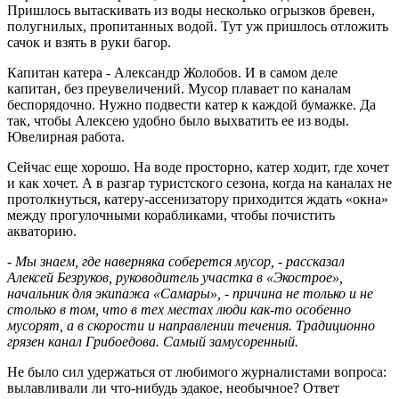
Пришлось вытаскивать из воды несколько огрызков бревен,
полугнилых, пропитанных водой. Тут уж пришлось отложить
сачок и взять в руки багор.
Капитан катера - Александр Жолобов. И в самом деле
капитан, без преувеличений. Мусор плавает по каналам
беспорядочно. Нужно подвести катер к каждой бумажке. Да
так, чтобы Алексею удобно было выхватить ее из воды.
Ювелирная работа.
Сейчас еще хорошо. На воде просторно, катер ходит, где хочет
и как хочет. А в разгар туристского сезона, когда на каналах не
протолкнуться, катеру-ассенизатору приходится ждать «окна»
между прогулочными корабликами, чтобы почистить
акваторию.
- Мы знаем, где наверняка соберется мусор, - рассказал
Алексей Безруков, руководитель участка в «Экострое»,
начальник для экипажа «Самары», - причина не только и не
столько в том, что в тех местах люди как-то особенно
мусорят, а в скорости и направлении течения. Традиционно
грязен канал Грибоедова. Самый замусоренный.
Не было сил удержаться от любимого журналистами вопроса:
вылавливали ли что-нибудь эдакое, необычное? Ответ