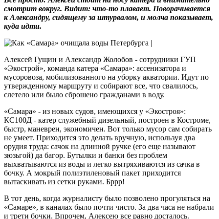
смотрит вокруг. Видит: что-то плавает. Поворачивается
к Александру, сидящему за штурвалом, и молча показывает,
куда идти.
Алексей Гущин и Александр Жолобов - сотрудники ГУП
«Экострой», команда катера «Самара»: ассенизатора и
мусоровоза, мобилизованного на уборку акватории. Идут по
утвержденному маршруту и собирают все, что свалилось,
слетело или было сброшено гражданами в воду.
«Самара» - из новых судов, имеющихся у «Экостроя»:
КС100Д - катер служебный дизельный, построен в Костроме,
быстр, маневрен, экономичен. Вот только мусор сам собирать
не умеет. Приходится это делать вручную, используя два
орудия труда: сачок на длинной ручке (его еще называют
зюзьгой) да багор. Бутылки и банки без проблем
выхватываются из воды и легко вытряхиваются из сачка в
бочку. А мокрый полиэтиленовый пакет приходится
вытаскивать из сетки руками. Бррр!
В тот день, когда журналисту было позволено прогуляться на
«Самаре», в каналах было почти чисто. За два часа не набрали
и трети бочки. Впрочем, Алексею все равно досталось.