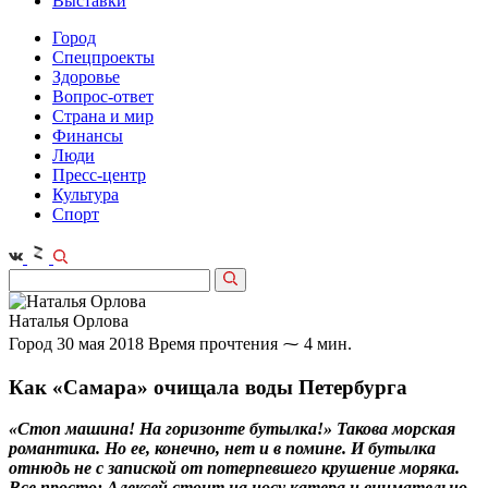
Выставки
Город
Спецпроекты
Здоровье
Вопрос-ответ
Страна и мир
Финансы
Люди
Пресс-центр
Культура
Спорт
Наталья Орлова
Город
30 мая 2018
Время прочтения ⁓ 4 мин.
Как «Самара» очищала воды Петербурга
«Стоп машина! На горизонте бутылка!» Такова морская
романтика. Но ее, конечно, нет и в помине. И бутылка
отнюдь не с запиской от потерпевшего крушение моряка.
Все просто: Алексей стоит на носу катера и внимательно