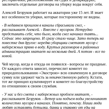
заключать отдельные договоры на уборку воды вокруг себя.
Алексей Безруков работает на акватории уже 15 лет. И знает
все особенности уборки, которые постороннему не видны.
- В недавнем прошлом в каналы сбрасывали снег, -
рассказывает Алексей. - Вместе с мусором. Нетрудно
представить себе, что было, когда снег начинал таять...
Сейчас это запрещено. И сразу стало чище. Зато теперь на
повестке дня другое: нередко уборщики сметают мусор с
набережных прямо в воду. Крутых разговоров в районных
администрациях хватает на несколько дней. А потом - все по
новой.
Чей мусор, когда и откуда он появился - вопросы не праздные.
От каждого ответа зависит, перечислит комитет по
природопользованию «Экострою» всю означенную в договоре
сумму или удержит часть за некачественную работу. Кстати,
тот же принцип культивирует и комитет по благоустройству
по отношению к своим службам.
- У нас и без смета с набережных проблем хватает, -
рассказывает Безруков. - Ветер или подъем воды увеличивают
количество мусора в каналах. Понятно, почему. Наши люди
любят оставлять бутылки, банки и упаковку от еды на