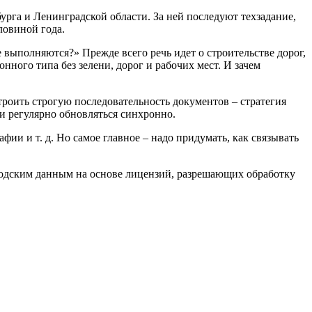
рга и Ленинградской области. За ней последуют техзадание,
ловиной года.
 выполняются?» Прежде всего речь идет о строительстве дорог,
нного типа без зелени, дорог и рабочих мест. И зачем
оить строгую последовательность документов – стратегия
 и регулярно обновляться синхронно.
ии и т. д. Но самое главное – надо придумать, как связывать
ородским данным на основе лицензий, разрешающих обработку