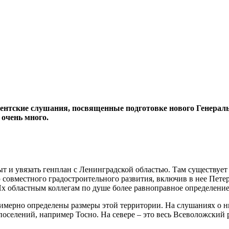
ентские слушания, посвященные подготовке нового Генеральн
 очень много.
ыт и увязать генплан с Ленинградской областью. Там существуе
совместного градостроительного развития, включив в нее Пете
х областным коллегам по душе более равноправное определение 
имерно определены размеры этой территории. На слушаниях о ни
поселений, например Тосно. На севере – это весь Всеволожский