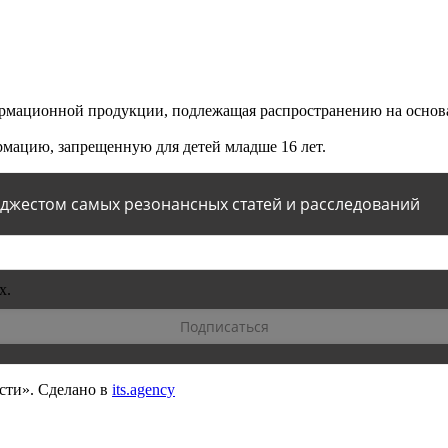
мационной продукции, подлежащая распространению на основа
мацию, запрещенную для детей младше 16 лет.
йджестом самых резонансных статей и расследований
х.
сти».
Сделано в
its.agency