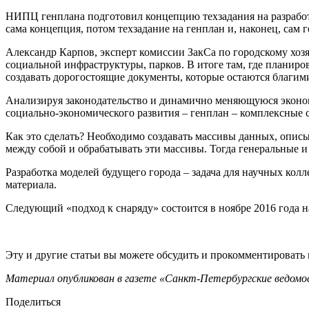
НИПЦ генплана подготовил концепцию техзадания на разработк
сама концепция, потом техзадание на генплан и, наконец, сам г
Александр Карпов, эксперт комиссии ЗакСа по городскому хозя
социальной инфраструктуры, парков. В итоге там, где планиров
создавать дорогостоящие документы, которые остаются благи
Анализируя законодательство и динамично меняющуюся эконом
социально-экономического развития – генплан – комплексные с
Как это сделать? Необходимо создавать массивы данных, описыв
между собой и обрабатывать эти массивы. Тогда генеральные 
Разработка моделей будущего города – задача для научных кол
материала.
Следующий «подход к снаряду» состоится в ноябре 2016 года 
Эту и другие статьи вы можете обсудить и прокомментировать
Материал опубликован в газете «Санкт-Петербургские ведомос
Поделиться