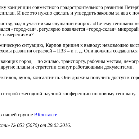
у концепции совместного градостроительного развития Петербу
енплан. И все это нужно сделать и утвердить законом за два с по
йству, задал участникам слушаний вопрос: «Почему генпланы не
ался «город-сад», регулярно появляется «город-склад» микрорайо
ми намерениями?
ическую ситуацию, Карпов пришел к выводу: невозможно выстр
хемы развития отраслей – ПЗЗ – и т. д. Они должны создаваться
ающих город, – по жилью, транспорту, рабочим местам, демограф
и другие планы и стратегии станут работающими документами.
лективов, вузов, консалтинга. Они должны получить доступ к г
на второй ежегодной научной конференции по новому генплану.
 в нашей группе
ВКонтакте
ти» № 053 (5670) от 29.03.2016.