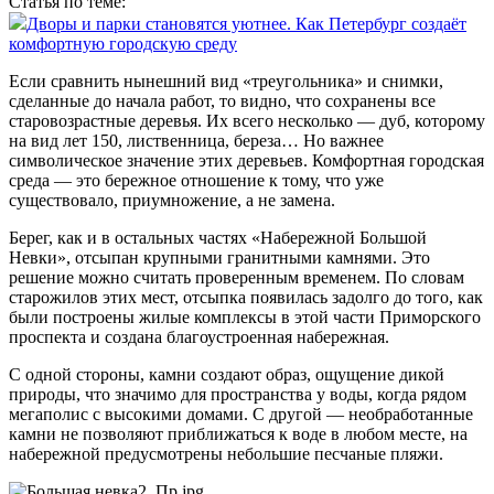
Статья по теме:
Дворы и парки становятся уютнее. Как Петербург создаёт
комфортную городскую среду
Если сравнить нынешний вид «треугольника» и снимки,
сделанные до начала работ, то видно, что сохранены все
старовозрастные деревья. Их всего несколько — дуб, которому
на вид лет 150, лиственница, береза… Но важнее
символическое значение этих деревьев. Комфортная городская
среда — это бережное отношение к тому, что уже
существовало, приумножение, а не замена.
Берег, как и в остальных частях «Набережной Большой
Невки», отсыпан крупными гранитными камнями. Это
решение можно считать проверенным временем. По словам
старожилов этих мест, отсыпка появилась задолго до того, как
были построены жилые комплексы в этой части Приморского
проспекта и создана благоустроенная набережная.
С одной стороны, камни создают образ, ощущение дикой
природы, что значимо для пространства у воды, когда рядом
мегаполис с высокими домами. С другой — необработанные
камни не позволяют приближаться к воде в любом месте, на
набережной предус­мотрены небольшие песчаные пляжи.