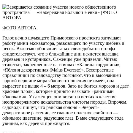
ФОТО АВТОРА
Голос вечно шумящего Приморского проспекта заглушает
работу мини-экскаватора, развозящего по участку щебень и
песок. Включаю обоняние: запах свежедобытого торфа
свидетельствует, что в ближайшие дни начнется высадка
деревьев и кустарников. Саженцы уже привезли. Читаю
этикетки, закрепленные на стволах: «Калина гордовина»,
«Яблоня декоративная (Malus Evereste)». Бесстрастные
справочники по садоводству поясняют, что к высочайшей
горной вершине мира яблоня отношения не имеет, она
вырастет не выше 4 – 6 метров. Зато не боится морозов и дает
красные плоды, которые принято называть «райскими
яблочками». У саженцев они висят на ветках в качестве
неопровержимого доказательства чистоты породы. Впрочем,
садоводы пишут, что райская яблоня «Эверест» —
декоративное растение, ее главное полезное свойство —
обильное цветение, радующее глаз. В мае следующего года
увидим, как деревья приживутся.