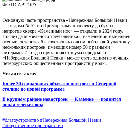
ФОТО АВТОРА
Основную часть пространства «Набережная Большой Невки»
— от дома № 52 по Приморскому проспекту до бухты
напротив сквера «Каменный нос» — открыли в 2024 году.
После сдачи «зеленого треугольника», намеченной нынешней
осенью, останется благоустроить совсем небольшой участок у
нескольких построек, имеющих номер 50 с разными
литерами. И тогда спрятанная от шума городского
«Набережная Большой Невки» может стать одним из лучших
петербургских общественных пространств у воды.
Читайте также:
Более 30 социальных объектов построят в Северной
столице по новой программе
В крупном районе новостроек — Каменке — появится
новая зеленая зона
#благоустройство
#Набережная Большой Невки
#общественное пространство