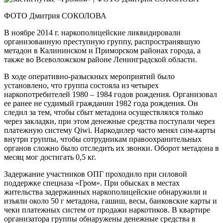
ФОТО Дмитрия СОКОЛОВА
В ноябре 2014 г. наркополицейские ликвидировали
организованную преступную группу, распространявшую
метадон в Калининском и Приморском районах города, а
также во Всеволожском районе Ленинградской области.
В ходе оперативно-разыскных мероприятий было
установлено, что группа состояла из четырех
наркопотребителей 1980 – 1984 годов рождения. Организовал
ее ранее не судимый гражданин 1982 года рождения. Он
следил за тем, чтобы сбыт метадона осуществлялся только
через закладки, при этом денежные средства поступали через
платежную систему Qiwi. Наркодилер часто менял сим-карты
внутри группы, чтобы сотрудникам правоохранительных
органов сложно было отследить их звонки. Оборот метадона в
месяц мог достигать 0,5 кг.
Задержание участников ОПГ проходило при силовой
поддержке спецназа «Гром». При обысках в местах
жительства задержанных наркополицейские обнаружили и
изъяли около 50 г метадона, гашиш, весы, банковские карты и
чеки платежных систем от продажи наркотиков. В квартире
организатора группы обнаружены денежные средства в