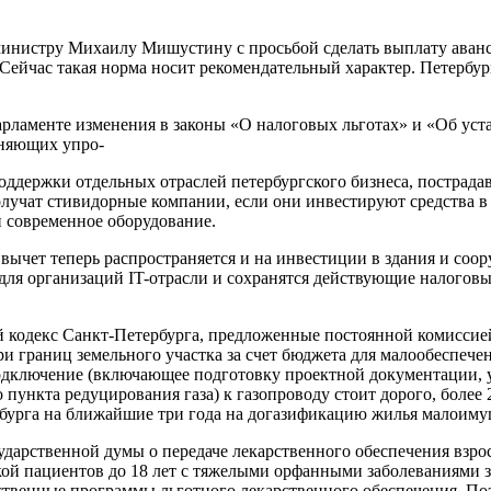
министру Михаилу Мишустину с просьбой сделать выплату аванс
. Сейчас такая норма носит рекомендательный характер. Петербу
парламенте изменения в законы «О налоговых льготах» и «Об ус
еняющих упро-
ддержки отдельных отраслей петербургского бизнеса, пострада
лучат стивидорные компании, если они инвестируют средства в
 современное оборудование.
ет теперь распространяется и на инвестиции в здания и соор
я организаций IT-отрасли и сохранятся действующие налоговые
 кодекс Санкт-Петербурга, предложенные постоянной комиссие
и границ земельного участка за счет бюджета для малообеспече
одключение (включающее подготовку проектной документации, у
ункта редуцирования газа) к газопроводу стоит дорого, более 
рбурга на ближайшие три года на догазификацию жилья малоиму
сударственной думы о передаче лекарственного обеспечения вз
ой пациентов до 18 лет с тяжелыми орфанными заболеваниями з
твенные программы льготного лекарственного обеспечения. Поэт