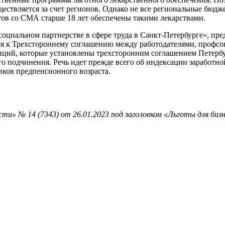
ществляется за счет регионов. Однако не все региональные бюд
тов со СМА старше 18 лет обеспечены такими лекарствами.
 социальном партнерстве в сфере труда в Санкт-Петербурге», п
ся к Трехстороннему соглашению между работодателями, профсо
еренций, которые установлены трехсторонним соглашением Петер
о подчинения. Речь идет прежде всего об индексации заработной
иков предпенсионного возраста.
ти» № 14 (7343) от 26.01.2023 под заголовком «Льготы для биз