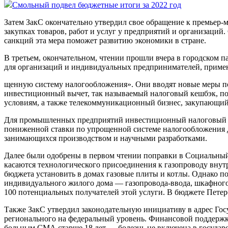
Смольный подвел бюджетные итоги за 2022 год
Затем ЗакС окончательно утвердил свое обращение к премьер-
закупках товаров, работ и услуг у предприятий и организаций
санкций эта мера поможет развитию экономики в стране.
В третьем, окончательном, чтении прошли вчера в городском 
для организаций и индивидуальных предпринимателей, прим
щенную систему налогообложения». Они вводят новые меры по
инвестиционный вычет, так называемый налоговый кешбэк, по
условиям, а также телекоммуникационный бизнес, закупающий
Для промышленных предприятий инвестиционный налоговый выч
пониженной ставки по упрощенной системе налогообложения дл
занимающихся производством и научными разработками.
Далее были одобрены в первом чтении поправки в Социальный
касаются технологического присоединения к газопроводу внутр
бюджета установить в домах газовые плиты и котлы. Однако п
индивидуального жилого дома — газопровода-ввода, шкафного п
100 потенциальных получателей этой услуги. В бюджете Пете
Также ЗакС утвердил законодательную инициативу в адрес Го
регионального на федеральный уровень. Финансовой поддержк
больным СМА старше 18 лет — болезнь не включена в государс