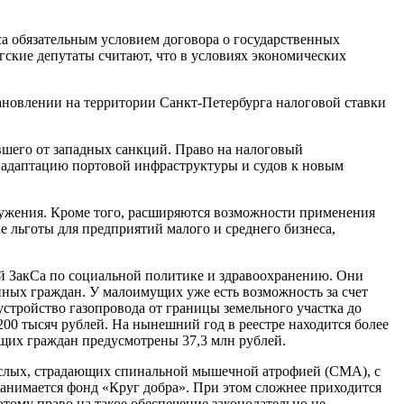
а обязательным условием договора о государственных
ргские депутаты считают, что в условиях экономических
тановлении на территории Санкт-Петербурга налоговой ставки
вшего от западных санкций. Право на налоговый
 адаптацию портовой инфраструктуры и судов к новым
ужения. Кроме того, расширяются возможности применения
 льготы для предприятий малого и среднего бизнеса,
й ЗакСа по социальной политике и здравоохранению. Они
нных граждан. У малоимущих уже есть возможность за счет
стройство газопровода от границы земельного участка до
200 тысяч рублей. На нынешний год в реестре находится более
щих граждан предусмотрены 37,3 млн рублей.
рослых, страдающих спинальной мышечной атрофией (СМА), с
анимается фонд «Круг добра». При этом сложнее приходится
ому право на такое обеспечение законодательно не