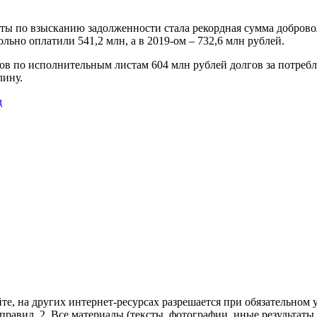
оты по взысканию задолженности стала рекордная сумма добров
льно оплатили 541,2 млн, а в 2019-ом – 732,6 млн рублей.
нтов по исполнительным листам 604 млн рублей долгов за потре
ину.
д
те, на других интернет-ресурсах разрешается при обязательном
правил.
2. Все материалы (тексты, фотографии, иные результаты