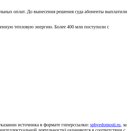
ольных оплат. До вынесения решения суда абоненты выплатили
бленную тепловую энергию. Более 400 млн поступили с
 указании источника в формате гиперссылки:
spbvedomosti.ru
, за
 интеллектуальной деятельности) охраняются в соответствии с