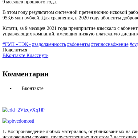
9 месяцев прошлого года.
В этом году результатом системной претензионно-исковой раб
953,6 млн рублей. Для сравнения, в 2020 году абоненты доброво
Кстати, за 9 месяцев 2021 года предприятие взыскало с абоне
управляющих компаний, имеющих низкую платежную дисципл
#ГУП «ТЭК»
#задолженность
#абоненты
#теплоснабжение
#су
Поделиться
ВКонтакте
Класснуть
Комментарии
Вконтакте
1. Воспроизведение любых материалов, опубликованных на сай
исключением случаев, предусмотренных пунктом 3 настоящих 