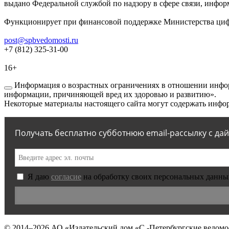
выдано Федеральной службой по надзору в сфере связи, инфор
Функционирует при финансовой поддержке Министерства цифр
post@spbvedomosti.ru
+7 (812) 325-31-00
16+
Информация о возрастных ограничениях в отношении инфор
информации, причиняющей вред их здоровью и развитию».
Некоторые материалы настоящего сайта могут содержать инфор
Получать бесплатно субботнюю email-рассылку с да
Я даю
согласие
на обработку своих персональных данны
© 2014–2026
АО «Издательский дом «С.-Петербургские ведомо