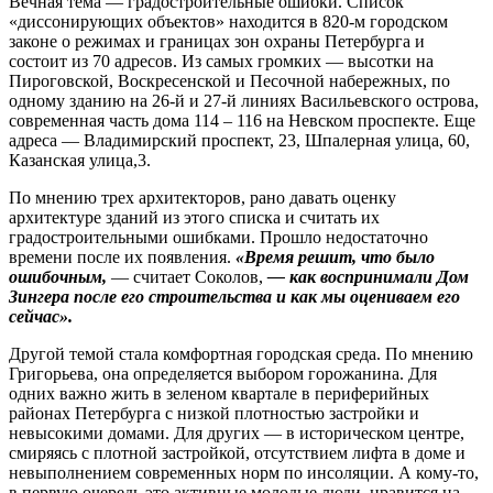
Вечная тема — градостроительные ошибки. Список
«диссонирующих объектов» находится в 820‑м городском
законе о режимах и границах зон охраны Петербурга и
состоит из 70 адресов. Из самых громких — высотки на
Пироговской, Воскресенской и Песочной набережных, по
одному зданию на 26‑й и 27-й линиях Васильевского острова,
современная часть дома 114 – 116 на Невском проспекте. Еще
адреса — Владимирский проспект, 23, Шпалерная улица, 60,
Казанская улица,3.
По мнению трех архитекторов, рано давать оценку
архитектуре зданий из этого списка и считать их
градостроительными ошибками. Прошло недостаточно
времени после их появления.
«Время решит, что было
ошибочным,
— считает Соколов,
— как воспринимали Дом
Зингера после его строительства и как мы оцениваем его
сейчас».
Другой темой стала комфортная городская среда. По мнению
Григорьева, она определяется выбором горожанина. Для
одних важно жить в зеленом квартале в периферийных
районах Петербурга с низкой плотностью застройки и
невысокими домами. Для других — в историческом центре,
смиряясь с плотной застройкой, отсутствием лифта в доме и
невыполнением современных норм по инсоляции. А кому‑то,
в первую очередь это активные молодые люди, нравится на