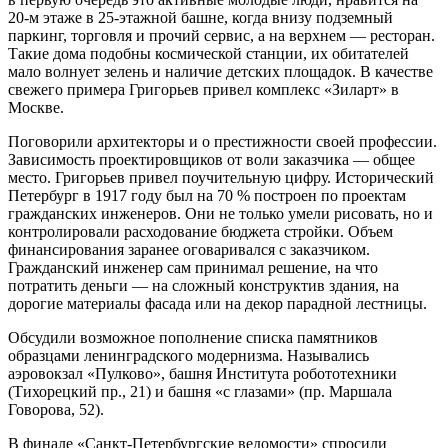
20‑м этаже в 25‑этажной башне, когда внизу подземный
паркинг, торговля и прочий сервис, а на верхнем — ресторан.
Такие дома подобны космической станции, их обитателей
мало волнует зелень и наличие детских площадок. В качестве
свежего примера Григорьев привел комплекс «Зиларт» в
Москве.
Поговорили архитекторы и о престижности своей профессии.
Зависимость проектировщиков от воли заказчика — общее
место. Григорьев привел поучительную цифру. Исторический
Петербург в 1917 году был на 70 % построен по проектам
гражданских инженеров. Они не только умели рисовать, но и
контролировали расходование бюджета стройки. Объем
финансирования заранее оговаривался с заказчиком.
Гражданский инженер сам принимал решение, на что
потратить деньги — на сложный конструктив здания, на
дорогие материалы фасада или на декор парадной лестницы.
Обсудили возможное пополнение списка памятников
образцами ленинградского модернизма. Назывались
аэровокзал «Пулково», башня Института робототехники
(Тихорецкий пр., 21) и башня «с глазами» (пр. Маршала
Говорова, 52).
В финале «Санкт-Петербургские ведомости» спросили