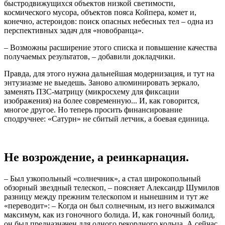
быстродвижущихся объектов низкой светимости,
космического мусора, объектов пояса Койпера, комет и,
конечно, астероидов: поиск опасных небесных тел – одна из
перспективных задач для «новобранца».
– Возможны расширение этого списка и повышение качества
получаемых результатов, – добавили докладчики.
Правда, для этого нужна дальнейшая модернизация, и тут на
энтузиазме не выедешь. Заново алюминировать зеркало,
заменять ПЗС-матрицу (микросхему для фиксации
изображения) на более современную... И, как говорится,
многое другое. Но теперь просить финансирование
сподручнее: «Сатурн» не сбитый летчик, а боевая единица.
Не возрождение, а реинкарнация.
– Был узкопольный «солнечник», а стал широкопольный
обзорный звездный телескоп, – поясняет Александр Шумилов
разницу между прежним телескопом и нынешним и тут же
«переводит»: – Когда он был солнечным, из него выжимался
максимум, как из гоночного болида. И, как гоночный болид,
он был предназначен для одного рекордного кольца. А сейчас