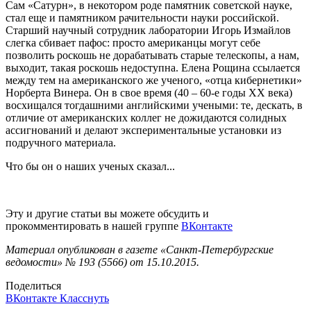
Сам «Сатурн», в некотором роде памятник советской науке,
стал еще и памятником рачительности науки российской.
Старший научный сотрудник лаборатории Игорь Измайлов
слегка сбивает пафос: просто американцы могут себе
позволить роскошь не дорабатывать старые телескопы, а нам,
выходит, такая роскошь недоступна. Елена Рощина ссылается
между тем на американского же ученого, «отца кибернетики»
Норберта Винера. Он в свое время (40 – 60-е годы ХХ века)
восхищался тогдашними английскими учеными: те, дескать, в
отличие от американских коллег не дожидаются солидных
ассигнований и делают экспериментальные установки из
подручного материала.
Что бы он о наших ученых сказал...
Эту и другие статьи вы можете обсудить и
прокомментировать в нашей группе
ВКонтакте
Материал опубликован в газете «Санкт-Петербургские
ведомости» № 193 (5566) от 15.10.2015.
Поделиться
ВКонтакте
Класснуть