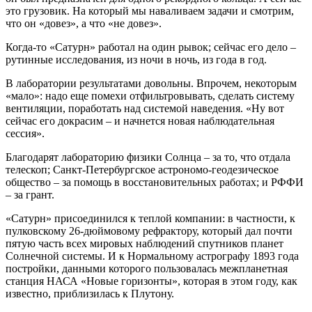
это грузовик. На который мы наваливаем задачи и смотрим,
что он «довез», а что «не довез».
Когда-то «Сатурн» работал на один рывок; сейчас его дело –
рутинные исследования, из ночи в ночь, из года в год.
В лаборатории результатами довольны. Впрочем, некоторым
«мало»: надо еще помехи отфильтровывать, сделать систему
вентиляции, поработать над системой наведения. «Ну вот
сейчас его докрасим – и начнется новая наблюдательная
сессия».
Благодарят лабораторию физики Солнца – за то, что отдала
телескоп; Санкт-Петербургское астрономо-геодезическое
общество – за помощь в восстановительных работах; и РФФИ
– за грант.
«Сатурн» присоединился к теплой компании: в частности, к
пулковскому 26-дюймовому рефрактору, который дал почти
пятую часть всех мировых наблюдений спутников планет
Солнечной системы. И к Нормальному астрографу 1893 года
постройки, данными которого пользовалась межпланетная
станция НАСА «Новые горизонты», которая в этом году, как
известно, приблизилась к Плутону.