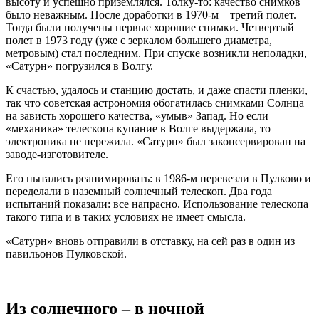
высоту и успешно приземлялся. Толку-то: качество снимков
было неважным. После доработки в 1970-м – третий полет.
Тогда были получены первые хорошие снимки. Четвертый
полет в 1973 году (уже с зеркалом большего диаметра,
метровым) стал последним. При спуске возникли неполадки,
«Сатурн» погрузился в Волгу.
К счастью, удалось и станцию достать, и даже спасти пленки,
так что советская астрономия обогатилась снимками Солнца
на зависть хорошего качества, «умыв» Запад. Но если
«механика» телескопа купание в Волге выдержала, то
электроника не пережила. «Сатурн» был законсервирован на
заводе-изготовителе.
Его пытались реанимировать: в 1986-м перевезли в Пулково и
переделали в наземный солнечный телескоп. Два года
испытаний показали: все напрасно. Использование телескопа
такого типа и в таких условиях не имеет смысла.
«Сатурн» вновь отправили в отставку, на сей раз в один из
павильонов Пулковской.
Из солнечного – в ночной