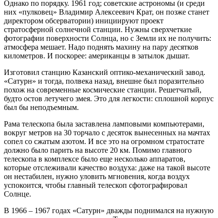
Однако по порядку. 1961 год; советские астрономы (и среди
них «пулковец» Владимир Алексеевич Крат, он позже станет
директором обсерватории) инициируют проект
стратосферной солнечной станции. Нужны сверхчеткие
фотографии поверхности Солнца, но с Земли их не получить:
атмосфера мешает. Надо поднять махину на пару десятков
километров. И поскорее: американцы в затылок дышат.
Изготовил станцию Казанский оптико-механический завод.
«Сатурн» и тогда, полвека назад, внешне был поразительно
похож на современные космические станции. Решетчатый,
будто остов летучего змея. Это для легкости: сплошной корпус
был бы неподъемным.
Рама телескопа была заставлена ламповыми компьютерами,
вокруг метров на 30 торчало с десяток вынесенных на мачтах
сопел со сжатым азотом. И все это на огромном стратостате
должно было парить на высоте 20 км. Помимо главного
телескопа в комплексе было еще несколько аппаратов,
которые отслеживали качество воздуха: даже на такой высоте
он нестабилен, нужно уловить мгновения, когда воздух
успокоится, чтобы главный телескоп сфотографировал
Солнце.
В 1966 – 1967 годах «Сатурн» дважды поднимался на нужную