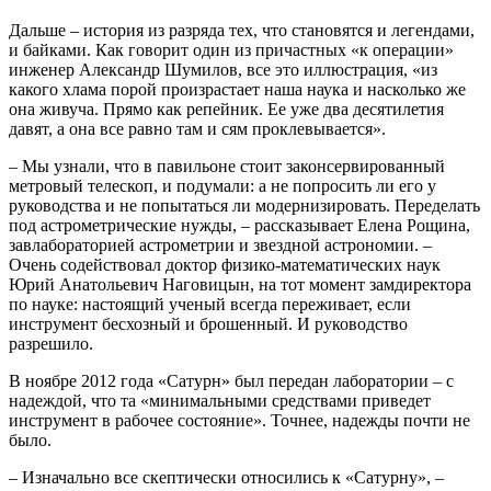
Дальше – история из разряда тех, что становятся и легендами,
и байками. Как говорит один из причастных «к операции»
инженер Александр Шумилов, все это иллюстрация, «из
какого хлама порой произрастает наша наука и насколько же
она живуча. Прямо как репейник. Ее уже два десятилетия
давят, а она все равно там и сям проклевывается».
– Мы узнали, что в павильоне стоит законсервированный
метровый телескоп, и подумали: а не попросить ли его у
руководства и не попытаться ли модернизировать. Переделать
под астрометрические нужды, – рассказывает Елена Рощина,
завлабораторией астрометрии и звездной астрономии. –
Очень содействовал доктор физико-математических наук
Юрий Анатольевич Наговицын, на тот момент замдиректора
по науке: настоящий ученый всегда переживает, если
инструмент бесхозный и брошенный. И руководство
разрешило.
В ноябре 2012 года «Сатурн» был передан лаборатории – с
надеждой, что та «минимальными средствами приведет
инструмент в рабочее состояние». Точнее, надежды почти не
было.
– Изначально все скептически относились к «Сатурну», –