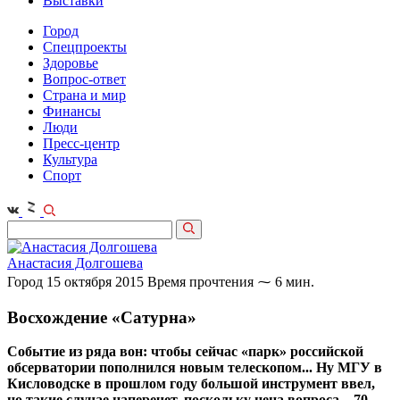
Выставки
Город
Спецпроекты
Здоровье
Вопрос-ответ
Страна и мир
Финансы
Люди
Пресс-центр
Культура
Спорт
Анастасия Долгошева
Город
15 октября 2015
Время прочтения ⁓ 6 мин.
Восхождение «Сатурна»
Событие из ряда вон: чтобы сейчас «парк» российской
обсерватории пополнился новым телескопом... Ну МГУ в
Кисловодске в прошлом году большой инструмент ввел,
но такие случае наперечет, поскольку цена вопроса – 70 –