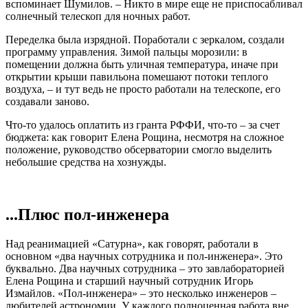
вспоминает Шумилов. – Никто в мире еще не приспосабливал
солнечный телескоп для ночных работ.
Переделка была изрядной. Поработали с зеркалом, создали
программу управления. Зимой пальцы морозили: в
помещении должна быть уличная температура, иначе при
открытии крыши павильона помешают потоки теплого
воздуха, – и тут ведь не просто работали на телескопе, его
создавали заново.
Что-то удалось оплатить из гранта РФФИ, что-то – за счет
бюджета: как говорит Елена Рощина, несмотря на сложное
положение, руководство обсерватории смогло выделить
небольшие средства на хознужды.
...Плюс пол-инженера
Над реанимацией «Сатурна», как говорят, работали в
основном «два научных сотрудника и пол-инженера». Это
буквально. Два научных сотрудника – это завлабораторией
Елена Рощина и старший научный сотрудник Игорь
Измайлов. «Пол-инженера» – это несколько инженеров –
любителей астрономии. У каждого полноценная работа вне