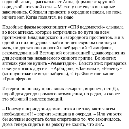
годовой запас, – рассказывает Анна, фармацевт крупной
городской аптечной сети. – Маски у нас еще в выходные
закончились. Обещали привезти в середине недели, но пока
ничего нет. Когда появятся, не знаю.
Подобные фразы корреспондент «СПб ведомостей» слышала
во всех аптеках, которые встречались по пути на всем
протяжении Владимирского и Загородного проспектов. Ни в
одной из них не удалось найти ни дешевую оксолиновую
мазь, ни достаточно дорогой швейцарский «Тамифлю»,
рекомендованный Всемирной организацией здравоохранения
для лечения так называемого свиного гриппа. Во многих
аптеках уже не купить «Ремантадин». Вместо этих препаратов
советуют взять другие – «Арбидол», «Лавомакс», «Релензу»
(которую тоже не везде найдешь), «ТераФлю» или капли
«Гриппферон».
Истерии по поводу пропавших лекарств, впрочем, нет. Да,
порой доходит до громкого возмущения, но редко, и скорее
это обычный выплеск эмоций.
– Почему в период эпидемии аптеки не закупаются всем
необходимым?! – ворчит женщина в очереди. – Или уж хотя
бы должны докупать более оперативно то, что закончилось.
Дома теперь сидеть и на работу не ходить, что ли?..