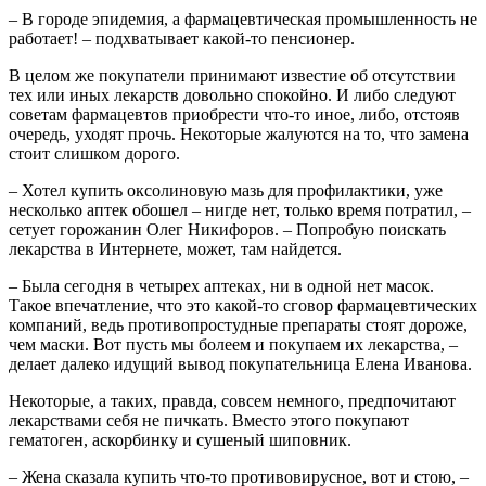
– В городе эпидемия, а фармацевтическая промышленность не
работает! – подхватывает какой-то пенсионер.
В целом же покупатели принимают известие об отсутствии
тех или иных лекарств довольно спокойно. И либо следуют
советам фармацевтов приобрести что-то иное, либо, отстояв
очередь, уходят прочь. Некоторые жалуются на то, что замена
стоит слишком дорого.
– Хотел купить оксолиновую мазь для профилактики, уже
несколько аптек обошел – нигде нет, только время потратил, –
сетует горожанин Олег Никифоров. – Попробую поискать
лекарства в Интернете, может, там найдется.
– Была сегодня в четырех аптеках, ни в одной нет масок.
Такое впечатление, что это какой-то сговор фармацевтических
компаний, ведь противопростудные препараты стоят дороже,
чем маски. Вот пусть мы болеем и покупаем их лекарства, –
делает далеко идущий вывод покупательница Елена Иванова.
Некоторые, а таких, правда, совсем немного, предпочитают
лекарствами себя не пичкать. Вместо этого покупают
гематоген, аскорбинку и сушеный шиповник.
– Жена сказала купить что-то противовирусное, вот и стою, –