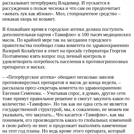
рассказывает петербуржец Владимир. И пускается в
рассуждения о пользе чеснока и что сам он предпочитает
«жевать лук как яблоки». Мол, стопроцентное средство –
никакая хворь не возьмет.
В ближайшее время в городские аптеки должна поступить
дополнительная партия «Тамифлю» и 100 тысяч медицинских
масок. По крайней мере так на заседании городского
правительства пообещал глава комитета по здравоохранению
Валерий Колабутин в ответ на просьбу губернатора Георгия
Полтавченко взять вопрос под личный контроль и
удовлетворить потребность населения в противогриппозных
препаратах и масках.
– «Петербургские аптеки» обещают несколько завозов
противовирусных препаратов и масок до конца недели, –
рассказала пресс-секретарь комитета по здравоохранению
Евгения Семенова. – Учитывая спрос, я думаю, другие сети
тоже примут правильное решение и смогут закупить какое-то
количество «Тамифлю». Но так как ни одна сеть не является
государственной структурой, мы, к сожалению, не можем им
указывать, что закупать... Что касается «Тамифлю», как мы
понимаем, его производитель каких-то глобальных изменений
в свою работу не внес и продолжает выполнять намеченные
на этот год планы. Но ведь кроме этого препарата, который