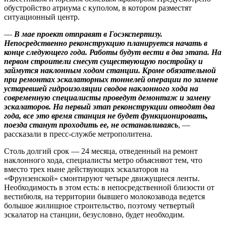
обустройство атриума с куполом, в котором разместят
ситуационный центр.
—
В мае проект отправят в ­Госэкспертизу.
Непосредственно реконструкцию планируется начать в
конце следующего года. Работы будут вести в два этапа. На
первом строители снесут существующую постройку и
займутся наклонным ходом станции. Кроме обязательной
при ремонтах эскалаторных тоннелей операции по замене
устаревшей гидроизоляции сводов наклонного хода на
современную специалисты проведут демонтаж и замену
эскалаторов. На первый этап реконструкции отводят два
года, все это время станция не будет функционировать,
поезда станут проходить ее, не останавливаясь
, —
рассказали в пресс-службе метрополитена.
Столь долгий срок — 24 месяца, отведенный на ремонт
наклонного хода, специалисты метро объясняют тем, что
вместо трех ныне действующих эскалаторов на
«Фрунзенской» смонтируют четыре движущиеся ленты.
Необходимость в этом есть: в непосредственной близости от
вестибюля, на территории бывшего молокозавода ведется
большое жилищное строительство, поэтому четвертый
эскалатор на станции, безусловно, будет необходим.