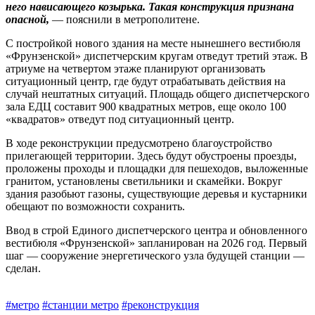
него нависающего козырька. Такая конструкция признана
опасной,
— пояснили в метрополитене.
С постройкой нового здания на месте нынешнего вестибюля
«Фрунзенской» диспетчерским кругам отведут третий этаж. В
атриуме на четвертом этаже планируют организовать
ситуационный центр, где будут отрабатывать действия на
случай нештатных ситуаций. Площадь общего диспетчерского
зала ЕДЦ составит 900 квадратных метров, еще около 100
«квадратов» отведут под ситуационный центр.
В ходе реконструкции предусмотрено благоустройство
прилегающей территории. Здесь будут ­обустроены проезды,
проложены проходы и площадки для пешеходов, выложенные
гранитом, установлены светильники и скамейки. Вокруг
здания разобьют газоны, существующие деревья и кустарники
обещают по возможности сохранить.
Ввод в строй Единого диспетчерского центра и обновленного
вестибюля «Фрунзенской» запланирован на 2026 год. Первый
шаг — сооружение энергетического узла будущей станции —
сделан.
#метро
#станции метро
#реконструкция