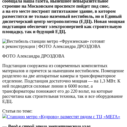
сообщала наша газета, нынешнее невыразительное
строение на Московском проспекте пойдет под снос,
а на его месте построят пятиэтажное здание, в котором
разместится не только наземный вестибюль, но и Единый
диспетчерский центр метрополитена (ЕДЦ). Новая мощная
подстанция обеспечит электроэнергией как строительную
площадку, так и будущий ЕДЦ.
ФОТО Александра ДРОЗДОВА
Подстанция сооружена из современных композитных
материалов и прячется за нынешним вестибюлем. Помещение
разделено на две аппаратные камеры и трансформаторное
отделение. Подстанция достаточно мощная — на 1,3 МВт. К
ней подводятся силовые линии в 6000 вольт, а
трансформаторы понижают его до 220 вольт, на которые
рассчитана как строительная техника, так и все оборудование
ЕДЦ.
Статья по теме:
Станцию метро «Кудрово» разместят рядом с ТЦ «МЕГА»
—
Ввод в строй этого энергетического узла