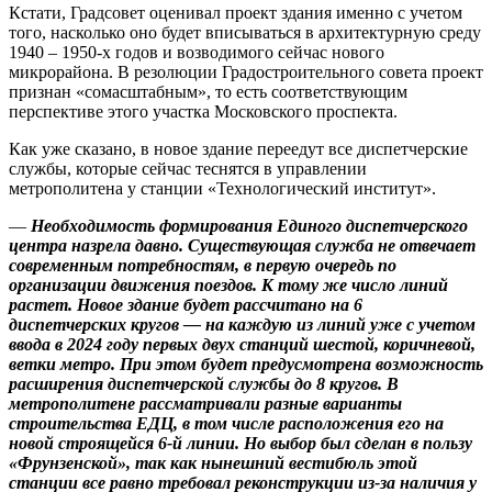
Кстати, Градсовет оценивал проект здания именно с учетом
того, насколько оно будет вписываться в архитектурную среду
1940 – 1950‑х годов и возводимого сейчас нового
микрорайона. В резолюции Градостроительного совета проект
признан «сомасштабным», то есть соответствующим
перспективе этого участка Московского проспекта.
Как уже сказано, в новое здание переедут все диспетчерские
службы, которые сейчас теснятся в управлении
метрополитена у станции «Технологический институт».
—
Необходимость формирования Единого диспетчерского
центра назрела давно. Существующая служба не отвечает
современным потребностям, в первую очередь по
организации движения поездов. К тому же число линий
растет. Новое здание будет рассчитано на 6
диспетчерских кругов — на каждую из линий уже с учетом
ввода в 2024 году первых двух станций шестой, коричневой,
ветки метро. При этом будет предусмотрена возможность
расширения диспетчерской службы до 8 кругов. В
метрополитене рассматривали разные варианты
строительства ЕДЦ, в том числе расположения его на
новой строящейся 6‑й линии. Но выбор был сделан в пользу
«Фрунзенской», так как нынешний вестибюль этой
станции все равно требовал реконструкции из‑за наличия у