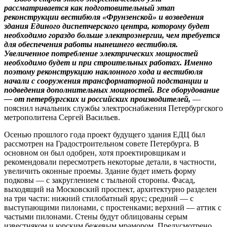
рассматривается как подготовительный этап
реконструкции вестибюля «Фрунзенской» и возведения
здания Единого диспетчерского центра, которому будет
необходимо гораздо больше электроэнергии, чем требуется
для обеспечения работы нынешнего вестибюля.
Увеличенное потребление электрических мощностей
необходимо будет и при строительных работах. Именно
поэтому реконструкцию наклонного хода и вестибюля
начали с сооружения трансформаторной подстанции и
подведения дополнительных мощностей. Все оборудование
— от петербургских и российских производителей,
—
пояснил начальник службы электроснабжения Петербургского
метрополитена Сергей Васильев.
Осенью прошлого года проект будущего здания ЕДЦ был
рассмотрен на Градостроительном совете Петербурга. В
основном он был одобрен, хотя проектировщикам и
рекомендовали пересмотреть некоторые детали, в частности,
увеличить оконные проемы. Здание будет иметь форму
подковы — с закруглением с тыльной стороны. Фасад,
выходящий на Московский проспект, архитектурно разделен
на три части: нижний стилобатный ярус; средний — с
выступающими пилонами, с простенками; верхний — аттик с
частыми пилонами. Стены будут облицованы серым
известняком и юрским бежевым мрамором. Предусмотрено