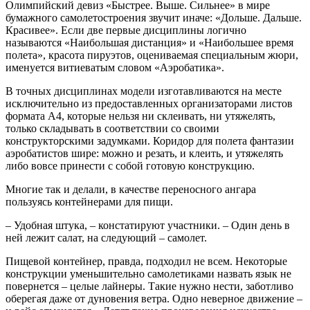
Олимпийский девиз «Быстрее. Выше. Сильнее» в мире
бумажного самолетостроения звучит иначе: «Дольше. Дальше.
Красивее». Если две первые дисциплины логично
называются «Наибольшая дистанция» и «Наибольшее время
полета», красота пируэтов, оцениваемая специальным жюри,
именуется витиеватым словом «Аэробатика».
В точных дисциплинах модели изготавливаются на месте
исключительно из предоставленных организаторами листов
формата А4, которые нельзя ни склеивать, ни утяжелять,
только складывать в соответствии со своими
конструкторскими задумками. Коридор для полета фантазии
аэробатистов шире: можно и резать, и клеить, и утяжелять
либо вовсе принести с собой готовую конструкцию.
Многие так и делали, в качестве переносного ангара
пользуясь контейнерами для пищи.
– Удобная штука, – констатируют участники. – Один день в
ней лежит салат, на следующий – самолет.
Пищевой контейнер, правда, подходил не всем. Некоторые
конструкции уменьшительно самолетиками назвать язык не
повернется – целые лайнеры. Такие нужно нести, заботливо
оберегая даже от дуновения ветра. Одно неверное движение –