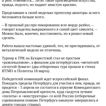
и рейс отменяется... Летят такие произведения искусства,
правда, недолго, но падают зачастую красиво.
Приделавшие к своей модельке пропеллер авиаторы за него
беспокоятся больше всего.
– В прошлый раз при пикировании всю морду разбил, –
говорит владелец выкрашенного в синий цвет самолета. –
Можно было, конечно, восстановить, но я решил новый
сделать.
Работа вышла настолько удачной, что, не приглядевшись, от
металлической модели не отличишь.
Турнир в ТРК на Бухарестской стал не простым
«развлекаловом», а финалом для петербургских «метателей
согнутой бумаги» (два отборочных тура прошли в стенах
ИТМО и Политеха 18 марта).
Победителей номинаций ждет всероссийский финал.
Покидать пределы Петербурга для участия в нем, правда, не
придется – 5 апреля он состоится в атриуме Комендантского
дома Петропавловской крепости, куда съедутся лучшие
«пилоты» и «конструкторы» со всей России (отборочные
соревнования помимо Петербурга накануне завершились в
девяти городах страны).