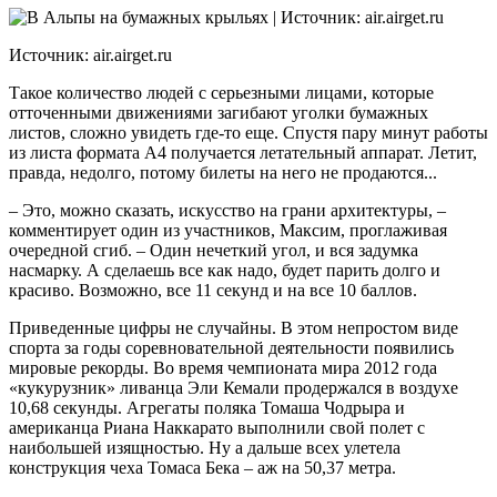
Источник: air.airget.ru
Такое количество людей с серьезными лицами, которые
отточенными движениями загибают уголки бумажных
листов, сложно увидеть где-то еще. Спустя пару минут работы
из листа формата А4 получается летательный аппарат. Летит,
правда, недолго, потому билеты на него не продаются...
– Это, можно сказать, искусство на грани архитектуры, –
комментирует один из участников, Максим, проглаживая
очередной сгиб. – Один нечеткий угол, и вся задумка
насмарку. А сделаешь все как надо, будет парить долго и
красиво. Возможно, все 11 секунд и на все 10 баллов.
Приведенные цифры не случайны. В этом непростом виде
спорта за годы соревновательной деятельности появились
мировые рекорды. Во время чемпионата мира 2012 года
«кукурузник» ливанца Эли Кемали продержался в воздухе
10,68 секунды. Агрегаты поляка Томаша Чодрыра и
американца Риана Наккарато выполнили свой полет с
наибольшей изящностью. Ну а дальше всех улетела
конструкция чеха Томаса Бека – аж на 50,37 метра.