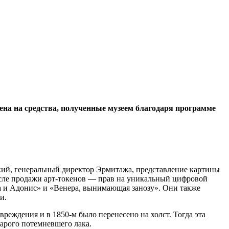
дена на средства, полученные музеем благодаря программе
ский, генеральный директор Эрмитажа, представление картины
осле продажи арт-токенов — прав на уникальный цифровой
а и Адонис» и «Венера, вынимающая занозу». Они также
и.
вреждения и в 1850‑м было перенесено на холст. Тогда эта
арого потемневшего лака.