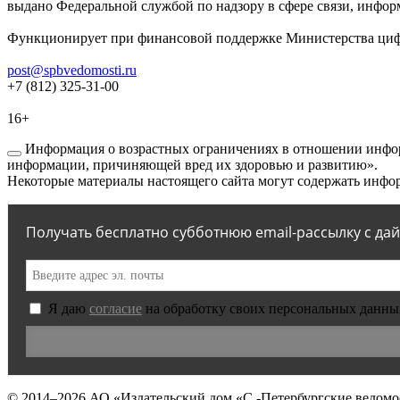
выдано Федеральной службой по надзору в сфере связи, инфор
Функционирует при финансовой поддержке Министерства цифр
post@spbvedomosti.ru
+7 (812) 325-31-00
16+
Информация о возрастных ограничениях в отношении инфор
информации, причиняющей вред их здоровью и развитию».
Некоторые материалы настоящего сайта могут содержать инфор
Получать бесплатно субботнюю email-рассылку с да
Я даю
согласие
на обработку своих персональных данны
© 2014–2026
АО «Издательский дом «С.-Петербургские ведомо