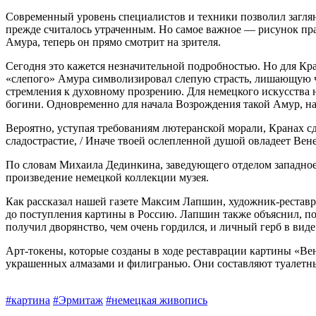
Современный уровень специалис­тов и техники позволил загля
прежде считалось утраченным. Но самое важное — рисунок пра
Амура, теперь он прямо смотрит на зрителя.
Сегодня это кажется незначительной подробностью. Но для Кр
«слепого» Амура символизировал слепую страсть, лишающую че
стремления к духовному прозрению. Для немецкого искусства 
богини. Одновременно для начала Возрождения такой Амур, н
Вероятно, уступая требованиям лютеранской морали, Кранах с
сладострастие, / Иначе твоей ослепленной душой овладеет Вене
По словам Михаила Дединкина, заведующего отделом западное
произведение немецкой коллекции музея.
Как рассказал нашей газете Максим Лапшин, художник-реставра
до поступления картины в Россию. Лапшин также объяснил, по
получил дворянство, чем очень гордился, и личный герб в виде
Арт-токены, которые созданы в ходе реставрации картины «Вен
украшенных алмазами и филигранью. Они составляют туалетны
#картина
#Эрмитаж
#немецкая живопись