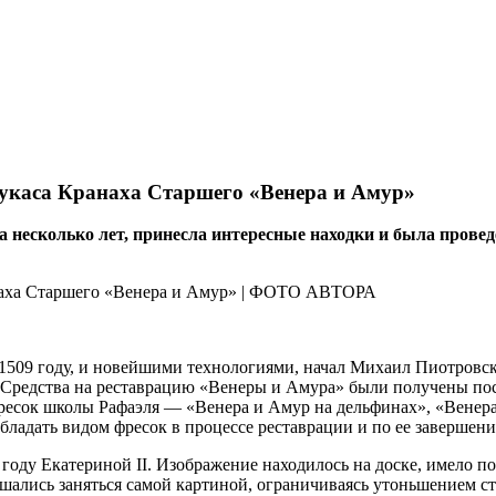
Лукаса Кранаха Старшего «Венера и Амур»
а несколько лет, принесла интересные находки и была прове
в 1509 году, и новейшими технологиями, начал Михаил Пиотров
о. Средства на реставрацию «Венеры и Амура» были получены п
фресок школы Рафаэля — «Венера и Амур на дельфинах», «Венер
ладать видом фресок в процессе реставрации и по ее завершени
 году Екатериной II. Изображение находилось на доске, имело по
ешались заняться самой картиной, ограничиваясь утоньшением ст