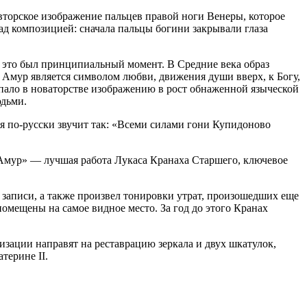
вторское изображение пальцев правой ноги Венеры, которое
д композицией: сначала пальцы богини закрывали глаза
, это был принципиальный момент. В Средние века образ
 Амур является символом любви, движения души вверх, к Богу,
пало в новаторстве изображению в рост обнаженной языческой
юдьми.
я по‑русски звучит так: «Всеми силами гони Купидоново
Амур» — лучшая работа Лукаса Кранаха Старшего, ключевое
 записи, а также произвел тонировки утрат, произошедших еще
мещены на самое видное место. За год до этого Кранах
изации направят на реставрацию зеркала и двух шкатулок,
терине II.