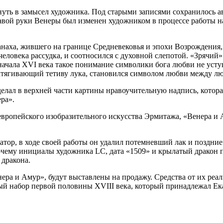
нуть в замысел художника. Под старыми записями сохранилось а
вой руки Венеры был изменен художником в процессе работы на
анаха, жившего на границе Средневековья и эпохи Возрождения
ловека рассудка, и соотносился с духовной слепотой. «Зрячий»
начала XVI века такое понимание символики бога любви не усту
атягивающий тетиву лука, становился символом любви между л
делал в верхней части картины нравоучительную надпись, котора
ра».
вропейского изобразительного искусства Эрмитажа, «Венера и 
тор, в ходе своей работы он удалил потемневший лак и поздние
чему инициалы художника LC, дата «1509» и крылатый дракон по
 дракона.
ера и Амур», будут выставлены на продажу. Средства от их реал
й набор первой половины XVIII века, который принадлежал Ека