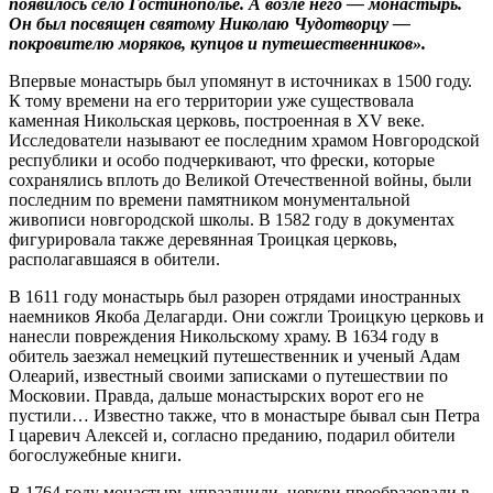
появилось село Гостинополье. А возле него — монастырь.
Он был посвящен святому Николаю Чудотворцу —
покровителю моряков, купцов и путешественников».
Впервые монастырь был упомянут в источниках в 1500 году.
К тому времени на его территории уже существовала
каменная Никольская церковь, построенная в XV веке.
Исследователи называют ее последним храмом Новгородской
республики и особо подчеркивают, что фрес­ки, которые
сохранялись вплоть до Великой Отечественной войны, были
последним по времени памятником монументальной
живописи новгородской школы. В 1582 году в документах
фигурировала также деревянная Троицкая церковь,
располагавшаяся в обители.
В 1611 году монастырь был разорен отрядами иностранных
наемников Якоба Делагарди. Они сожгли Троицкую церковь и
нанесли повреждения Никольскому храму. В 1634 году в
обитель заезжал немецкий путешественник и ученый Адам
Олеарий, известный своими записками о путешествии по
Московии. Правда, дальше монастырских ворот его не
пустили… Известно также, что в монастыре бывал сын Петра
I царевич Алексей и, согласно преданию, подарил обители
богослужебные книги.
В 1764 году монастырь упразднили, церкви преобразовали в