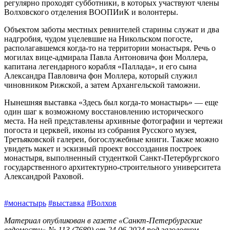
регулярно проходят субботники, в которых участвуют члены
Волховского отделения ВООПИиК и волонтеры.
Объектом заботы местных ревнителей старины служат и два
надгробия, чудом уцелевшие на Никольском погосте,
располагавшемся когда‑то на территории монастыря. Речь о
могилах вице-адмирала Павла Антоновича фон Моллера,
капитана легендарного корабля «Паллада», и его сына
Александра Павловича фон Моллера, который служил
чиновником Рижской, а затем Архангельской таможни.
Нынешняя выставка «Здесь был когда‑то монастырь» — еще
один шаг к возможному восстановлению исторического
места. На ней представлены архивные фотографии и чертежи
погоста и церквей, иконы из собрания Русского музея,
Третьяковской галереи, богослужебные книги. Также можно
увидеть макет и эскизный проект воссоздания построек
монастыря, выполненный студенткой Санкт-Петербургского
государственного архитектурно-строительного университета
Александрой Раховой.
#монастырь
#выставка
#Волхов
Материал опубликован в газете «Санкт-Петербургские
ведомости» № 113 (7689) от 24.06.2024 под заголовком