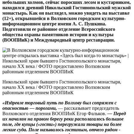
небольших холмов, сейчас поросших лесом и кустарником,
находился древний Никольский Гостинопольский мужской
монастырь. Как он выглядел, можно увидеть на выставке
(12+), открывшейся в Волховском городском культурно-
информационном центре имени А. С. Пушкина.
Подготовили ее районное отделение Всероссийского
общества охраны памятников истории и культуры
(ВООПИиК) и Международный центр реставрации.
Никольский храм бывшего Гостинопольского монастыря,
начало ХХ века / ФОТО предоставлено Волховским
районным отделением ВООПИиК
«Издревле торговый путь по Волхову был сопряжен с
опасностью — порогами,
— рассказывает председатель
Волховского отделения ВООПИиК Егор Фальков.
— Перед
их началом на правом берегу реки располагалось большое
поле, где купцы («гости») перегружали товары на более
легкие суда. Поле называлось гостиным, отчего рядом ­