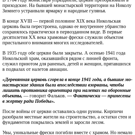
приходские. На бывшей монастырской территории на Николу
Зимнего устраивали ярмарку и народные гулянья.
В конце XVIII — первой половине XIX века Никольская
церковь была перестроена, однако ее внутреннее убранство
сохранялось практически в первозданном виде. В первые
десятилетия ХХ века храмовые фрес­ки служили объектом
пристального внимания многих исследователей.
В 1935 году обе церкви были закрыты. А осенью 1941 года
Никольский храм, оказавшийся рядом с линией фронта,
служил приютом для раненых, детей и женщин, прятавшихся
в подвалах от налетов авиации.
«Деревянная церковь сгорела в конце 1941 года, а бывшие мо­
настырские здания были впоследствии взорваны, чтобы
лишить противника ориентира при налетах на оборонные
объекты,
— говорит Фальков.
— Фактически — принесены
в жертву ради Победы».
После войны от церкви оставались одни руины. Кирпичи
разобрали местные жители на строительство, а остатки стен и
фундаментов покрылись землей и заросли лесом.
Увы, уникальные фрески погибли вместе с храмом. Но немало