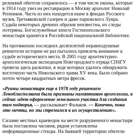
реликвий обители сохранилось — в том числе иконы, которые
в 1914 году увез на реставрацию в Москву археолог Николай
Репников. Часть из них находится ныне в фондах Русского
музея, Третьяковской галереи и даже парижского Лувра.
Судьба некоторых древних образов неизвестна, их следы
потеряны. Богослужебные книги Гостинопольского
монастыря хранятся в Российской национальной библиотеке.
На протяжении последних десятилетий неравнодушные
ревнители истории не раз пытались привлечь внимание к
судьбе исторического места. В 2001 году архитектурно-
археологическая экспедиция Новгородского отряда СПбГУ
провела здесь раскопки, в ходе которых удалось обнаружить
восточную часть Никольского храма XV века. Было собрано
почти четыре квадратных метра фресок.
«Руины монастыря еще в 1978 году решением
Леноблисполкома были признаны памятником археологии, а
сейчас идет оформление земельного участка для создания
там подворья,
— рассказывает Фальков.
— Конечно, пока
это мечты, но мы стремимся к их осуществлению».
Силами местных краеведов на месте разрушенного монастыря
была поставлена часовня, рядом установлены
информационные стенды. На бывшей территории обители