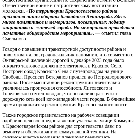
Отечественной войне и патриотическому воспитанию
молодежи. «
По территории Красносельского района
проходила линия обороны блокадного Ленинграда. Здесь
много памятников и мемориалов, посвященных подвигу
защитников и жителей города. На мемориалах проводятся
памятные общегородские мероприятия»
, — отметил глава
Смольного.
Говоря о повышении транспортной доступности района и
новых кварталов, градоначальник напомнил, что совместно с
Октябрьской железной дорогой в декабре 2023 года было
открыто тактовое движение электричек в Красное Село.
Построен обход Красного Села с путепроводом на улице
Свободы. Проспект Ветеранов продлен до Петродворцового
района. После масштабной реконструкции значительно
увеличилась пропускная способность Лиговского и
Гореловского путепроводов, что позволило разгрузить
дорожную сеть всей юго-западной части города. В ближайшее
время продолжится реконструкция Красносельского шоссе.
Также городское правительство на рабочем совещании
одобрило целевое предоставление участка на улице Коммуны
в Красногвардейском районе для строительства базы по
ремонту и обслуживанию коммунальной техники. На
смежном участке компания планирует реализовать