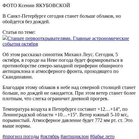
ФОТО Ксении ЯКУБОВСКОЙ
В Санкт-Петербурге сегодня станет больше облаков, но
обойдется без дождей.
Статья по теме:
Станьте первооткрывателями. Главные астрономические
события октября
Об этом рассказал синоптик Михаил Леус. Сегодня, 5
октября, в городе на Неве погода будет формироваться в
противоборстве северо-западной периферии обширного
антициклона и атмосферного фронта, проходящего по
Скандинавии.
Благодаря этому облаков в небе над северной столицей станет
больше, но дождей не ожидается. При этом ветер станет более
плотным, что слегка ограничит дневной прогрев.
Температура воздуха в Петербурге составит +12…+14°, по
Ленинградской области +10…+15°. Ветер южный 5-10 м/с,
порывистый. Атмосферное давление будет 772 мм рт. ст. Это
выше нормы.
#прогноз погоды
#октябрь
#антициклон
#бабье лето