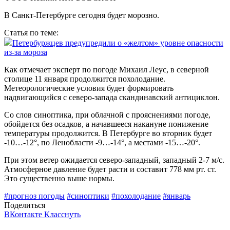
В Санкт-Петербурге сегодня будет морозно.
Статья по теме:
Петербуржцев предупредили о «желтом» уровне опасности
из-за мороза
Как отмечает эксперт по погоде Михаил Леус, в северной
столице 11 января продолжится похолодание.
Метеорологические условия будет формировать
надвигающийся с северо-запада скандинавский антициклон.
Со слов синоптика, при облачной с прояснениями погоде,
обойдется без осадков, а начавшееся накануне понижение
температуры продолжится. В Петербурге во вторник будет
-10…-12°, по Ленобласти -9…-14°, а местами -15…-20°.
При этом ветер ожидается северо-западный, западный 2-7 м/с.
Атмосферное давление будет расти и составит 778 мм рт. ст.
Это существенно выше нормы.
#прогноз погоды
#синоптики
#похолодание
#январь
Поделиться
ВКонтакте
Класснуть