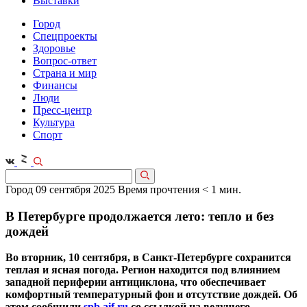
Выставки
Город
Спецпроекты
Здоровье
Вопрос-ответ
Страна и мир
Финансы
Люди
Пресс-центр
Культура
Спорт
Город
09 сентября 2025
Время прочтения < 1 мин.
В Петербурге продолжается лето: тепло и без
дождей
Во вторник, 10 сентября, в Санкт-Петербурге сохранится
теплая и ясная погода. Регион находится под влиянием
западной периферии антициклона, что обеспечивает
комфортный температурный фон и отсутствие дождей. Об
этом сообщили
spb.aif.ru
со ссылкой на ведущего