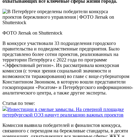
охватывающих все ключевые сферы жизни города.
ФОТО Jiersak on Shutterstock
В конкурсе участвовали 33 подразделения городского
правительства и подведомственные предприятия. Было
представлено более сотни проектов, реализованных на
территории Петербурга с 2022 года по программе
«Эффективный регион». Их рассматривала конкурсная
комиссия (с точки зрения социальной значимости и
возможности тиражирования) во главе с вице-губернатором
Константином Звоником, в которую вошли представители
госкорпорации «Росатом» и Петербургского информационно-
аналитического центра, а также другие эксперты.
Статья по теме:
Инвестиции в смелые замыслы. На северной площадке
петербургской ОЭЗ начнут реализацию важных проектов
Комиссия выявила победителей и финалистов конкурса,
связанного с переходом на бережливые стандарты, в десяти
номинациях, охватывающих все значимые сферы: ЖКХ и