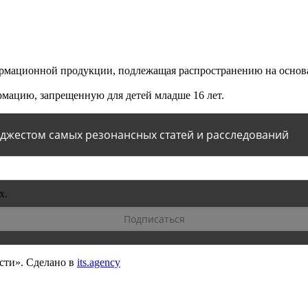
мационной продукции, подлежащая распространению на основа
мацию, запрещенную для детей младше 16 лет.
йджестом самых резонансных статей и расследований
х.
сти».
Сделано в
its.agency