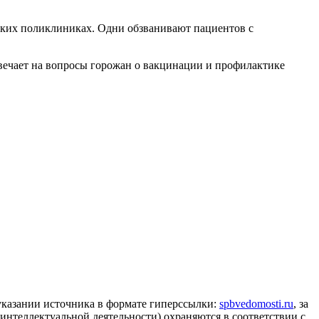
гских поликлиниках. Одни обзванивают пациентов с
вечает на вопросы горожан о вакцинации и профилактике
 указании источника в формате гиперссылки:
spbvedomosti.ru
, за
 интеллектуальной деятельности) охраняются в соответствии с