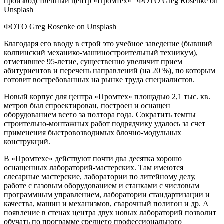
ФОТО Greg Rosenke on Unsplash
Благодаря его вводу в строй это учебное заведение (бывший
колпинский механико-машиностроительный техникум),
отметившее 95‑летие, существенно увеличит прием
абитуриентов и перечень направлений (на 20 %), по которым
готовит востребованных на рынке труда специалистов.
Новый корпус для центра «Промтех» площадью 2,1 тыс. кв.
мет­ров был спроектирован, построен и оснащен
оборудованием всего за полтора года. Сократить темпы
строительно-монтажных работ подрядчику удалось за счет
применения быстровозводимых блочно-модульных
конструкций.
В «Промтехе» действуют почти два десятка хорошо
оснащенных лабораторий-мастерских. Там имеются
слесарные мастерские, лаборатории по литейному делу,
работе с газовым оборудованием и станками с числовым
программным управлением, лаборатории стандартизации и
качества, машин и механизмов, сварочный полигон и др. А
появление в стенах центра двух новых лабораторий позволит
обучать по программе среднего профессионального