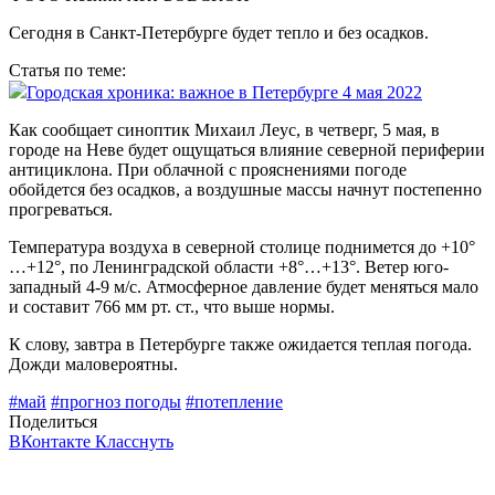
Сегодня в Санкт-Петербурге будет тепло и без осадков.
Статья по теме:
Городская хроника: важное в Петербурге 4 мая 2022
Как сообщает синоптик Михаил Леус, в четверг, 5 мая, в
городе на Неве будет ощущаться влияние северной периферии
антициклона. При облачной с прояснениями погоде
обойдется без осадков, а воздушные массы начнут постепенно
прогреваться.
Температура воздуха в северной столице поднимется до +10°
…+12°, по Ленинградской области +8°…+13°. Ветер юго-
западный 4-9 м/с. Атмосферное давление будет меняться мало
и составит 766 мм рт. ст., что выше нормы.
К слову, завтра в Петербурге также ожидается теплая погода.
Дожди маловероятны.
#май
#прогноз погоды
#потепление
Поделиться
ВКонтакте
Класснуть