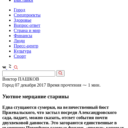
Выставки
Город
Спецпроекты
Здоровье
Вопрос-ответ
Страна и мир
Финансы
Люди
Пресс-центр
Культура
Спорт
Виктор ПАШКОВ
Город
07 декабря 2017
Время прочтения ⁓ 1 мин.
Уютное мерцание старины
Едва сгущаются сумерки, на величественный бюст
Пржевальского, что застыл посреди Александровского
сада, падает, можно сказать, отсвет события почти
двухвековой давности. Это загораются единственные в
нынешнем Петербурге газовые фонари, «предки» которых